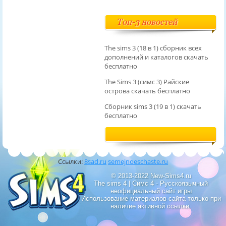
Топ-3 новостей
The sims 3 (18 в 1) сборник всех
дополнений и каталогов скачать
бесплатно
The Sims 3 (симс 3) Райские
острова скачать бесплатно
Сборник sims 3 (19 в 1) скачать
бесплатно
Ссылки:
8sad.ru
semejnoeschaste.ru
© 2013-2022 New-Sims4.ru
The sims 4 | Симс 4 - Русскоязычный
неофициальный сайт игры
Использование материалов сайта только при
наличие активной ссылки.