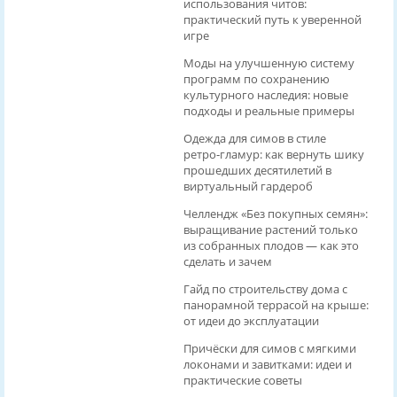
использования читов:
практический путь к уверенной
игре
Моды на улучшенную систему
программ по сохранению
культурного наследия: новые
подходы и реальные примеры
Одежда для симов в стиле
ретро‑гламур: как вернуть шику
прошедших десятилетий в
виртуальный гардероб
Челлендж «Без покупных семян»:
выращивание растений только
из собранных плодов — как это
сделать и зачем
Гайд по строительству дома с
панорамной террасой на крыше:
от идеи до эксплуатации
Причёски для симов с мягкими
локонами и завитками: идеи и
практические советы