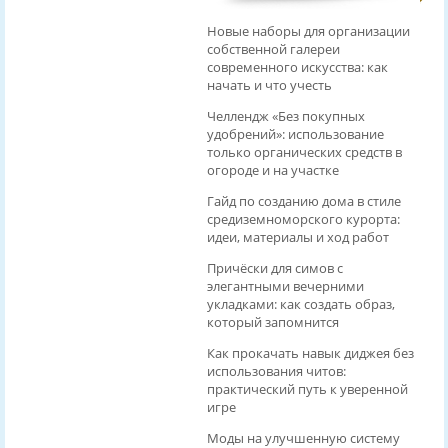
Новые наборы для организации
собственной галереи
современного искусства: как
начать и что учесть
Челлендж «Без покупных
удобрений»: использование
только органических средств в
огороде и на участке
Гайд по созданию дома в стиле
средиземноморского курорта:
идеи, материалы и ход работ
Причёски для симов с
элегантными вечерними
укладками: как создать образ,
который запомнится
Как прокачать навык диджея без
использования читов:
практический путь к уверенной
игре
Моды на улучшенную систему