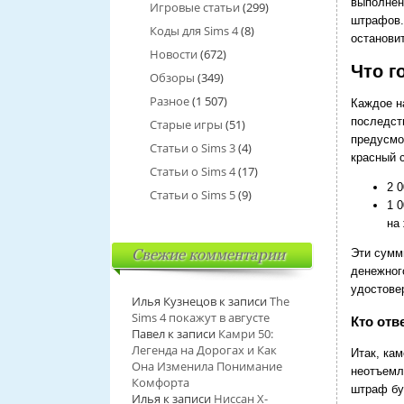
выполнен
Игровые статьи
(299)
штрафов.
Коды для Sims 4
(8)
останови
Новости
(672)
Что г
Обзоры
(349)
Разное
(1 507)
Каждое н
последст
Старые игры
(51)
предусмо
Статьи о Sims 3
(4)
красный 
Статьи о Sims 4
(17)
2 
Статьи о Sims 5
(9)
1 
на
Свежие комментарии
Эти сумм
денежног
удостове
Илья Кузнецов
к записи
The
Sims 4 покажут в августе
Кто отв
Павел
к записи
Камри 50:
Легенда на Дорогах и Как
Итак, ка
Она Изменила Понимание
неотъемл
Комфорта
штраф буд
Илья
к записи
Ниссан Х-