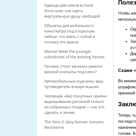
Полез
Одежда для симов в стиле
бохо‑шик: как одеть
Чтобы из
виртуальную душу свободой
нескольк
Объекты для мобильного
Об
кинотеатра под открытым
но
небом: что взять с собой и
За
почему это важно
ус
Marvel: Meet the younger
Де
substitutes of the existing heroes
ср
Почему стоит заказать ремонт
Скажи «
ванной комнаты под ключ?
Автомобильные журналы: ваш
Во множе
путеводитель в мире машин
штрафом,
причиной
Челлендж «Без покупных семян»:
выращивание растений только
Закл
из собранных плодов — как это
сделать и зачем
Теперь т
последст
The Sims 3: Шоу-Бизнес скачать
бесплатно
назначен
голове. Б