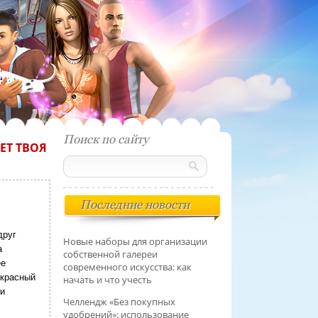
Поиск по сайту
ЕТ ТВОЯ
Последние новости
друг
Новые наборы для организации
а
собственной галереи
ее
современного искусства: как
 красный
начать и что учесть
ии
Челлендж «Без покупных
удобрений»: использование