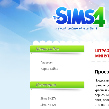
Меню сайта
ШТРАФ
МИНУТ
Главная
Карта сайта
Проез
Представ
Категории
превраща
красный 
серьезным
Sims 3
(27)
свет, ос
Sims 4
(12)
становят