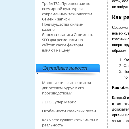
есть, есл
Трейл T32: Путешествие по
не забуд
всемирной культуре и
современным технологиям
Как р
Семён
к записи
Преимущества онлайн
Современ
казино
номер ку
Ярослав
к записи
Стоимость
красный 
SEO для региональных
сайтов: какие факторы
оператор
влияют на цену
образом:
Ка
Фо
Случайные новости
По
по
Мощь и стиль: что стоит за
Как об
двигателем Аурус и его
производством?
Каждый и
ЛЕГО Супер Марио
в том, ч
доказате
Особенности казахских песен
органы и
Как часто гуляют коты: мифы и
занять вр
реальность