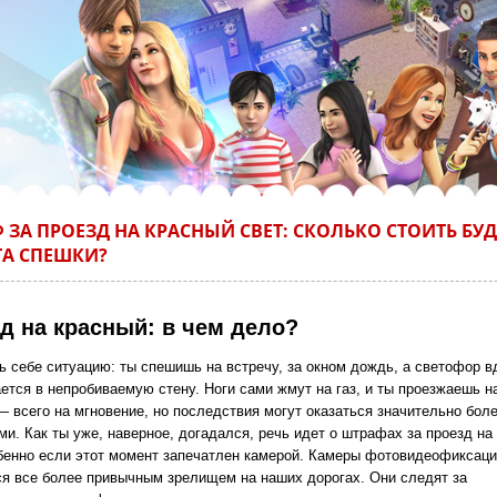
 ЗА ПРОЕЗД НА КРАСНЫЙ СВЕТ: СКОЛЬКО СТОИТЬ БУД
А СПЕШКИ?
д на красный: в чем дело?
ь себе ситуацию: ты спешишь на встречу, за окном дождь, а светофор в
ется в непробиваемую стену. Ноги сами жмут на газ, и ты проезжаешь н
— всего на мгновение, но последствия могут оказаться значительно бол
и. Как ты уже, наверное, догадался, речь идет о штрафах за проезд на
обенно если этот момент запечатлен камерой. Камеры фотовидеофиксац
ся все более привычным зрелищем на наших дорогах. Они следят за