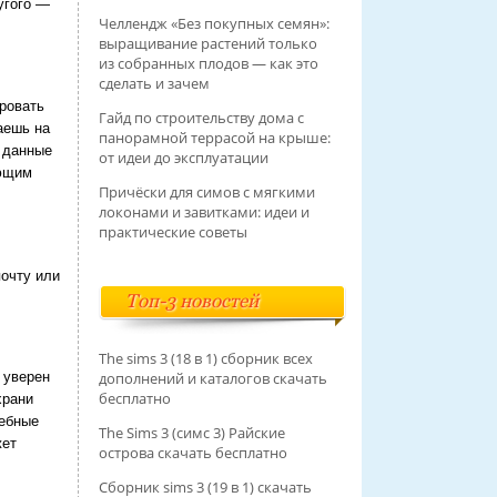
угого —
Челлендж «Без покупных семян»:
выращивание растений только
из собранных плодов — как это
сделать и зачем
ровать
Гайд по строительству дома с
аешь на
панорамной террасой на крыше:
о данные
от идеи до эксплуатации
ующим
Причёски для симов с мягкими
локонами и завитками: идеи и
практические советы
почту или
Топ-3 новостей
The sims 3 (18 в 1) сборник всех
 уверен
дополнений и каталогов скачать
бесплатно
храни
дебные
The Sims 3 (симс 3) Райские
жет
острова скачать бесплатно
Сборник sims 3 (19 в 1) скачать