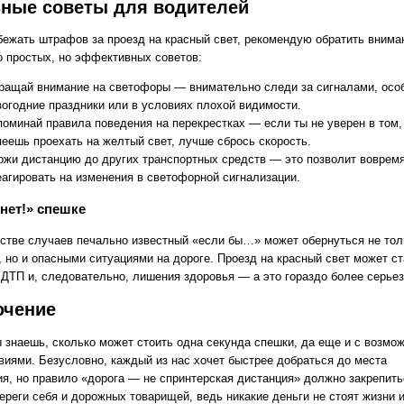
ные советы для водителей
бежать штрафов за проезд на красный свет, рекомендую обратить внима
о простых, но эффективных советов:
ращай внимание на светофоры — внимательно следи за сигналами, осо
вогодние праздники или в условиях плохой видимости.
поминай правила поведения на перекрестках — если ты не уверен в том,
пеешь проехать на желтый свет, лучше сбрось скорость.
ржи дистанцию до других транспортных средств — это позволит воврем
еагировать на изменения в светофорной сигнализации.
нет!» спешке
стве случаев печально известный «если бы…» может обернуться не тол
 но и опасными ситуациями на дороге. Проезд на красный свет может ст
 ДТП и, следовательно, лишения здоровья — а это гораздо более серьез
ючение
ы знаешь, сколько может стоить одна секунда спешки, да еще и с возмо
виями. Безусловно, каждый из нас хочет быстрее добраться до места
ия, но правило «дорога — не спринтерская дистанция» должно закрепить
ереги себя и дорожных товарищей, ведь никакие деньги не стоят жизни 