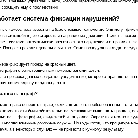
и ты временно управляешь авто, которое зарегистрировано на кого-то др
ь сообщить ему о последствии!
аботает система фиксации нарушений?
ные камеры реализованы на базе сложных технологий. Они могут фикси
зова автомобиля, его скорость и направление движения. Если ты проезж
свет, система автоматически распознает это нарушение и отправляет ег
у. Процесс проходит довольно быстро. Сама процедура выглядит след
мера фиксирует проезд на красный цвет.
тография с регистрационным номером запоминается.
сле проверки данных создается уведомление, которое отправляется на 
 почтовому адресу владельца авто.
жаловать штраф?
меет право оспорить штраф, если считает его необоснованным. Если ты
то на местности были обстоятельства, мешающие выполнить правила, со
льства — фотографии, свидетелей и так далее. Обратиться можно в су
ли уполномоченные дорожные службы. Но будь готов, что процедура мо
емя, а в некоторых случаях — не привести к нужному результату.