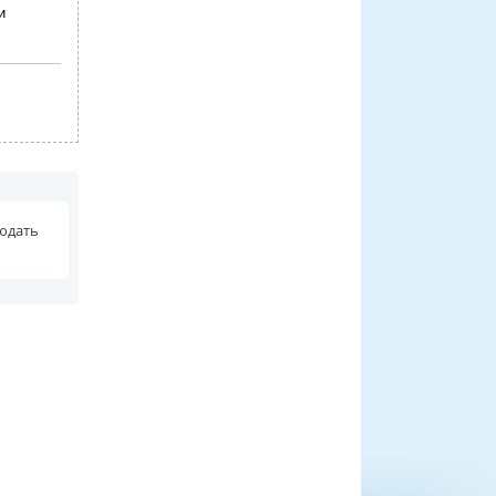
и
людать