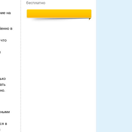
бесплатно
ние на
бенно в
 что
я
ько
ать
но.
жными
ся в
и