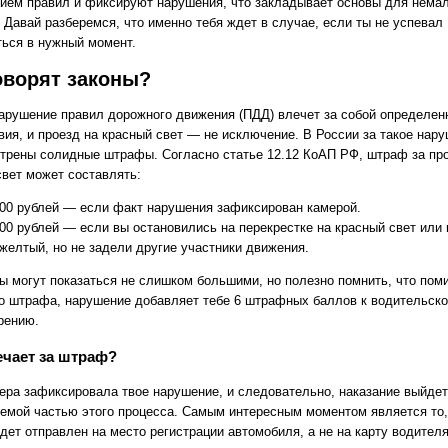
ием правил и фиксируют нарушения, что закладывает основы для нема
 Давай разберемся, что именно тебя ждет в случае, если ты не успевал
ться в нужный момент.
оворят законы?
арушение правил дорожного движения (ПДД) влечет за собой определен
вия, и проезд на красный свет — не исключение. В России за такое нар
трены солидные штрафы. Согласно статье 12.12 КоАП РФ, штраф за про
свет может составлять:
000 рублей — если факт нарушения зафиксирован камерой.
000 рублей — если вы остановились на перекрестке на красный свет или
 желтый, но не задели другие участники движения.
ы могут показаться не слишком большими, но полезно помнить, что пом
о штрафа, нарушение добавляет тебе 6 штрафных баллов к водительск
рению.
ечает за штраф?
мера зафиксировала твое нарушение, и следовательно, наказание выйдет
емой частью этого процесса. Самым интересным моментом является то,
ет отправлен на место регистрации автомобиля, а не на карту водителя