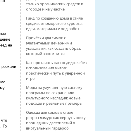
лых
только органических средств в
огороде и на участке
Гайд по созданию дома в стиле
средиземноморского курорта:
идеи, материалы и ход работ
ные
Причёски для симов с
ушение
элегантными вечерними
езд на
укладками: как создать образ,
который запомнится
Как прокачать навык диджея без
 проехали
использования читов:
практический путь к уверенной
игре
имо
Моды на улучшенную систему
ому
программ по сохранению
культурного наследия: новые
подходы и реальные примеры
Одежда для симов в стиле
ретро‑гламур: как вернуть шику
 что
прошедших десятилетий в
. То
виртуальный гардероб