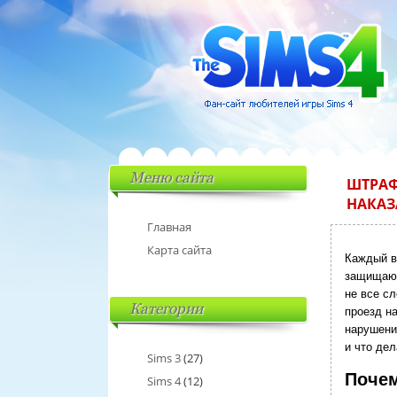
Меню сайта
ШТРАФ
НАКАЗ
Главная
Карта сайта
Каждый в
защищают 
не все с
Категории
проезд н
нарушени
и что дел
Sims 3
(27)
Почем
Sims 4
(12)