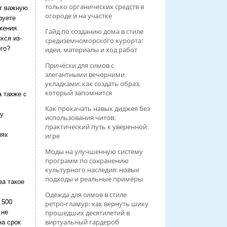
только органических средств в
ют важную
огороде и на участке
руете
жения.
Гайд по созданию дома в стиле
хся из-
средиземноморского курорта:
ого?
идеи, материалы и ход работ
Причёски для симов с
элегантными вечерними
укладками: как создать образ,
который запомнится
 также с
Как прокачать навык диджея без
му
использования читов:
практический путь к уверенной
иях
игре
Моды на улучшенную систему
программ по сохранению
культурного наследия: новые
подходы и реальные примеры
за такое
Одежда для симов в стиле
 500
ретро‑гламур: как вернуть шику
 не
прошедших десятилетий в
виртуальный гардероб
на срок