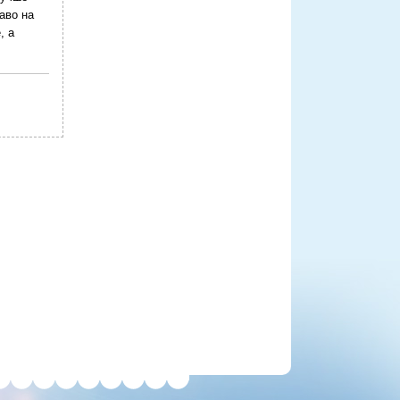
аво на
, а