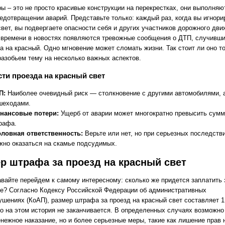
ы – это не просто красивые конструкции на перекрестках, они выполня
редотвращении аварий. Представьте только: каждый раз, когда вы игнори
вет, вы подвергаете опасности себя и других участников дорожного дви
 времени в новостях появляются тревожные сообщения о ДТП, случивши
а на красный. Одно мгновение может сломать жизни. Так стоит ли оно т
разобьем тему на несколько важных аспектов.
ти проезда на красный свет
П:
Наиболее очевидный риск — столкновение с другими автомобилями, а
шеходами.
нансовые потери:
Ущерб от аварии может многократно превысить сум
рафа.
оловная ответственность:
Верьте или нет, но при серьезных последств
жно оказаться на скамье подсудимых.
р штрафа за проезд на красный свет
авайте перейдем к самому интересному: сколько же придется заплатить 
е? Согласно Кодексу Российской Федерации об административных
ушениях (КоАП), размер штрафа за проезд на красный свет составляет 1
Но на этом история не заканчивается. В определенных случаях возможно
нежное наказание, но и более серьезные меры, такие как лишение прав 