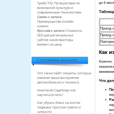
до 6 меся
Трейл T32: Путешествие по
всемирной культуре и
Таблица
современным технологиям
Семён
к записи
Преимущества онлайн
казино
Проезд н
Ярослав
к записи
Стоимость
SEO для региональных
Проезд 
сайтов: какие факторы
Повторны
влияют на цену
Как и
Случайные новости
Конечно,
оказались
минимизи
Что такое пайп: секреты, которые
изменят ваше восприятие
Что дел
автомобильного тюнинга
Пр
Анастасия Садилова: как
научиться петь?
ви
Ра
Как убрать блеск на локтях
на
пиджака: простые советы и
мо
хитрости