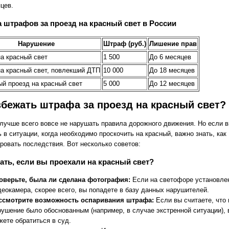
цев.
 штрафов за проезд на красный свет в России
Нарушение
Штраф (руб.)
Лишение прав
а красный свет
1 500
До 6 месяцев
на красный свет, повлекший ДТП
10 000
До 18 месяцев
й проезд на красный свет
5 000
До 12 месяцев
збежать штрафа за проезд на красный свет?
 лучше всего вовсе не нарушать правила дорожного движения. Но если в
 в ситуации, когда необходимо проскочить на красный, важно знать, как
ровать последствия. Вот несколько советов:
ать, если вы проехали на красный свет?
оверьте, была ли сделана фотография:
Если на светофоре установле
деокамера, скорее всего, вы попадете в базу данных нарушителей.
ссмотрите возможность оспаривания штрафа:
Если вы считаете, что
рушение было обоснованным (например, в случае экстренной ситуации), 
жете обратиться в суд.