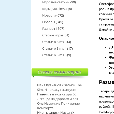
Игровые статьи
(299)
Светофор
Коды для Sims 4
(8)
роль в п
красный с
Новости
(672)
Время от
Обзоры
(349)
за проезд
Разное
(1 507)
Давайте 
Старые игры
(51)
Опаснос
Статьи о Sims 3
(4)
ДТ
Статьи о Sims 4
(17)
пе
Статьи о Sims 5
(9)
Фи
шт
Уг
Свежие комментарии
мо
Разме
Илья Кузнецов
к записи
The
Sims 4 покажут в августе
Теперь д
Павел
к записи
Камри 50:
нарушени
Легенда на Дорогах и Как
правонар
Она Изменила Понимание
рублей. 
Комфорта
только де
Илья
к записи
Ниссан Х-