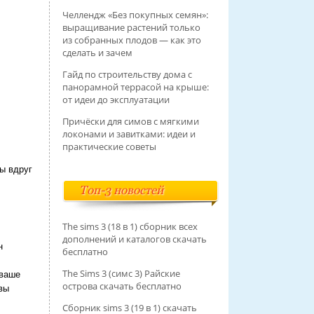
Челлендж «Без покупных семян»:
выращивание растений только
из собранных плодов — как это
сделать и зачем
Гайд по строительству дома с
панорамной террасой на крыше:
от идеи до эксплуатации
Причёски для симов с мягкими
локонами и завитками: идеи и
практические советы
ы вдруг
Топ-3 новостей
The sims 3 (18 в 1) сборник всех
дополнений и каталогов скачать
н
бесплатно
The Sims 3 (симс 3) Райские
 ваше
острова скачать бесплатно
вы
Сборник sims 3 (19 в 1) скачать