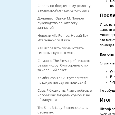
Сл
Советы по бюджетному ремонту
на
в новостройке – как сэкономить
Посл
Донинвест Орион М: Полное
руководство по каталогу
Итак, вы
запчастей
занести 
может пр
Новости Alfa Romeo: Новый Век
Итальянского Шика
это може
приведет
Как исправить сухие котлеты:
секреты вкусного мяса
Как опл
Согласно The Sims, приближается
Оплатить
реалити-шоу. Они соревнуются
за хороший пакет
Он
В 
Комбинезон с 120 г утеплителя:
Че
на какую погоду он подходит?
Самый бюджетный автомобиль в
Не забуд
России: как выбрать с умом и не
Итог
обмануться
The Sims 3: Шоу-Бизнес скачать
Штраф за
бесплатно
риск не 