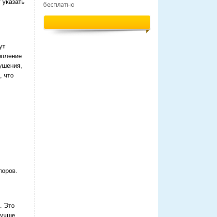
 указать
бесплатно
ут
опление
ушения,
, что
поров.
. Это
Лучше