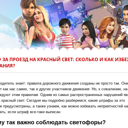
 ЗА ПРОЕЗД НА КРАСНЫЙ СВЕТ: СКОЛЬКО И КАК ИЗБ
АНИЯ?
одитель знает: правила дорожного движения созданы не просто так. Он
как нас самих, так и других участников движения. Но, к сожалению, на
ледуют этим правилам. Одним из самых распространенных нарушений яв
а красный свет. Сегодня мы подробно разберемся, какие штрафы за это
е предусмотрены, а также узнаем, как можно избежать неприятностей на
ать, если штраф все-таки выписан.
у так важно соблюдать светофоры?