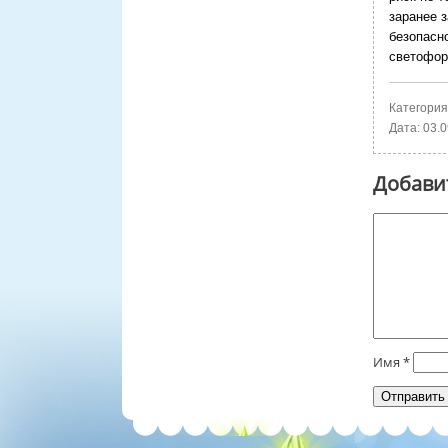
заранее 
безопасн
светофор
Категория
Дата:
03.0
Добави
Имя
*