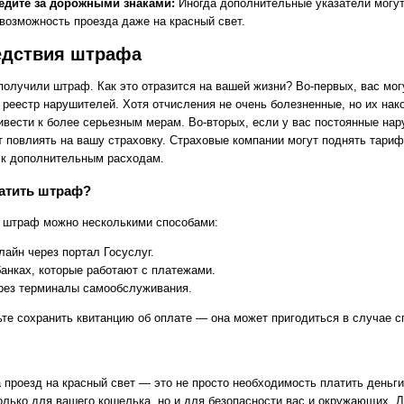
едите за дорожными знаками:
Иногда дополнительные указатели могут
 возможность проезда даже на красный свет.
едствия штрафа
 получили штраф. Как это отразится на вашей жизни? Во-первых, вас мог
в реестр нарушителей. Хотя отчисления не очень болезненные, но их нак
ивести к более серьезным мерам. Во-вторых, если у вас постоянные нар
т повлиять на вашу страховку. Страховые компании могут поднять тариф
 к дополнительным расходам.
атить штраф?
 штраф можно несколькими способами:
лайн через портал Госуслуг.
банках, которые работают с платежами.
рез терминалы самообслуживания.
ьте сохранить квитанцию об оплате — она может пригодиться в случае с
 проезд на красный свет — это не просто необходимость платить деньги
только для вашего кошелька, но и для безопасности вас и окружающих. 