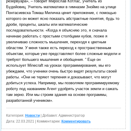
резервуара», – говорит Мирослав Котлас, учитель из
Будейовиц.
Учитель математики в гимназии Зноймо на улице
Понтасиевска Томаш Миличка ценит приложение, с помощью
которого он может ясно показать абстрактные понятия, будь то
дроби, проценты, шкалы или математические
последовательности. «Когда я объясняю это, я сначала
начинаю работать с простыми столбцами кубов, позже я
увеличиваю сложность мышления, переходя к цветным
областям. У меня также есть переход к пространственным
объектам, которые уже представляют более сложные модели и
требуют большего мышления и обобщения. “
Еще он
использует Minecraft на уроках программирования, мы его
убеждаем, что ученики очень быстро видят результаты своей
работы. «Они не теряют терпения и доказывают, что могут
добиться успеха. Например, мы позволяем программируемому
роботу под названием Агент удобрять участок земли и сажать
там зерно. Или мы строим здания на основе программы,
разработанной учеником».
Категория:
Новости
| Добавил: Администратор
Дата:
22.03.2021
| Комментарии:
Комментировать