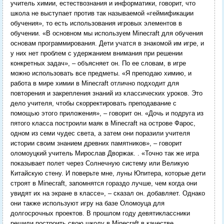
учитель химии, естествознания и информатики, говорит, что
школа не выступает против так называемой «геймификации
обучения», то есть использования игровых элементов в
обучении. «В основном мы используем Minecraft для обучения
основам программирования. Дети учатся в знакомой им игре, и
у них нет проблем с удержанием внимания при решении
конкретных задач», – объясняет он.
По ее словам, в игре
можно использовать все предметы. «Я преподаю химию, и
работа в мире химии в Minecraft отлично подходит для
повторения и закрепления знаний из классических уроков. Это
дело учителя, чтобы скорректировать преподавание с
помощью этого приложения», – говорит он.
«Дочь и подруга из
пятого класса построили маяк в Minecraft на острове Фарос,
одном из семи чудес света, а затем они поразили учителя
истории своим знанием древних памятников», – говорит
оломоуцкий учитель Мирослав Дворжак. . «Точно так же игра
показывает полет через Солнечную систему или Великую
Китайскую стену. И поверьте мне, луны Юпитера, которые дети
строят в Minecraft, запомнятся гораздо лучше, чем когда они
увидят их на экране в классе», – сказал он. добавляет.
Однако
они также используют игру на базе Оломоуца для
долгосрочных проектов. В прошлом году девятиклассники
решили построить свою школу в Minecraft в качестве