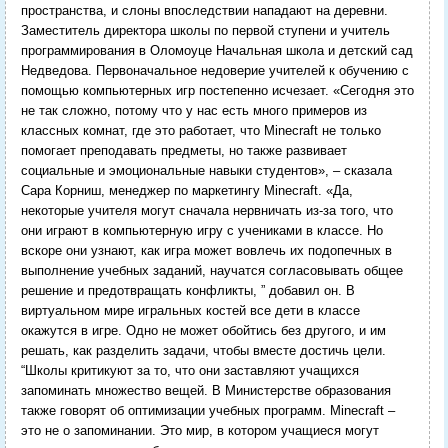
пространства, и слоны впоследствии нападают на деревни.
Заместитель директора школы по первой ступени и учитель
программирования в Оломоуце Начальная школа и детский сад
Недведова.
Первоначальное недоверие учителей к обучению с
помощью компьютерных игр постепенно исчезает. «Сегодня это
не так сложно, потому что у нас есть много примеров из
классных комнат, где это работает, что Minecraft не только
помогает преподавать предметы, но также развивает
социальные и эмоциональные навыки студентов», – сказала
Сара Корниш, менеджер по маркетингу Minecraft.
«Да,
некоторые учителя могут сначала нервничать из-за того, что
они играют в компьютерную игру с учениками в классе. Но
вскоре они узнают, как игра может вовлечь их подопечных в
выполнение учебных заданий, научатся согласовывать общее
решение и предотвращать конфликты, ” добавил он.
В
виртуальном мире игральных костей все дети в классе
окажутся в игре. Одно не может обойтись без другого, и им
решать, как разделить задачи, чтобы вместе достичь цели.
“Школы критикуют за то, что они заставляют учащихся
запоминать множество вещей. В Министерстве образования
также говорят об оптимизации учебных программ. Minecraft –
это не о запоминании. Это мир, в котором учащиеся могут