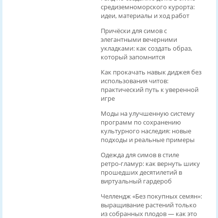
средиземноморского курорта:
идеи, материалы и ход работ
Причёски для симов с
элегантными вечерними
укладками: как создать образ,
который запомнится
Как прокачать навык диджея без
использования читов:
практический путь к уверенной
игре
Моды на улучшенную систему
программ по сохранению
культурного наследия: новые
подходы и реальные примеры
Одежда для симов в стиле
ретро‑гламур: как вернуть шику
прошедших десятилетий в
виртуальный гардероб
Челлендж «Без покупных семян»:
выращивание растений только
из собранных плодов — как это