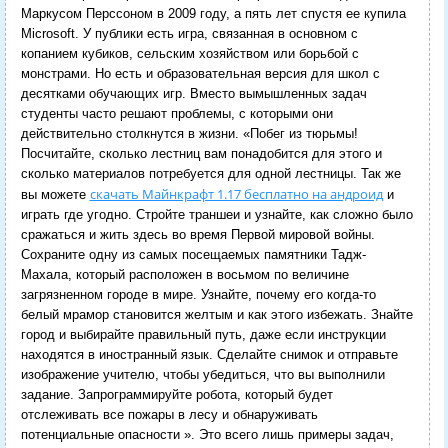
Маркусом Перссоном в 2009 году, а пять лет спустя ее купила
Microsoft.
У публики есть игра, связанная в основном с
копанием кубиков, сельским хозяйством или борьбой с
монстрами.
Но есть и образовательная версия для школ с
десятками обучающих игр.
Вместо вымышленных задач
студенты часто решают проблемы, с которыми они
действительно столкнутся в жизни.
«Побег из тюрьмы!
Посчитайте, сколько лестниц вам понадобится для этого и
сколько материалов потребуется для одной лестницы. Так же
скачать Майнкрафт 1.17 бесплатно на андроид
вы можете
и
играть где угодно. Стройте траншеи и узнайте, как сложно было
сражаться и жить здесь во время Первой мировой войны.
Сохраните одну из самых посещаемых памятники Тадж-
Махала, который расположен в восьмом по величине
загрязненном городе в мире. Узнайте, почему его когда-то
белый мрамор становится желтым и как этого избежать. Знайте
город и выбирайте правильный путь, даже если инструкции
находятся в иностранный язык. Сделайте снимок и отправьте
изображение учителю, чтобы убедиться, что вы выполнили
задание. Запрограммируйте робота, который будет
отслеживать все пожары в лесу и обнаруживать
потенциальные опасности ».
Это всего лишь примеры задач,