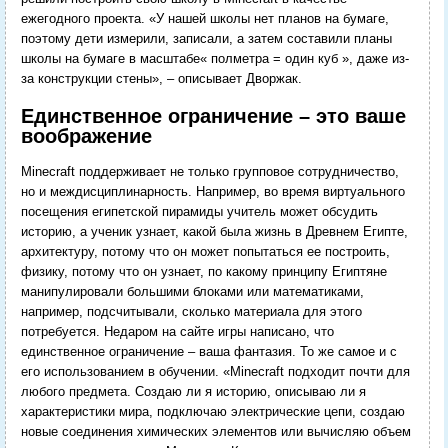
ежегодного проекта. «У нашей школы нет планов на бумаге,
поэтому дети измерили, записали, а затем составили планы
школы на бумаге в масштабе« полметра = один куб », даже из-
за конструкции стены», – описывает Дворжак.
Единственное ограничение – это ваше
воображение
Minecraft поддерживает не только групповое сотрудничество,
но и междисциплинарность. Например, во время виртуального
посещения египетской пирамиды учитель может обсудить
историю, а ученик узнает, какой была жизнь в Древнем Египте,
архитектуру, потому что он может попытаться ее построить,
физику, потому что он узнает, по какому принципу Египтяне
манипулировали большими блоками или математиками,
например, подсчитывали, сколько материала для этого
потребуется.
Недаром на сайте игры написано, что
единственное ограничение – ваша фантазия. То же самое и с
его использованием в обучении. «Minecraft подходит почти для
любого предмета. Создаю ли я историю, описываю ли я
характеристики мира, подключаю электрические цепи, создаю
новые соединения химических элементов или вычисляю объем