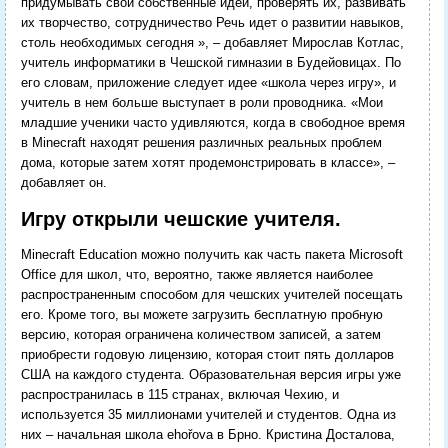
придумывать свои собственные идеи, проверять их, развивать
их творчество, сотрудничество Речь идет о развитии навыков,
столь необходимых сегодня », – добавляет Мирослав Котлас,
учитель информатики в Чешской гимназии в Будейовицах.
По
его словам, приложение следует идее «школа через игру», и
учитель в нем больше выступает в роли проводника. «Мои
младшие ученики часто удивляются, когда в свободное время
в Minecraft находят решения различных реальных проблем
дома, которые затем хотят продемонстрировать в классе», –
добавляет он.
Игру открыли чешские учителя.
Minecraft Education можно получить как часть пакета Microsoft
Office для школ, что, вероятно, также является наиболее
распространенным способом для чешских учителей посещать
его. Кроме того, вы можете загрузить бесплатную пробную
версию, которая ограничена количеством записей, а затем
приобрести годовую лицензию, которая стоит пять долларов
США на каждого студента.
Образовательная версия игры уже
распространилась в 115 странах, включая Чехию, и
используется 35 миллионами учителей и студентов. Одна из
них – начальная школа ehořova в Брно. Кристина Досталова,