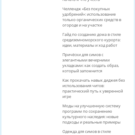
Челлендж «Без покупных
удобрений»: использование
только органических средств в
огороде и на участке
Гайд по созданию дома в стиле
средиземноморского курорта:
идеи, материалы и ход работ
Причёски для симов с
элегантными вечерними
укладками: как создать образ,
который запомнится
Как прокачать навык диджея без
использования читов:
практический путь к уверенной
игре
Моды на улучшенную систему
программ по сохранению
культурного наследия: новые
подходы и реальные примеры
Одежда для симов в стиле