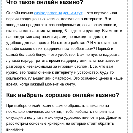
Что такое онлайн казино?
casinogamer на деньги тут
Онлайн казино
– это виртуальная
версия традиционных казино, доступная в интернете. Эти
заведения предлагают разнообразные игровые возможности,
включая слот-автоматы, покер, блэкджек и рулетку. Вы можете
наслаждаться азартными играми, не выходя из дома, в
удобное для вас время. Но как это работает? И что отличает
онлайн казино от их традиционных «собратьев»? Первый и
самый большой бонус – это удобство. Вам не нужно надевать
лучший наряд, тратить время на дорогу или пытаться завести
разговор с незнакомцами за игровым столом. Все, что вам
нужно, это подключение к интернету и устройство, будь то
компьютер, планшет или смартфон. Это особенно ценно в наше
время, когда каждый момент на счету.
Как выбрать хорошее онлайн казино?
При выборе онлайн казино важно обращать внимание на
несколько ключевых аспектов, чтобы избежать неприятных
ситуаций и получить максимум удовольствия от игры. Давайте
рассмотрим основные критерии, на которые стоит обратить
внимание.