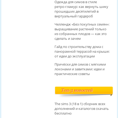
Одежда для симов в стиле
ретро‑гламур: как вернуть шику
прошедших десятилетий в
виртуальный гардероб
Челлендж «Без покупных семян»:
выращивание растений только
из собранных плодов — как это
сделать и зачем
Гайд по строительству дома с
панорамной террасой на крыше:
от идеи до эксплуатации
Причёски для симов с мягкими
локонами и завитками: идеи и
практические советы
Топ-3 новостей
The sims 3 (18 в 1) сборник всех
дополнений и каталогов скачать
бесплатно