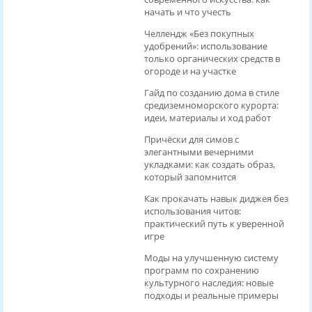
начать и что учесть
Челлендж «Без покупных
удобрений»: использование
только органических средств в
огороде и на участке
Гайд по созданию дома в стиле
средиземноморского курорта:
идеи, материалы и ход работ
Причёски для симов с
элегантными вечерними
укладками: как создать образ,
который запомнится
Как прокачать навык диджея без
использования читов:
практический путь к уверенной
игре
Моды на улучшенную систему
программ по сохранению
культурного наследия: новые
подходы и реальные примеры