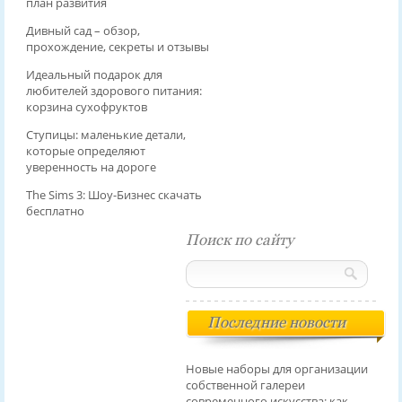
план развития
Дивный сад – обзор,
прохождение, секреты и отзывы
Идеальный подарок для
любителей здорового питания:
корзина сухофруктов
Ступицы: маленькие детали,
которые определяют
уверенность на дороге
The Sims 3: Шоу-Бизнес скачать
бесплатно
Поиск по сайту
Последние новости
Новые наборы для организации
собственной галереи
современного искусства: как