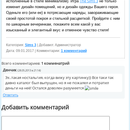
The Sims 3
исполненные в стиле минимализм). Игра
не только
изменит дизайн помещений, но и дизайн одежды Вашего героя.
Оденьте его (или ее) в потрясающие наряды, завораживающие
своей простотой покроя и стильной расцветкой. Пройдите с ним
по шикарным вечеринкам, покажите всем какой у вас
изысканный и элегантный вкус и отменное чувство стиля!
Категория:
Sims 3
| Добавил: Администратор
Дата:
09.01.2017
| Комментарии:
1 комментарий
Всего комментариев:
1 комменатрий
Денчик
(28.05.2013 в 21:14)
Эх..такая ностальгия, когда вижу эту картинку)) Все таки так
давно каталог был выпущен, но я не пожалел и потратил
деньги на неё! Остался доволен разумеется
Ответить
Добавить комментарий