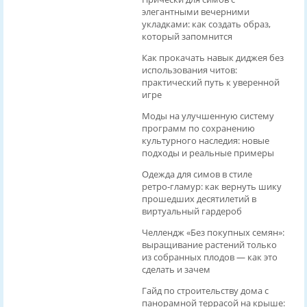
элегантными вечерними
укладками: как создать образ,
который запомнится
Как прокачать навык диджея без
использования читов:
практический путь к уверенной
игре
Моды на улучшенную систему
программ по сохранению
культурного наследия: новые
подходы и реальные примеры
Одежда для симов в стиле
ретро‑гламур: как вернуть шику
прошедших десятилетий в
виртуальный гардероб
Челлендж «Без покупных семян»:
выращивание растений только
из собранных плодов — как это
сделать и зачем
Гайд по строительству дома с
панорамной террасой на крыше: