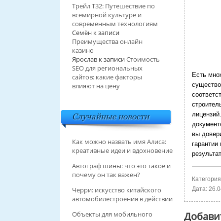
Трейл T32: Путешествие по
всемирной культуре и
современным технологиям
Семён
к записи
Преимущества онлайн
казино
Ярослав
к записи
Стоимость
SEO для региональных
Есть мно
сайтов: какие факторы
существо
влияют на цену
соответс
строител
лицензий
Случайные новости
документ
вы довер
Как можно назвать имя Алиса:
гарантии
креативные идеи и вдохновение
результат
Автограф шины: что это такое и
почему он так важен?
Категория
Дата:
26.0
Черри: искусство китайского
автомобилестроения в действии
Добави
Объекты для мобильного