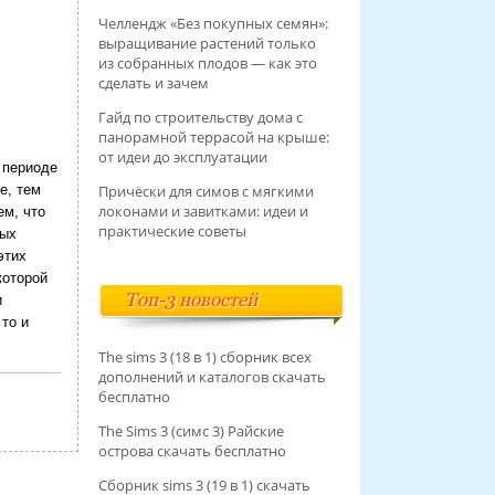
Челлендж «Без покупных семян»:
выращивание растений только
из собранных плодов — как это
сделать и зачем
Гайд по строительству дома с
панорамной террасой на крыше:
от идеи до эксплуатации
 периоде
е, тем
Причёски для симов с мягкими
локонами и завитками: идеи и
ем, что
практические советы
мых
этих
которой
Топ-3 новостей
и
то и
The sims 3 (18 в 1) сборник всех
дополнений и каталогов скачать
бесплатно
The Sims 3 (симс 3) Райские
острова скачать бесплатно
Сборник sims 3 (19 в 1) скачать