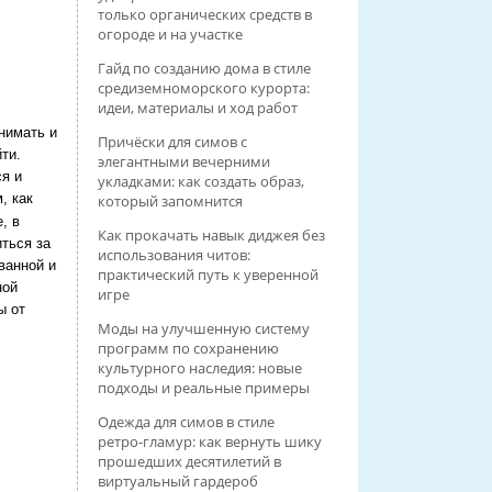
только органических средств в
огороде и на участке
Гайд по созданию дома в стиле
средиземноморского курорта:
идеи, материалы и ход работ
нимать и
Причёски для симов с
ти.
элегантными вечерними
я и
укладками: как создать образ,
, как
который запомнится
, в
Как прокачать навык диджея без
ться за
использования читов:
ванной и
практический путь к уверенной
ной
игре
ы от
Моды на улучшенную систему
программ по сохранению
культурного наследия: новые
подходы и реальные примеры
Одежда для симов в стиле
ретро‑гламур: как вернуть шику
прошедших десятилетий в
виртуальный гардероб