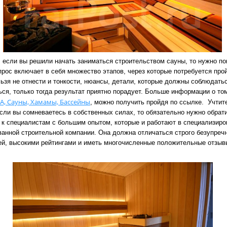
, если вы решили начать заниматься строительством сауны, то нужно по
прос включает в себя множество этапов, через которые потребуется прой
ьзя не отнести и тонкости, нюансы, детали, которые должны соблюдатьс
ся, только тогда результат приятно порадует. Больше информации о том
PA, Сауны, Хамамы, Бассейны
, можно получить пройдя по ссылке.
Учтите
если вы сомневаетесь в собственных силах, то обязательно нужно обрати
к специалистам с большим опытом, которые и работают в специализиро
ванной строительной компании. Она должна отличаться строго безупреч
ей, высокими рейтингами и иметь многочисленные положительные отзыв