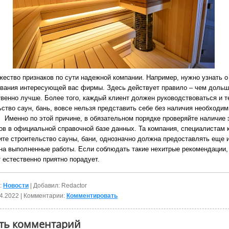
жество признаков по сути надежной компании. Например, нужно узнать о
вания интересующей вас фирмы. Здесь действует правило – чем дольш
твенно лучше. Более того, каждый клиент должен руководствоваться и т
ьство саун, бань, вовсе нельзя представить себе без наличия необходи
.
Именно по этой причине, в обязательном порядке проверяйте наличие 
ов в официальной справочной базе данных. Та компания, специалистам 
ите строительство сауны, бани, однозначно должна предоставлять еще 
 на выполненные работы. Если соблюдать такие нехитрые рекомендации, 
 естественно приятно порадует.
:
Новости
| Добавил: Redactor
4.2022
| Комментарии:
Комментировать
ть комментарий