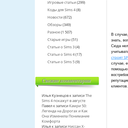
Игровые статьи
(299)
Коды для Sims 4
(8)
Новости
(672)
Обзоры
(349)
Разное
(1 507)
В случае
Старые игры
(51)
знать, во
Сюда нел
Статьи о Sims 3
(4)
учитывать
Статьи о Sims 4
(17)
строят S
Статьи о Sims 5
(9)
случае, 
помощью 
востребо
Свежие комментарии
репутаци
клиентов.
Илья Кузнецов
к записи
The
Sims 4 покажут в августе
Павел
к записи
Камри 50:
Легенда на Дорогах и Как
Она Изменила Понимание
Комфорта
Илья
к записи
Ниссан Х-