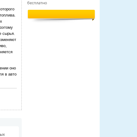
бесплатно
которого
топлива.
ых
Поэтому
е сырья.
 изменяют
иво,
еняется
ении оно
ля в авто
ных