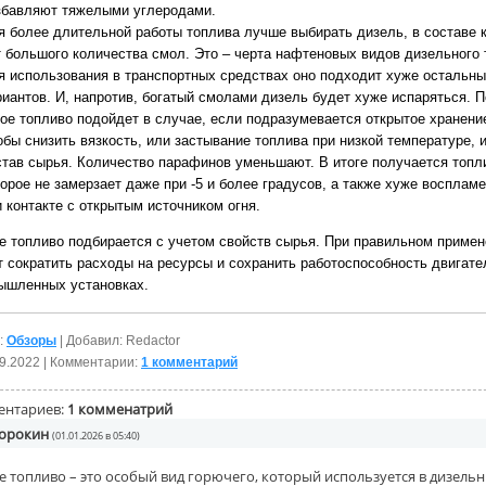
збавляют тяжелыми углеродами.
я более длительной работы топлива лучше выбирать дизель, в составе 
т большого количества смол. Это – черта нафтеновых видов дизельного 
я использования в транспортных средствах оно подходит хуже остальн
риантов. И, напротив, богатый смолами дизель будет хуже испаряться. 
кое топливо подойдет в случае, если подразумевается открытое хранени
обы снизить вязкость, или застывание топлива при низкой температуре,
став сырья. Количество парафинов уменьшают. В итоге получается топл
торое не замерзает даже при -5 и более градусов, а также хуже восплам
и контакте с открытым источником огня.
е топливо подбирается с учетом свойств сырья. При правильном примен
т сократить расходы на ресурсы и сохранить работоспособность двигате
ышленных установках.
:
Обзоры
| Добавил: Redactor
9.2022
| Комментарии:
1 комментарий
ентариев:
1 комменатрий
орокин
(01.01.2026 в 05:40)
 топливо – это особый вид горючего, который используется в дизель