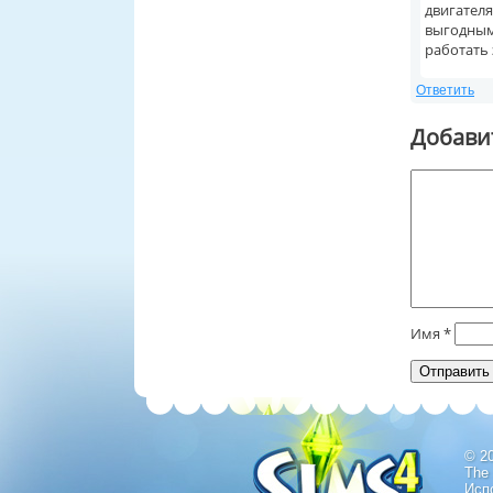
двигателя
выгодными
работать
Ответить
Добави
Имя
*
© 2
The
Исп