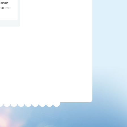
изеле
игателю