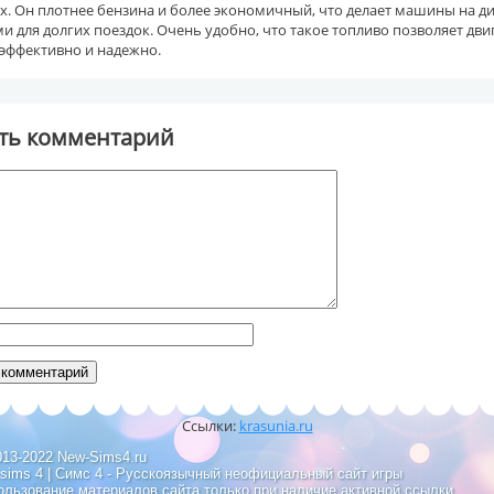
х. Он плотнее бензина и более экономичный, что делает машины на д
 для долгих поездок. Очень удобно, что такое топливо позволяет дв
 эффективно и надежно.
ть комментарий
Ссылки:
krasunia.ru
013-2022 New-Sims4.ru
 sims 4 | Симс 4 - Русскоязычный неофициальный сайт игры
ользование материалов сайта только при наличие активной ссылки.