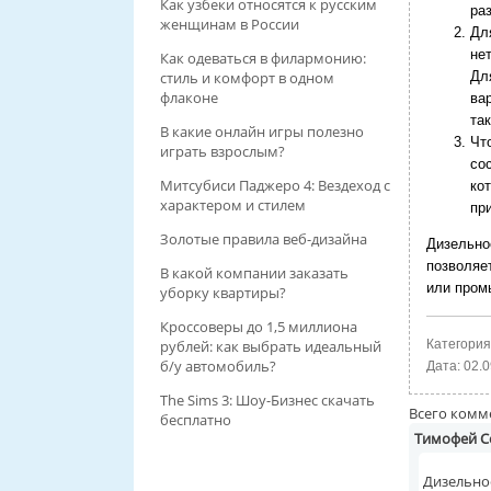
Как узбеки относятся к русским
ра
женщинам в России
Дл
не
Как одеваться в филармонию:
стиль и комфорт в одном
Дл
флаконе
ва
та
В какие онлайн игры полезно
Чт
играть взрослым?
со
Митсубиси Паджеро 4: Вездеход с
ко
характером и стилем
пр
Золотые правила веб-дизайна
Дизельно
позволяе
В какой компании заказать
или пром
уборку квартиры?
Кроссоверы до 1,5 миллиона
рублей: как выбрать идеальный
Категория
б/у автомобиль?
Дата:
02.0
The Sims 3: Шоу-Бизнес скачать
Всего комм
бесплатно
Тимофей С
Дизельное