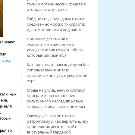
только органических средств в
огороде и на участке
Гайд по созданию дома в стиле
средиземноморского курорта:
идеи, материалы и ход работ
Причёски для симов с
авливают
элегантными вечерними
в
укладками: как создать образ,
ому
который запомнится
оптом
,
Как прокачать навык диджея без
использования читов:
практический путь к уверенной
игре
Моды на улучшенную систему
различных
программ по сохранению
сера,
культурного наследия: новые
подходы и реальные примеры
дизеля
.
Одежда для симов в стиле
оторый
ретро‑гламур: как вернуть шику
прошедших десятилетий в
рья во
виртуальный гардероб