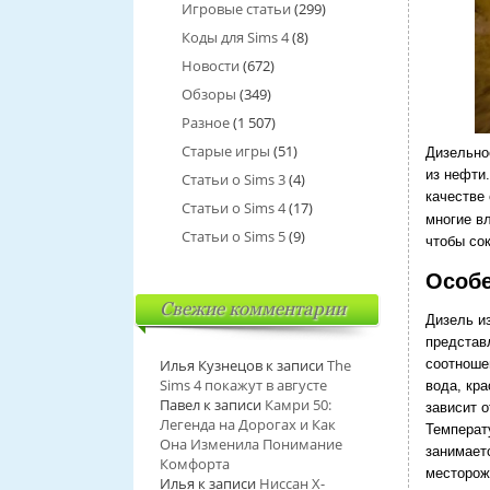
Игровые статьи
(299)
Коды для Sims 4
(8)
Новости
(672)
Обзоры
(349)
Разное
(1 507)
Старые игры
(51)
Дизельно
из нефти
Статьи о Sims 3
(4)
качестве
Статьи о Sims 4
(17)
многие в
Статьи о Sims 5
(9)
чтобы со
Особе
Свежие комментарии
Дизель и
представ
Илья Кузнецов
к записи
The
соотноше
Sims 4 покажут в августе
вода, кр
Павел
к записи
Камри 50:
зависит о
Легенда на Дорогах и Как
Температ
Она Изменила Понимание
занимает
Комфорта
месторож
Илья
к записи
Ниссан Х-