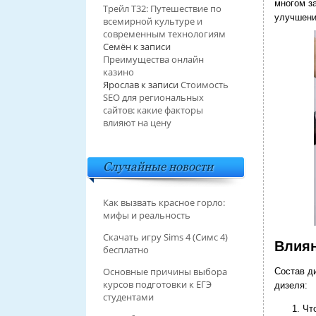
многом з
Трейл T32: Путешествие по
улучшени
всемирной культуре и
современным технологиям
Семён
к записи
Преимущества онлайн
казино
Ярослав
к записи
Стоимость
SEO для региональных
сайтов: какие факторы
влияют на цену
Случайные новости
Как вызвать красное горло:
мифы и реальность
Скачать игру Sims 4 (Симс 4)
Влиян
бесплатно
Основные причины выбора
Состав д
курсов подготовки к ЕГЭ
дизеля:
студентами
Чт