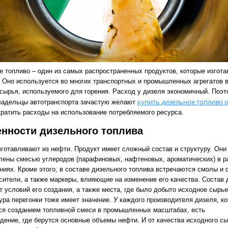
е топливо – один из самых распространенных продуктов, которые изгот
. Оно используется во многих транспортных и промышленных агрегатов 
 сырья, используемого для горения. Расход у дизеля экономичный. Поэт
купить дизельное топливо 
ладельцы автотранспорта зачастую желают
кратить расходы на использование потребляемого ресурса.
нности дизельного топлива
зготавливают из нефти. Продукт имеет сложный состав и структуру. Они
лены смесью углеродов (парафиновых, нафтеновых, ароматических) в 
ниях. Кроме этого, в составе дизельного топлива встречаются смолы и 
асители, а также маркеры, влияющие на изменение его качества. Состав 
т условий его создания, а также места, где было добыто исходное сырье
ура перегонки тоже имеет значение. У каждого производителя дизеля, к
ся созданием топливной смеси в промышленных масштабах, есть
дение, где берутся основные объемы нефти. И от качества исходного сы