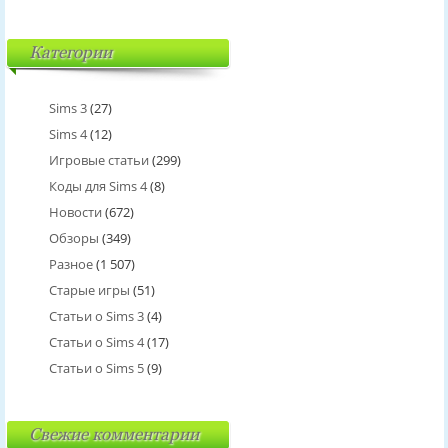
Категории
Sims 3
(27)
Sims 4
(12)
Игровые статьи
(299)
Коды для Sims 4
(8)
Новости
(672)
Обзоры
(349)
Разное
(1 507)
Старые игры
(51)
Статьи о Sims 3
(4)
Статьи о Sims 4
(17)
Статьи о Sims 5
(9)
Свежие комментарии