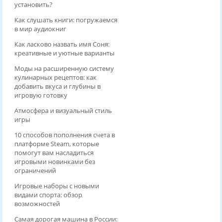
установить?
Как слушать книги: погружаемся
в мир аудиокниг
Как ласково назвать имя Соня:
креативные и уютные варианты
Моды на расширенную систему
кулинарных рецептов: как
добавить вкуса и глубины в
игровую готовку
Атмосфера и визуальный стиль
игры
10 способов пополнения счета в
платформе Steam, которые
помогут вам насладиться
игровыми новинками без
ограничений
Игровые наборы с новыми
видами спорта: обзор
возможностей
Самая дорогая машина в России: