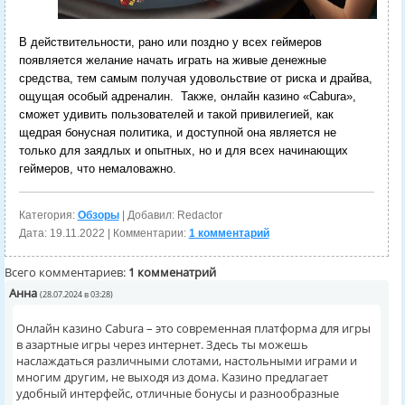
В действительности, рано или поздно у всех геймеров
появляется желание начать играть на живые денежные
средства, тем самым получая удовольствие от риска и драйва,
ощущая особый адреналин.
Также, онлайн казино «Cabura»,
сможет удивить пользователей и такой привилегией, как
щедрая бонусная политика, и доступной она является не
только для заядлых и опытных, но и для всех начинающих
геймеров, что немаловажно.
Категория:
Обзоры
| Добавил: Redactor
Дата:
19.11.2022
| Комментарии:
1 комментарий
Всего комментариев:
1 комменатрий
Анна
(28.07.2024 в 03:28)
Онлайн казино Cabura – это современная платформа для игры
в азартные игры через интернет. Здесь ты можешь
наслаждаться различными слотами, настольными играми и
многим другим, не выходя из дома. Казино предлагает
удобный интерфейс, отличные бонусы и разнообразные