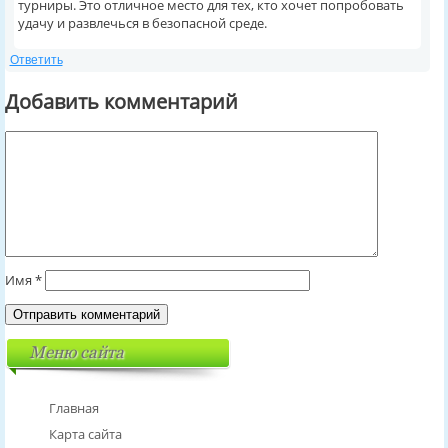
турниры. Это отличное место для тех, кто хочет попробовать
удачу и развлечься в безопасной среде.
Ответить
Добавить комментарий
Имя
*
Меню сайта
Главная
Карта сайта