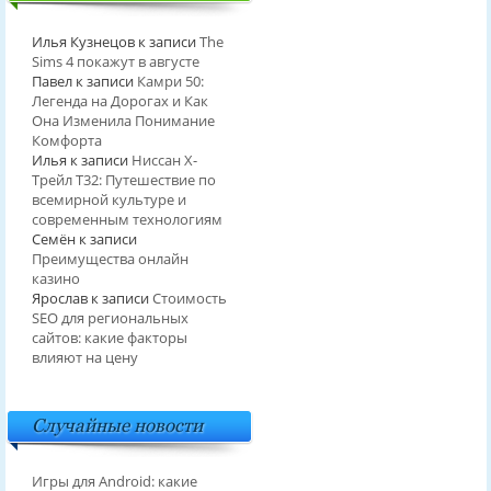
Илья Кузнецов
к записи
The
Sims 4 покажут в августе
Павел
к записи
Камри 50:
Легенда на Дорогах и Как
Она Изменила Понимание
Комфорта
Илья
к записи
Ниссан Х-
Трейл T32: Путешествие по
всемирной культуре и
современным технологиям
Семён
к записи
Преимущества онлайн
казино
Ярослав
к записи
Стоимость
SEO для региональных
сайтов: какие факторы
влияют на цену
Случайные новости
Игры для Android: какие