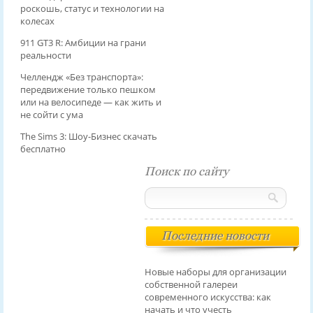
роскошь, статус и технологии на
колесах
911 GT3 R: Амбиции на грани
реальности
Челлендж «Без транспорта»:
передвижение только пешком
или на велосипеде — как жить и
не сойти с ума
The Sims 3: Шоу-Бизнес скачать
бесплатно
Поиск по сайту
Последние новости
Новые наборы для организации
собственной галереи
современного искусства: как
начать и что учесть