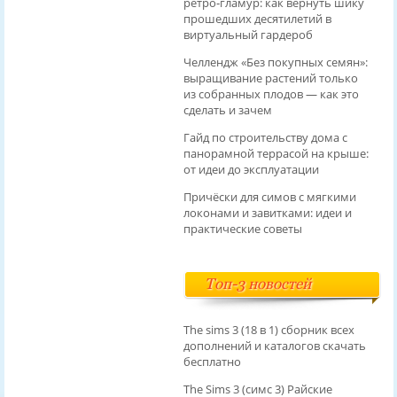
ретро‑гламур: как вернуть шику
прошедших десятилетий в
виртуальный гардероб
Челлендж «Без покупных семян»:
выращивание растений только
из собранных плодов — как это
сделать и зачем
Гайд по строительству дома с
панорамной террасой на крыше:
от идеи до эксплуатации
Причёски для симов с мягкими
локонами и завитками: идеи и
практические советы
Топ-3 новостей
The sims 3 (18 в 1) сборник всех
дополнений и каталогов скачать
бесплатно
The Sims 3 (симс 3) Райские