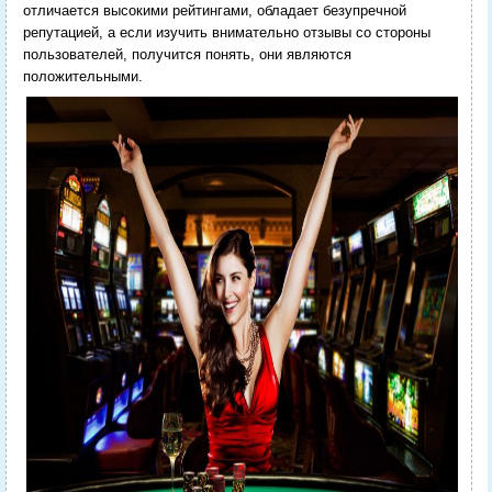
отличается высокими рейтингами, обладает безупречной
репутацией, а если изучить внимательно отзывы со стороны
пользователей, получится понять, они являются
положительными.