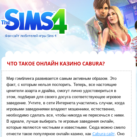
ЧТО ТАКОЕ ОНЛАЙН КАЗИНО CABURA?
Мир гэмблинга развивается самым активным образом. Это
факт, с которым нельзя поспорить. Теперь, все настоящие
ценители азарта и драйва, смогут лично удостовериться в
этом, подбирая для своего досуга соответствующее игровое
заведение. Учтите, в сети Интернета участились случаи, когда
игровыми заведениями владеют мошенники, естественно,
необходимо сделать все, чтобы никогда не пересечься с ними.
В идеале, лучше выбирать те игровые заведения онлайн,
которые являются честными и известными. Сюда можно смело
Cabura сайт
отнести такое популярное онлайн казино, как
. Оно