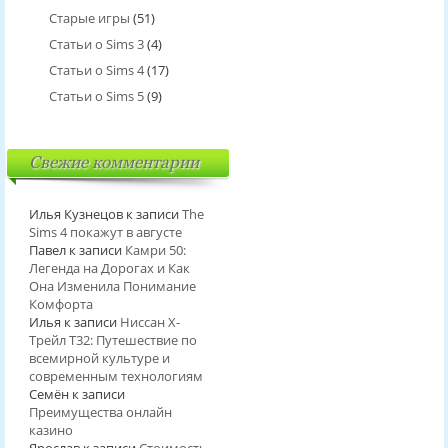
Старые игры
(51)
Статьи о Sims 3
(4)
Статьи о Sims 4
(17)
Статьи о Sims 5
(9)
Свежие комментарии
Илья Кузнецов
к записи
The
Sims 4 покажут в августе
Павел
к записи
Камри 50:
Легенда на Дорогах и Как
Она Изменила Понимание
Комфорта
Илья
к записи
Ниссан Х-
Трейл T32: Путешествие по
всемирной культуре и
современным технологиям
Семён
к записи
Преимущества онлайн
казино