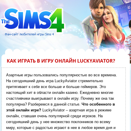
КАК ИГРАТЬ В ИГРУ ОНЛАЙН LUCKYAVIATOR?
Азартные игры пользовались популярностью во все времена.
На сегодняшний день игра LuckyAviator стремительно
притягивает к себе все больше и больше геймеров. Это
настоящий хит в области онлайн казино. Ежедневно многие
счастливчики выигрывают в онлайн игру. Почему же она так
популярна? Разберемся в данной статье.
Что особенного в
этой онлайн игре?
LuckyAviator – азартная игра в режиме
онлайн, ставшая очень популярной среди игроков. На
сегодняшний день у нее множество поклонников по всему
миру, которые с радостью играют в нее в любое время дня и