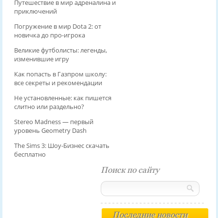
Путешествие в мир адреналина и
приключений
Погружение в мир Dota 2: от
новичка до про-игрока
Великие футболисты: легенды,
изменившие игру
Как попасть в Газпром школу:
все секреты и рекомендации
Не установленные: как пишется
слитно или раздельно?
Stereo Madness — первый
уровень Geometry Dash
The Sims 3: Шоу-Бизнес скачать
бесплатно
Поиск по сайту
Последние новости