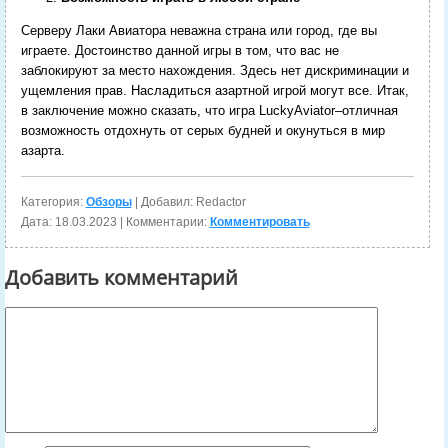
Серверу Лаки Авиатора неважна страна или город, где вы
играете. Достоинство данной игры в том, что вас не
заблокируют за место нахождения. Здесь нет дискриминации и
ущемления прав. Насладиться азартной игрой могут все. Итак,
в заключение можно сказать, что игра LuckyAviator–отличная
возможность отдохнуть от серых будней и окунуться в мир
азарта.
Категория:
Обзоры
| Добавил: Redactor
Дата:
18.03.2023
| Комментарии:
Комментировать
Добавить комментарий