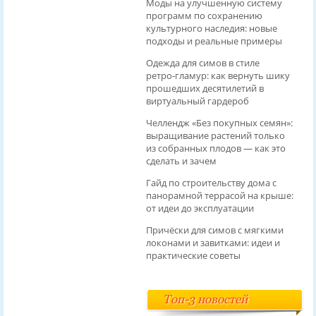
Моды на улучшенную систему
программ по сохранению
культурного наследия: новые
подходы и реальные примеры
Одежда для симов в стиле
ретро‑гламур: как вернуть шику
прошедших десятилетий в
виртуальный гардероб
Челлендж «Без покупных семян»:
выращивание растений только
из собранных плодов — как это
сделать и зачем
Гайд по строительству дома с
панорамной террасой на крыше:
от идеи до эксплуатации
Причёски для симов с мягкими
локонами и завитками: идеи и
практические советы
Топ-3 новостей