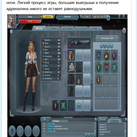
ночи. Легкий процесс игры, большие выигрыши и получение
адреналина никого не оставят равнодушными.