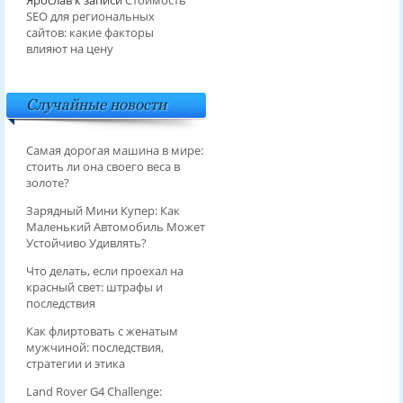
Ярослав
к записи
Стоимость
SEO для региональных
сайтов: какие факторы
влияют на цену
Случайные новости
Самая дорогая машина в мире:
стоить ли она своего веса в
золоте?
Зарядный Мини Купер: Как
Маленький Автомобиль Может
Устойчиво Удивлять?
Что делать, если проехал на
красный свет: штрафы и
последствия
Как флиртовать с женатым
мужчиной: последствия,
стратегии и этика
Land Rover G4 Challenge: