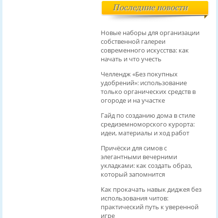
Последние новости
Новые наборы для организации
собственной галереи
современного искусства: как
начать и что учесть
Челлендж «Без покупных
удобрений»: использование
только органических средств в
огороде и на участке
Гайд по созданию дома в стиле
средиземноморского курорта:
идеи, материалы и ход работ
Причёски для симов с
элегантными вечерними
укладками: как создать образ,
который запомнится
Как прокачать навык диджея без
использования читов:
практический путь к уверенной
игре