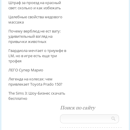
Штраф за проезд на красный
свет: сколько и как избежать
Целебные свойства медового
массажа
Почему верблюд не ест вату:
удивительный взгляд на
привычки животных
Гвардиола мечтает о триумфе в
LM, но в игре есть еще три
трофея
ЛЕГО Супер Марио
Легенда на колесах: чем
привлекает Toyota Prado 150?
The Sims 3: Шоу-Бизнес скачать
бесплатно
Поиск по сайту