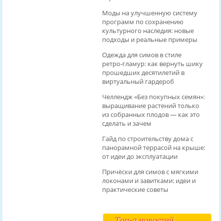
Моды на улучшенную систему
программ по сохранению
культурного наследия: новые
подходы и реальные примеры
Одежда для симов в стиле
ретро‑гламур: как вернуть шику
прошедших десятилетий в
виртуальный гардероб
Челлендж «Без покупных семян»:
выращивание растений только
из собранных плодов — как это
сделать и зачем
Гайд по строительству дома с
панорамной террасой на крыше:
от идеи до эксплуатации
Причёски для симов с мягкими
локонами и завитками: идеи и
практические советы
Топ-3 новостей