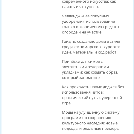
современного искусства: как
начать и что учесть
Челлендж «Без покупных
удобрений»: использование
только органических средств в
огороде и на участке
Гайд по созданию дома в стиле
средиземноморского курорта:
идеи, материалы и ход работ
Причёски для симов с
элегантными вечерними
укладками: как создать образ,
который запомнится
Как прокачать навык диджея без
использования читов:
практический путь к уверенной
игре
Моды на улучшенную систему
программ по сохранению
культурного наследия: новые
подходы и реальные примеры