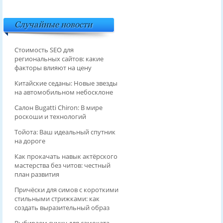
Случайные новости
Стоимость SEO для
региональных сайтов: какие
факторы влияют на цену
Китайские седаны: Новые звезды
на автомобильном небосклоне
Салон Bugatti Chiron: В мире
роскоши и технологий
Тойота: Ваш идеальный спутник
на дороге
Как прокачать навык актёрского
мастерства без читов: честный
план развития
Причёски для симов с короткими
стильными стрижками: как
создать выразительный образ