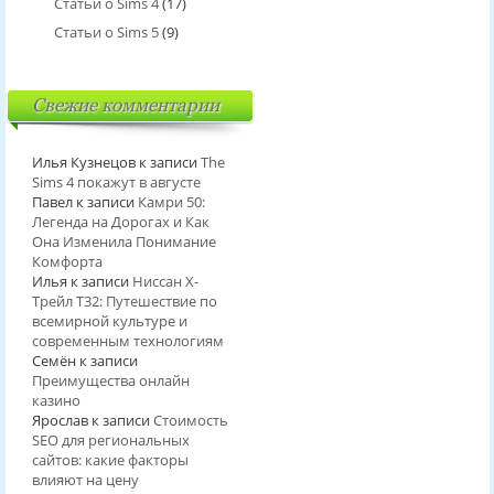
Статьи о Sims 4
(17)
Статьи о Sims 5
(9)
Свежие комментарии
Илья Кузнецов
к записи
The
Sims 4 покажут в августе
Павел
к записи
Камри 50:
Легенда на Дорогах и Как
Она Изменила Понимание
Комфорта
Илья
к записи
Ниссан Х-
Трейл T32: Путешествие по
всемирной культуре и
современным технологиям
Семён
к записи
Преимущества онлайн
казино
Ярослав
к записи
Стоимость
SEO для региональных
сайтов: какие факторы
влияют на цену