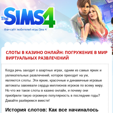
СЛОТЫ В КАЗИНО ОНЛАЙН: ПОГРУЖЕНИЕ В МИР
ВИРТУАЛЬНЫХ РАЗВЛЕЧЕНИЙ
Когда речь заходит о азартных играх, одним из самых ярких и
увлекательных развлечений, которое приходит на ум,
являются слоты. Эти яркие, красочные и динамичные игровые
автоматы завоевали сердца миллионов игроков по всему миру.
Но что же такое слоты в казино онлайн, и почему они
приобрели такую огромную популярность в последние годы?
Давайте разберемся вместе!
История слотов: Как все начиналось