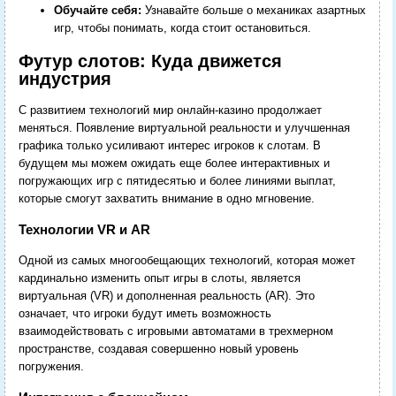
Обучайте себя:
Узнавайте больше о механиках азартных
игр, чтобы понимать, когда стоит остановиться.
Футур слотов: Куда движется
индустрия
С развитием технологий мир онлайн-казино продолжает
меняться. Появление виртуальной реальности и улучшенная
графика только усиливают интерес игроков к слотам. В
будущем мы можем ожидать еще более интерактивных и
погружающих игр с пятидесятью и более линиями выплат,
которые смогут захватить внимание в одно мгновение.
Технологии VR и AR
Одной из самых многообещающих технологий, которая может
кардинально изменить опыт игры в слоты, является
виртуальная (VR) и дополненная реальность (AR). Это
означает, что игроки будут иметь возможность
взаимодействовать с игровыми автоматами в трехмерном
пространстве, создавая совершенно новый уровень
погружения.