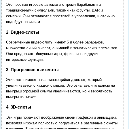
Это простые игровые автоматы с тремя барабанами и
традиционными символами, такими как фрукты, BAR и
семерки. Они отличаются простотой в управлении, и отлично
подойдут новичкам.
2. Видео-слоты
Современные видео-слоты имеют 5 и более барабанов,
множество линий выплат, анимаций и тематических элементов.
Они предлагают бонусные игры, фри-спины и другие
интересные функции.
3. Прогрессивные слоты
Эти слоты имеют накапливающийся джекпот, который
увеличивается с каждой ставкой. Это означает, что шансы на
выигрыш огромной суммы увеличиваются, но и вероятность
выигрыша низкая.
4. 3D-слоты
Эти игры поражают воображение своей графикой и анимацией,
позволяя игрокам полностью погрузиться в различные сюжеты
и истории. В таком формате часто используются интересные