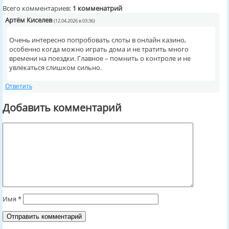
Всего комментариев:
1 комменатрий
Артём Киселев
(12.04.2026 в 03:36)
Очень интересно попробовать слоты в онлайн казино,
особенно когда можно играть дома и не тратить много
времени на поездки. Главное – помнить о контроле и не
увлекаться слишком сильно.
Ответить
Добавить комментарий
Имя
*