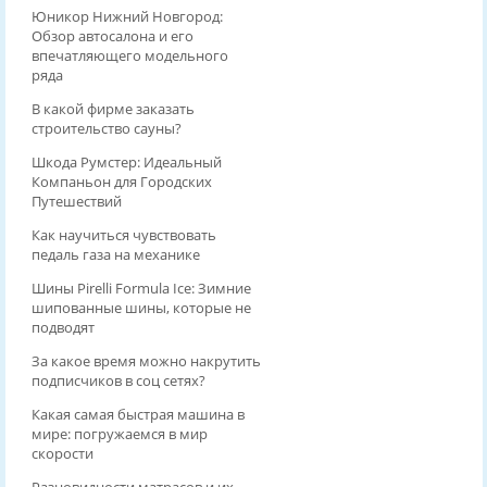
Юникор Нижний Новгород:
Обзор автосалона и его
впечатляющего модельного
ряда
В какой фирме заказать
строительство сауны?
Шкода Румстер: Идеальный
Компаньон для Городских
Путешествий
Как научиться чувствовать
педаль газа на механике
Шины Pirelli Formula Ice: Зимние
шипованные шины, которые не
подводят
За какое время можно накрутить
подписчиков в соц сетях?
Какая самая быстрая машина в
мире: погружаемся в мир
скорости