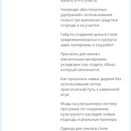
начать и что учесть
Челлендж «Без покупных
удобрений»: использование
только органических средств в
огороде и на участке
Гайд по созданию дома в стиле
средиземноморского курорта:
идеи, материалы и ход работ
Причёски для симов с
элегантными вечерними
укладками: как создать образ,
который запомнится
Как прокачать навык диджея без
использования читов:
практический путь к уверенной
игре
Моды на улучшенную систему
программ по сохранению
культурного наследия: новые
подходы и реальные примеры
Одежда для симов в стиле