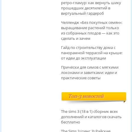
ретро‑гламур: как вернуть шику
прошедших десятилетий в
виртуальный гардероб
Челлендж «Без покупных семян»:
выращивание растений только
из собранных плодов — как это
сделать и зачем
Гайд по строительству дома с
панорамной террасой на крыше:
от идеи до эксплуатации
Причёски для симов с мягкими
локонами и завитками: идеи и
практические советы
Топ-3 новостей
The sims 3 (18 в 1) сборник всех
дополнений и каталогов скачать
бесплатно
The Sims 3 (симс 3) Райские