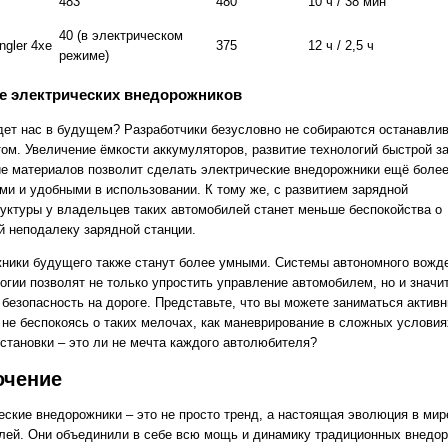
483
480
10 ч / 38 мин
40 (в электрическом
ngler 4xe
375
12 ч / 2,5 ч
режиме)
е электрических внедорожников
дет нас в будущем? Разработчики безусловно не собираются останавлив
том. Увеличение ёмкости аккумуляторов, развитие технологий быстрой з
е материалов позволит сделать электрические внедорожники ещё боле
ми и удобными в использовании. К тому же, с развитием зарядной
уктуры у владельцев таких автомобилей станет меньше беспокойства о
й неподалеку зарядной станции.
ники будущего также станут более умными. Системы автономного вожд
логии позволят не только упростить управление автомобилем, но и значи
 безопасность на дороге. Представьте, что вы можете заниматься актив
 не беспокоясь о таких мелочах, как маневрирование в сложных условия
бстановки – это ли не мечта каждого автолюбителя?
ючение
еские внедорожники – это не просто тренд, а настоящая эволюция в мир
лей. Они объединили в себе всю мощь и динамику традиционных внедор