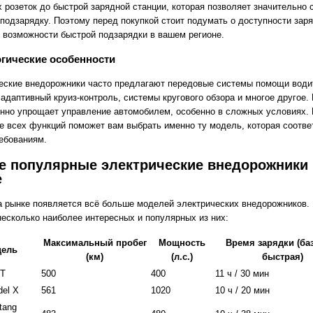
 розеток до быстрой зарядной станции, которая позволяет значительно 
 подзарядку. Поэтому перед покупкой стоит подумать о доступности зар
и возможности быстрой подзарядки в вашем регионе.
гические особенности
еские внедорожники часто предлагают передовые системы помощи води
 адаптивный круиз-контроль, системы кругового обзора и многое другое.
нно упрощает управление автомобилем, особенно в сложных условиях.
е всех функций поможет вам выбрать именно ту модель, которая соотве
ебованиям.
 популярные электрические внедорожники 
е
а рынке появляется всё больше моделей электрических внедорожников.
несколько наиболее интересных и популярных из них:
Максимальный пробег
Мощность
Время зарядки (ба
ель
(км)
(л.с.)
быстрая)
1T
500
400
11 ч / 30 мин
del X
561
1020
10 ч / 20 мин
tang