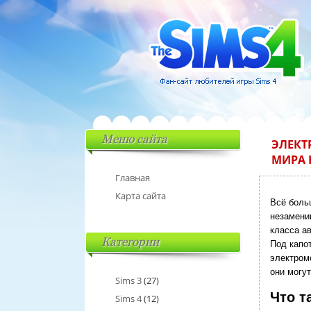
Меню сайта
ЭЛЕКТ
МИРА 
Главная
Карта сайта
Всё боль
незамени
класса а
Категории
Под капо
электром
они могу
Sims 3
(27)
Что т
Sims 4
(12)