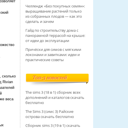
озволяет
Челлендж «Без покупных семян»:
выращивание растений только
сокий
из собранных плодов — как это
сделать и зачем
Гайд по строительству дома с
панорамной террасой на крыше:
от идеи до эксплуатации
ножество
Причёски для симов с мягкими
локонами и завитками: идеи и
.
практические советы
, сколько
Топ-3 новостей
 Rivian
азателей
The sims 3 (18 в 1) сборник всех
й
дополнений и каталогов скачать
аже веса
бесплатно
The Sims 3 (симс 3) Райские
острова скачать бесплатно
ых
Сборник sims 3 (19 в 1) скачать