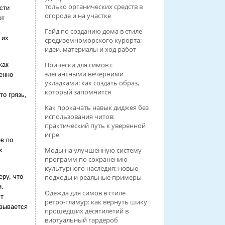
только органических средств в
сти
огороде и на участке
от
Гайд по созданию дома в стиле
 их
средиземноморского курорта:
идеи, материалы и ход работ
Причёски для симов с
как
элегантными вечерними
енно
укладками: как создать образ,
который запомнится
о грязь,
Как прокачать навык диджея без
использования читов:
практический путь к уверенной
игре
в по
Моды на улучшенную систему
х
программ по сохранению
культурного наследия: новые
подходы и реальные примеры
ру, что
и.
Одежда для симов в стиле
т
ретро‑гламур: как вернуть шику
азывается
прошедших десятилетий в
виртуальный гардероб