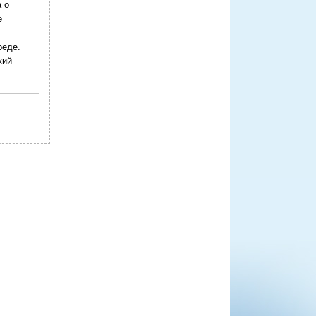
 о
е
реде.
кий