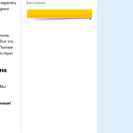
бесплатно
сократить
ядных
телю,
 Все это
 Полное
тствует
на
 Мы
зовая/