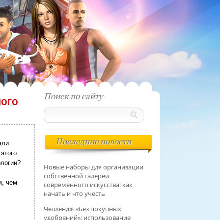
Поиск по сайту
НОГО
Последние новости
али
 этого
ологии?
Новые наборы для организации
собственной галереи
м, чем
современного искусства: как
начать и что учесть
Челлендж «Без покупных
удобрений»: использование