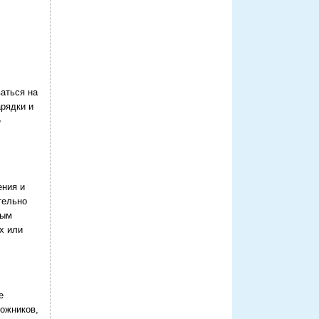
аться на
арядки и
е
ения и
тельно
ным
х или
е
ожников,