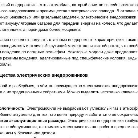
еский внедорожник – это автомобиль, который сочетает в себе возможно
ного внедорожника и преимущества электрического привода. В отличие 
нных бензиновых или дизельных моделей, электрические внедорожники
ют аккумуляторные батареи для передачи энергии на колеса, что делает
ологичными, а порой даже более мощными.
тание позволяет получать отличные внедорожные характеристики, такие 
проходимость и отличный крутящий момент на низких оборотах, что особ
и вождении по сложным рельефам. Некоторые модели даже предлагают
е режимы вождения, адаптированные под специфические условия, будь т
скалы.
щества электрических внедорожников
авайте разберёмся, в чём же преимущество электрических внедорожнико
ю с их традиционными собратьями. Можно выделить несколько ключевы
ологичность:
Электромобили не выбрасывают углекислый газ в атмосфе
обенно актуально для тех, кто ценит природу и заботится о её сохранени
зкие эксплуатационные расходы:
Электрические внедорожники требую
ньше обслуживания, а стоимость электричества на пробег в среднем ок
же, чем у бензина или дизеля.