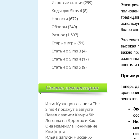
Игровые статьи
(299)
Электрич
Коды для Sims 4
(8)
полноцен
традицио
Новости
(672)
использу
Обзоры
(349)
более эк
Разное
(1 507)
Это соче
Старые игры
(51)
высокая 
Статьи о Sims 3
(4)
важно пр
Статьи о Sims 4
(17)
различны
снег или 
Статьи о Sims 5
(9)
Преиму
Теперь д
Свежие комментарии
сравнени
аспектов:
Илья Кузнецов
к записи
The
Sims 4 покажут в августе
Эк
Павел
к записи
Камри 50:
ос
Легенда на Дорогах и Как
Ни
Она Изменила Понимание
ме
Комфорта
ни
Илья
к записи
Ниссан Х-