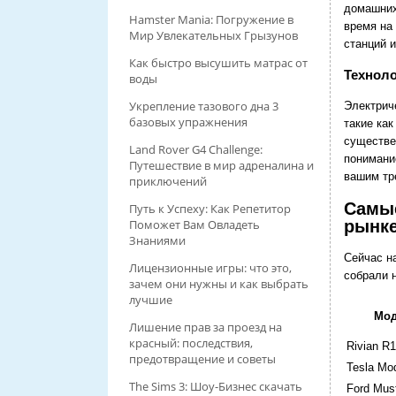
домашних
Hamster Mania: Погружение в
время на
Мир Увлекательных Грызунов
станций 
Как быстро высушить матрас от
Техноло
воды
Укрепление тазового дна 3
Электрич
базовых упражнения
такие как
существе
Land Rover G4 Challenge:
понимани
Путешествие в мир адреналина и
вашим тр
приключений
Самые
Путь к Успеху: Как Репетитор
Поможет Вам Овладеть
рынк
Знаниями
Сейчас н
Лицензионные игры: что это,
собрали 
зачем они нужны и как выбрать
лучшие
Мод
Лишение прав за проезд на
красный: последствия,
Rivian R
предотвращение и советы
Tesla Mo
The Sims 3: Шоу-Бизнес скачать
Ford Mus