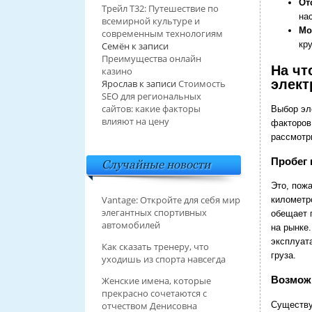
От
Трейл T32: Путешествие по
на
всемирной культуре и
Мо
современным технологиям
кр
Семён
к записи
Преимущества онлайн
На чт
казино
элект
Ярослав
к записи
Стоимость
SEO для региональных
сайтов: какие факторы
Выбор эл
влияют на цену
факторов,
рассмотр
Пробег 
Случайные новости
Это, пож
Vantage: Откройте для себя мир
километр
элегантных спортивных
обещает 
автомобилей
на рынке
эксплуат
Как сказать тренеру, что
груза.
уходишь из спорта навсегда
Возмож
Женские имена, которые
прекрасно сочетаются с
Существу
отчеством Денисовна