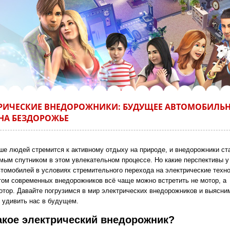
РИЧЕСКИЕ ВНЕДОРОЖНИКИ: БУДУЩЕЕ АВТОМОБИЛЬ
НА БЕЗДОРОЖЬЕ
ше людей стремится к активному отдыху на природе, и внедорожники ст
мым спутником в этом увлекательном процессе. Но какие перспективы у
втомобилей в условиях стремительного перехода на электрические техн
том современных внедорожников всё чаще можно встретить не мотор, а
отор. Давайте погрузимся в мир электрических внедорожников и выясни
т удивить нас в будущем.
акое электрический внедорожник?