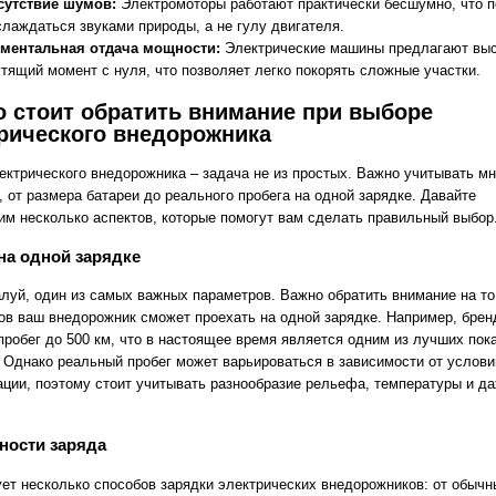
сутствие шумов:
Электромоторы работают практически бесшумно, что п
слаждаться звуками природы, а не гулу двигателя.
ментальная отдача мощности:
Электрические машины предлагают вы
утящий момент с нуля, что позволяет легко покорять сложные участки.
о стоит обратить внимание при выборе
рического внедорожника
ектрического внедорожника – задача не из простых. Важно учитывать м
 от размера батареи до реального пробега на одной зарядке. Давайте
им несколько аспектов, которые помогут вам сделать правильный выбор
на одной зарядке
алуй, один из самых важных параметров. Важно обратить внимание на то
ов ваш внедорожник сможет проехать на одной зарядке. Например, бренд
пробег до 500 км, что в настоящее время является одним из лучших пок
. Однако реальный пробег может варьироваться в зависимости от услови
ации, поэтому стоит учитывать разнообразие рельефа, температуры и д
ности заряда
ет несколько способов зарядки электрических внедорожников: от обычн