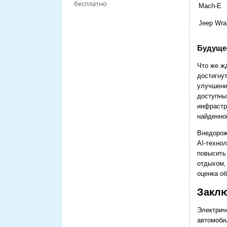
бесплатно
Mach-E
Jeep Wra
Будуще
Что же ж
достигну
улучшени
доступны
инфрастр
найденно
Внедорож
AI-техно
повысить
отдыхом,
оценка о
Закл
Электрич
автомоби