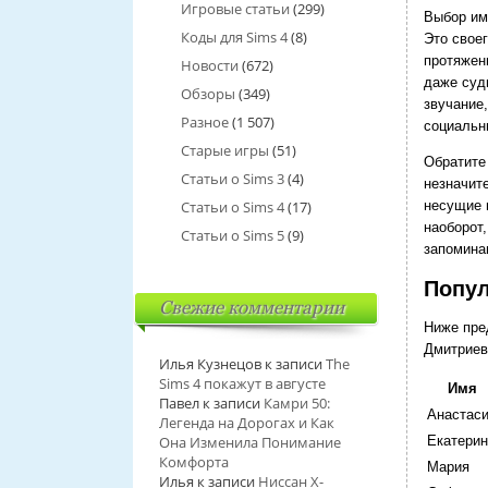
Игровые статьи
(299)
Выбор им
Коды для Sims 4
(8)
Это свое
протяжен
Новости
(672)
даже суд
Обзоры
(349)
звучание,
Разное
(1 507)
социальн
Старые игры
(51)
Обратите 
Статьи о Sims 3
(4)
незначит
Статьи о Sims 4
(17)
несущие 
наоборот,
Статьи о Sims 5
(9)
запомина
Попул
Свежие комментарии
Ниже пре
Дмитриев
Илья Кузнецов
к записи
The
Sims 4 покажут в августе
Имя
Павел
к записи
Камри 50:
Анастас
Легенда на Дорогах и Как
Она Изменила Понимание
Екатерин
Комфорта
Мария
Илья
к записи
Ниссан Х-