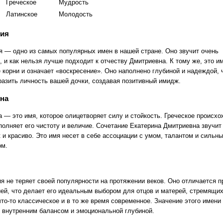
Греческое
Мудрость
Латинское
Молодость
сия
я — одно из самых популярных имен в нашей стране. Оно звучит очень
, и как нельзя лучше подходит к отчеству Дмитриевна. К тому же, это и
 корни и означает «воскресение». Оно наполнено глубиной и надеждой, 
разить личность вашей дочки, создавая позитивный имидж.
ина
а — это имя, которое олицетворяет силу и стойкость. Греческое происх
полняет его чистоту и величие. Сочетание Екатерина Дмитриевна звучит
к и красиво. Это имя несет в себе ассоциации с умом, талантом и сильн
ом.
я не теряет своей популярности на протяжении веков. Оно отличается п
ией, что делает его идеальным выбором для отцов и матерей, стремящи
что-то классическое и в то же время современное. Значение этого имени
с внутренним балансом и эмоциональной глубиной.