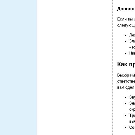
Дополн
Если вы 
следующи
Ле
Зл
«з
Ни
Как п
Выбор им
ответств
вам сдел
Зв
Зн
ок
Тр
вы
Со