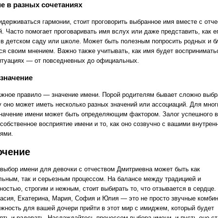
е в разных сочетаниях
идерживаться гармонии, стоит проговорить выбранное имя вместе с отче
. Часто помогает проговаривать имя вслух или даже представить, как е
 в детском саду или школе. Может быть полезным попросить родных и б
ся своим мнением. Важно также учитывать, как имя будет воспринимать
итуациях — от повседневных до официальных.
значение
ажное правило — значение имени. Порой родителям бывает сложно выбр
у оно может иметь несколько разных значений или ассоциаций. Для мног
значение имени может быть определяющим фактором. Залог успешного 
 собственное восприятие имени и то, как оно созвучно с вашими внутрен
ями.
ючение
 выбор имени для девочки с отчеством Дмитриевна может быть как
льным, так и серьезным процессом. На балансе между традицией и
ностью, строгим и нежным, стоит выбирать то, что отзывается в сердце.
тасия, Екатерина, Мария, София и Юлия — это не просто звучные комбин
ожность для вашей дочери прийти в этот мир с имиджем, который будет
ять и радовать. Наслаждайтесь процессом выбора имени, и пусть оно ст