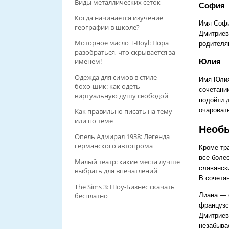
Виды металлических сеток
София
Когда начинается изучение
Имя Софи
географии в школе?
Дмитриев
Моторное масло T-Boyl: Пора
родителя
разобраться, что скрывается за
именем!
Юлия
Одежда для симов в стиле
Имя Юлия
бохо‑шик: как одеть
сочетани
виртуальную душу свободой
подойти д
очароват
Как правильно писать на тему
или по теме
Необ
Опель Адмирал 1938: Легенда
германского автопрома
Кроме тр
все боле
Малый театр: какие места лучше
славянск
выбрать для впечатлений
В сочетан
The Sims 3: Шоу-Бизнес скачать
Лиана — 
бесплатно
французс
Дмитриев
незабыва