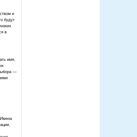
ством и
го будут
лизких
ся в
ать имя,
их
выбора —
ними
 Имена
ации,
анет