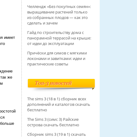
Челлендж «Без покупных семян»:
выращивание растений только
из собранных плодов — как это
сделать и зачем
Гайд по строительству дома с
мя имеет
панорамной террасой на крыше:
от идеи до эксплуатации
что
Причёски для симов с мягкими
локонами и завитками: идеи и
практические советы
ождение
 так же
Топ-3 новостей
ым
The sims 3 (18 в 1) сборник всех
дополнений и каталогов скачать
бесплатно
ростотой
хся
The Sims 3 (симс 3) Райские
 больше
острова скачать бесплатно
Сборник sims 3 (19 в 1) скачать