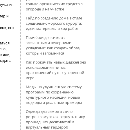
только органических средств в
вучания.
огороде и на участке
тер и
Гайд по созданию дома в стиле
средиземноморского курорта:
еке, его
идеи, материалы и ход работ
Причёски для симов с
элегантными вечерними
заться
укладками: как создать образ,
ена,
который запомнится
е или,
оздать
Как прокачать навык диджея без
использования читов:
практический путь к уверенной
игре
Моды на улучшенную систему
программ по сохранению
культурного наследия: новые
подходы и реальные примеры
Одежда для симов в стиле
ретро‑гламур: как вернуть шику
прошедших десятилетий в
виртуальный гардероб