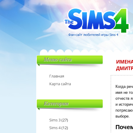
Меню сайта
ИМЕНА
ДМИТ
Главная
Карта сайта
Когда ре
имя не т
отчеств 
Категории
и истори
потрясающ
выборе.
Sims 3
(27)
Почем
Sims 4
(12)