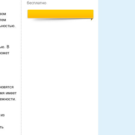
бесплатно
вом
тем
ьностью.
ью. В
может
новятся
имя имеет
нежности.
 из
ть