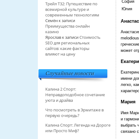
София
Трейл T32: Путешествие по
всемирной культуре и
Юлия
современным технологиям
Семён
к записи
Анаста
Преимущества онлайн
казино
Анастаси
Ярослав
к записи
Стоимость
melodious
SEO для региональных
греческие
сайтов: какие факторы
может от
влияют на цену
Екатер
Екатерин
Случайные новости
имени до
легко, ка
Калина 2 Спорт:
характер
Неправдоподобное сочетание
уюта и драйва
Мария
Что посмотреть в Эрмитаже в
Имя Мари
первую очередь?
и гармон
Калина Спорт: Легенда на Дороге
выбрать 
или Просто Миф?
связано 