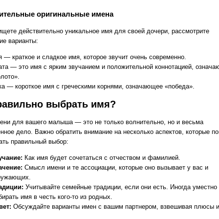
ительные оригинальные имена
ищете действительно уникальное имя для своей дочери, рассмотрите
е варианты:
я — краткое и сладкое имя, которое звучит очень современно.
ата — это имя с ярким звучанием и положительной коннотацией, означ
олото».
ка — короткое имя с греческими корнями, означающее «победа».
равильно выбрать имя?
ени для вашего малыша — это не только волнительно, но и весьма
енное дело. Важно обратить внимание на несколько аспектов, которые п
ать правильный выбор:
учание:
Как имя будет сочетаться с отчеством и фамилией.
ачение:
Смысл имени и те ассоциации, которые оно вызывает у вас и
ружающих.
адиции:
Учитывайте семейные традиции, если они есть. Иногда уместно
бирать имя в честь кого-то из родных.
вет:
Обсуждайте варианты имен с вашим партнером, взвешивая плюсы и