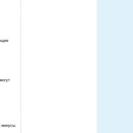
ающее
омогут
 минусы.