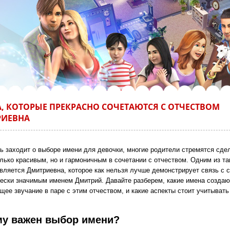
, КОТОРЫЕ ПРЕКРАСНО СОЧЕТАЮТСЯ С ОТЧЕСТВОМ
РИЕВНА
чь заходит о выборе имени для девочки, многие родители стремятся сде
олько красивым, но и гармоничным в сочетании с отчеством. Одним из та
является Дмитриевна, которое как нельзя лучше демонстрирует связь с
чески значимым именем Дмитрий. Давайте разберем, какие имена создаю
ее звучание в паре с этим отчеством, и какие аспекты стоит учитывать
у важен выбор имени?