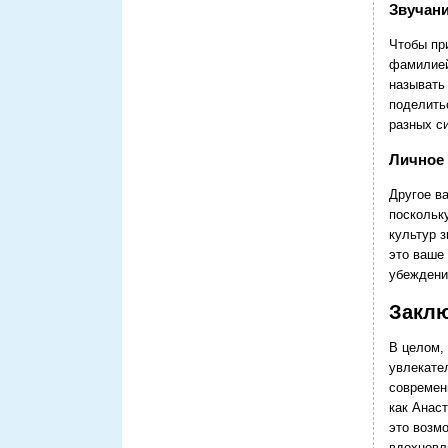
Звучани
Чтобы пр
фамилией
называть
поделить
разных с
Личное 
Другое в
поскольк
культур 
это ваше
убеждени
Закл
В целом,
увлекате
современ
как Анас
это возм
вдохновл