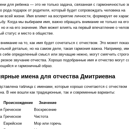
ени для ребенка — это не только задача, связанная с гармоничностью з
го рода подарок от родителя, который будет сопровождать человека на
ии всей жизни. Имя влияет на восприятие личности, формирует ее харак
ьбу. Когда мы выбираем имя, важно обращать внимание не только на его
 но и на его значение. Имя может влиять на первый впечатление о челов
ый статус и место в обществе.
внимание на то, как имя будет сочетаться с отчеством. Это может пока
ельной деталью, но на самом деле, такая гармония важна. Например, им
в себе определенный смысл или звучащие нежно, могут смягчить строго
 резкое звучание отчества. Хорошо подобранные имя и отчество могут с
ющийся и гармоничный образ.
ярные имена для отчества Дмитриевна
дставлена таблица с именами, которые хорошо сочетаются с отчеством
на. В нее вошли как традиционные, так и современные варианты:
Происхождение
Значение
ия
Греческое
Воскресение
а
Греческое
Чистота
Еврейское
Мор или горечь