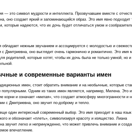
я — это символ мудрости и интеллекта. Прозвучавшее вместе с отчест
на, оно создает яркий и запоминающийся образ. Это имя явно подходит 
м, которые надеются, что их дочь будет отличаться умом и сообразител
 обладает нежным звучанием и ассоциируется с молодостью и свежест
и с Дмитриевна, оно выглядит очень гармонично и романтично. Это имя 
ля родителей, которые хотят, чтобы их дочь была не только умной, но и
ельной.
ычные и современные варианты имен
адиционных имен, стоит обратить внимание и на необычные, которые ста
е популярными. Одним из таких имен является, например, Милена. Это 
ие корни и означает «милая», что создает атмосферу многогранности и 
ии с Дмитриевна, оно звучит по-доброму и тепло.
еще один интересный современный выбор. Это имя приходит в наш язык
кого и обозначает «плеть», символизируя красоту и изящество. Лиана
на звучит легко и непринужденно, что может привлечь внимание и созда
емое впечатление.