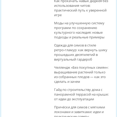
Как прокачать навык диджея без
использования читов:
практический путь к уверенной
игре
Моды на улучшенную систему
программ по сохранению
культурного наследия: новые
подходы и реальные примеры
Одежда для симов в стиле
ретро‑гламур: как вернуть шику
прошедших десятилетий в
виртуальный гардероб
Челлендж «Без покупных семян»:
выращивание растений только
из собранных плодов — как это
сделать и зачем
Гайд по строительству дома с
панорамной террасой на крыше:
от идеи до эксплуатации
Причёски для симов с мягкими
локонами и завитками: идеи и
практические советы