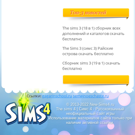
Топ-3 новостей
The sims 3 (18 в 1) сборник всех
дополнений и каталогов скачать
бесплатно
The Sims 3 (симс 3) Райские
острова скачать бесплатно
Сборник sims 3 (19 в 1) скачать
бесплатно
Ссылки:
gagarinschool.ru
semejnoeschaste.ru
© 2013-2022 New-Sims4.ru
The sims 4 | Симс 4 - Русскоязычный
неофициальный сайт игры
Использование материалов сайта только при
наличие активной ссылки.