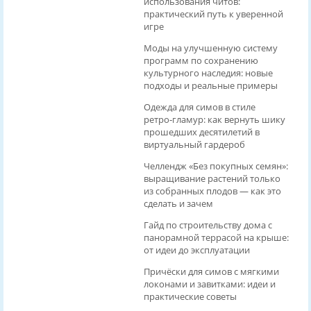
использования читов:
практический путь к уверенной
игре
Моды на улучшенную систему
программ по сохранению
культурного наследия: новые
подходы и реальные примеры
Одежда для симов в стиле
ретро‑гламур: как вернуть шику
прошедших десятилетий в
виртуальный гардероб
Челлендж «Без покупных семян»:
выращивание растений только
из собранных плодов — как это
сделать и зачем
Гайд по строительству дома с
панорамной террасой на крыше:
от идеи до эксплуатации
Причёски для симов с мягкими
локонами и завитками: идеи и
практические советы