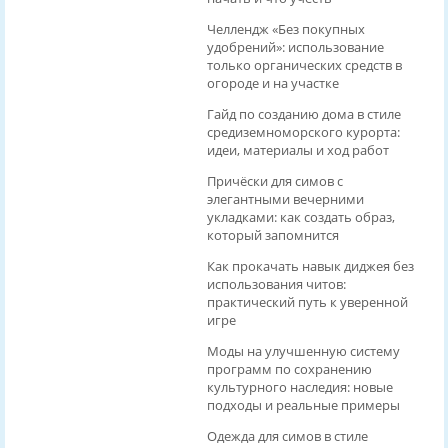
Челлендж «Без покупных
удобрений»: использование
только органических средств в
огороде и на участке
Гайд по созданию дома в стиле
средиземноморского курорта:
идеи, материалы и ход работ
Причёски для симов с
элегантными вечерними
укладками: как создать образ,
который запомнится
Как прокачать навык диджея без
использования читов:
практический путь к уверенной
игре
Моды на улучшенную систему
программ по сохранению
культурного наследия: новые
подходы и реальные примеры
Одежда для симов в стиле