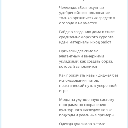
Челлендж «Без покупных
удобрений»: использование
только органических средств в
огороде и на участке
Гайд по созданию дома в стиле
средиземноморского курорта:
идеи, материалы и ход работ
Причёски для симов с
элегантными вечерними
укладками: как создать образ,
который запомнится
Как прокачать навык диджея без
использования читов:
практический путь к уверенной
игре
Моды на улучшенную систему
программ по сохранению
культурного наследия: новые
подходы и реальные примеры
Одежда для симов в стиле