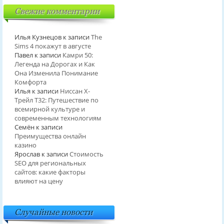
Свежие комментарии
Илья Кузнецов
к записи
The
Sims 4 покажут в августе
Павел
к записи
Камри 50:
Легенда на Дорогах и Как
Она Изменила Понимание
Комфорта
Илья
к записи
Ниссан Х-
Трейл T32: Путешествие по
всемирной культуре и
современным технологиям
Семён
к записи
Преимущества онлайн
казино
Ярослав
к записи
Стоимость
SEO для региональных
сайтов: какие факторы
влияют на цену
Случайные новости