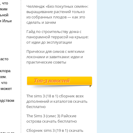
, что
Челлендж «Без покупных семян»:
иким
выращивание растений только
льной
из собранных плодов — как это
и Ильи
сделать и зачем
Гайд по строительству дома с
панорамной террасой на крыше:
от идеи до эксплуатации
Причёски для симов с мягкими
локонами и завитками: идеи и
часто
практические советы
ьклора
жем.
Топ-3 новостей
 что
 может
The sims 3 (18 в 1) сборник всех
редством
дополнений и каталогов скачать
бесплатно
The Sims 3 (симс 3) Райские
острова скачать бесплатно
Сборник sims 3 (19 в 1) скачать