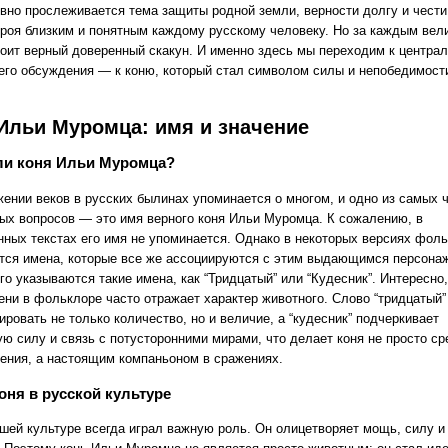
явно прослеживается тема защиты родной земли, верности долгу и чести
ероя близким и понятным каждому русскому человеку. Но за каждым вел
тоит верный доверенный скакун. И именно здесь мы переходим к центра
его обсуждения — к коню, который стал символом силы и непобедимост
Ильи Муромца: имя и значение
ли коня Ильи Муромца?
жении веков в русских былинах упоминается о многом, и одно из самых 
ых вопросов — это имя верного коня Ильи Муромца. К сожалению, в
нных текстах его имя не упоминается. Однако в некоторых версиях фол
тся имена, которые все же ассоциируются с этим выдающимся персона
о указываются такие имена, как “Тридцатый” или “Кудесник”. Интересно,
ени в фольклоре часто отражает характер животного. Слово “тридцатый”
ровать не только количество, но и величие, а “кудесник” подчеркивает
ую силу и связь с потусторонними мирами, что делает коня не просто с
ения, а настоящим компаньоном в сражениях.
оня в русской культуре
ашей культуре всегда играл важную роль. Он олицетворяет мощь, силу и