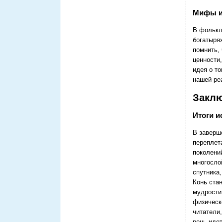
Мифы и
В фолькл
богатыря
помнить,
ценности
идея о т
нашей ре
Закл
Итоги 
В заверш
переплет
поколени
многосло
спутника,
Конь ста
мудрости
физическо
читатели,
речь идет