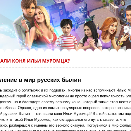
ВАЛИ КОНЯ ИЛЬИ МУРОМЦА?
ление в мир русских былин
чь заходит о богатырях и их подвигах, многие из нас вспоминают Илью 
ендарный герой славянской мифологии не просто обрел популярность бл
двигам, но и благодаря своему верному коню, который также стал неот
о образа. Однако, одно из самых популярных вопросов, которое возника
й русских былин — как звали коня Ильи Муромца?
В этой статье мы по
м, кто такой Илья Муромец, как складывался его путь к славе, и, что
жно, разберемся с именем его верного скакуна. Погрузимся в мир фольк