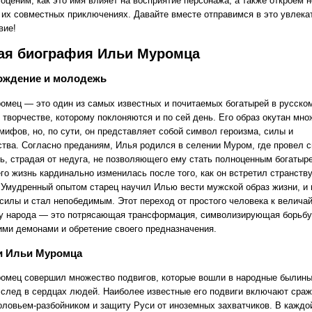
оценим, как это имя влияет на восприятие персонажа, а также откроем 
 их совместных приключениях. Давайте вместе отправимся в это увлека
вие!
ая биография Ильи Муромца
ождение и молодежь
омец — это один из самых известных и почитаемых богатырей в русско
 творчестве, которому поклоняются и по сей день. Его образ окутан мн
мифов, но, по сути, он представляет собой символ героизма, силы и
ства. Согласно преданиям, Илья родился в селении Муром, где провел 
ь, страдая от недуга, не позволяющего ему стать полноценным богатыр
его жизнь кардинально изменилась после того, как он встретил странст
 Умудренный опытом старец научил Илью вести мужской образ жизни, и 
 силы и стал непобедимым. Этот переход от простого человека к велич
у народа — это потрясающая трансформация, символизирующая борьбу
ими демонами и обретение своего предназначения.
и Ильи Муромца
омец совершил множество подвигов, которые вошли в народные былины
 след в сердцах людей. Наиболее известные его подвиги включают сраж
оловьем-разбойником и защиту Руси от иноземных захватчиков. В каждой