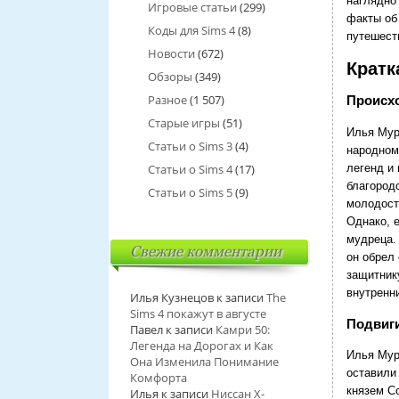
наглядно 
Игровые статьи
(299)
факты об
Коды для Sims 4
(8)
путешест
Новости
(672)
Кратк
Обзоры
(349)
Разное
(1 507)
Происх
Старые игры
(51)
Илья Мур
Статьи о Sims 3
(4)
народном
легенд и 
Статьи о Sims 4
(17)
благород
Статьи о Sims 5
(9)
молодост
Однако, 
мудреца.
Свежие комментарии
он обрел
защитник
внутренн
Илья Кузнецов
к записи
The
Sims 4 покажут в августе
Подвиг
Павел
к записи
Камри 50:
Легенда на Дорогах и Как
Илья Мур
Она Изменила Понимание
оставили
Комфорта
князем С
Илья
к записи
Ниссан Х-