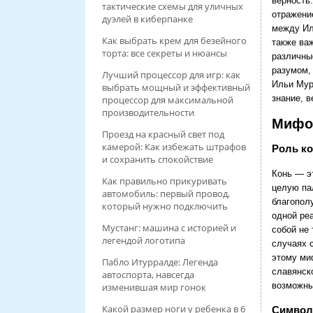
верность
тактические схемы для уличных
отражени
дуэлей в киберпанке
между Ил
Как выбрать крем для безейного
также ва
торта: все секреты и нюансы
различны
разумом,
Лучший процессор для игр: как
Ильи Мур
выбрать мощный и эффективный
знание, 
процессор для максимальной
производительности
Мифо
Проезд на красный свет под
камерой: Как избежать штрафов
Роль к
и сохранить спокойствие
Конь — э
Как правильно прикуривать
целую па
автомобиль: первый провод,
благопол
который нужно подключить
одной ре
Мустанг: машина с историей и
собой не 
легендой логотипа
случаях 
этому ми
Пабло Итурралде: Легенда
славянско
автоспорта, навсегда
возможны
изменившая мир гонок
Какой размер ноги у ребенка в 6
Символ