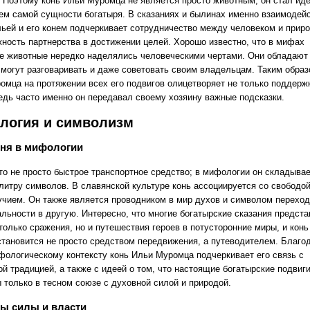
. Поэтому конь Ильи Муромца не является просто животным; он стал и
ем самой сущности богатыря. В сказаниях и былинах именно взаимодей
ьей и его конем подчеркивает сотрудничество между человеком и приро
жность партнерства в достижении целей. Хорошо известно, что в мифах
е животные нередко наделялись человеческими чертами. Они обладают
 могут разговаривать и даже советовать своим владельцам. Таким образ
омца на протяжении всех его подвигов олицетворяет не только поддержк
ведь часто именно он передавал своему хозяину важные подсказки.
логия и символизм
оня в мифологии
то не просто быстрое транспортное средство; в мифологии он складывае
литру символов. В славянской культуре конь ассоциируется со свободой
учием. Он также является проводником в мир духов и символом переход
альности в другую. Интересно, что многие богатырские сказания предст
только сражения, но и путешествия героев в потусторонние миры, и конь
становится не просто средством передвижения, а путеводителем. Благо
фологическому контексту конь Ильи Муромца подчеркивает его связь с
й традицией, а также с идеей о том, что настоящие богатырские подвиг
 только в тесном союзе с духовной силой и природой.
ы силы и власти