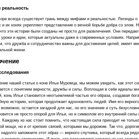
 реальность
оре всегда существует грань между мифами и реальностью. Легенды о
х и их конях укрепляют представление о вечной борьбе добра со злом. 
 что эти истории были созданы не просто для развлечения. Они передаю
, уроки и идеи, которые актуальны даже в современных условиях. Напри
ом, что дружба и сотрудничество важны для достижения целей, имеет ме
альной жизни.
ючение
исследования
ение нашей статьи о коне Ильи Муромца, мы можем увидеть, как этот с
ается с понятием верности, дружбы и силы. Воплощая в себе идеалы м
й, конь Ильи становится неотъемлемой частью его образа, создавая бог
йную историю, которая продолжает вдохновлять людей. Имя его верног
 возможно, остается загадкой для нас, но его значение и суть безусловн
новится не просто опорой для Ильи, но и символом его внутренней силы 
. Каждому из нас стоит помнить, что настоящая сила приходит не только
й мощи, но и от крепких связей, которыми мы дорожим. Так что, дороги
 надолго запомните этот образ — верного спутника, который всегда рядо
 о великих свершениях. И пусть это вдохновляет каждого из нас старат