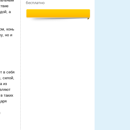
деальным
бесплатно
ствие
дой, а
ом, конь
у, но и
т в себя
, силой,
а из
авляют
 в таких
даря
и