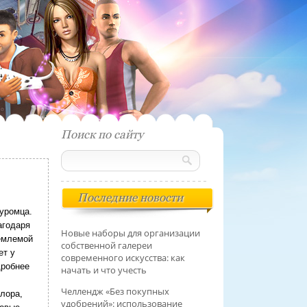
Поиск по сайту
Последние новости
Муромца.
агодаря
Новые наборы для организации
ъемлемой
собственной галереи
ет у
современного искусства: как
дробнее
начать и что учесть
Челлендж «Без покупных
лора,
удобрений»: использование