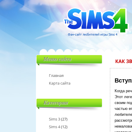
Меню сайта
КАК З
Главная
Вступ
Карта сайта
Когда ре
Этот лег
Категории
своим по
частью ег
любителе
Sims 3
(27)
рассмотри
Sims 4
(12)
немалова