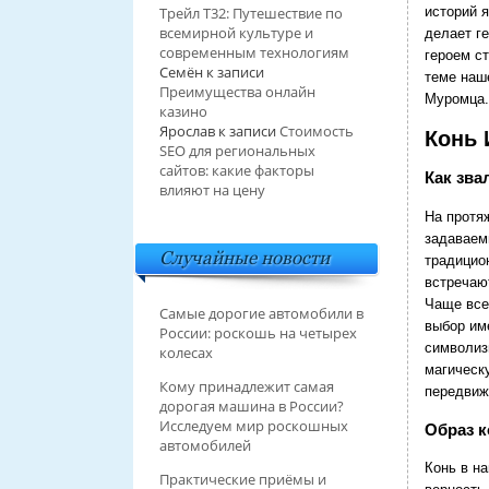
Трейл T32: Путешествие по
историй 
всемирной культуре и
делает г
современным технологиям
героем с
Семён
к записи
теме наш
Преимущества онлайн
Муромца.
казино
Ярослав
к записи
Стоимость
Конь 
SEO для региональных
сайтов: какие факторы
Как зва
влияют на цену
На протя
задаваем
Случайные новости
традицио
встречаю
Чаще всег
Самые дорогие автомобили в
выбор им
России: роскошь на четырех
символизи
колесах
магическ
Кому принадлежит самая
передвиж
дорогая машина в России?
Исследуем мир роскошных
Образ к
автомобилей
Конь в н
Практические приёмы и