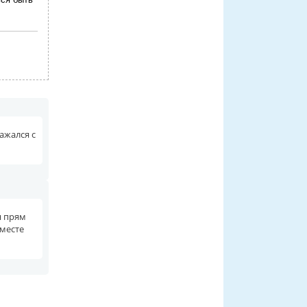
ажался с
я прям
вместе