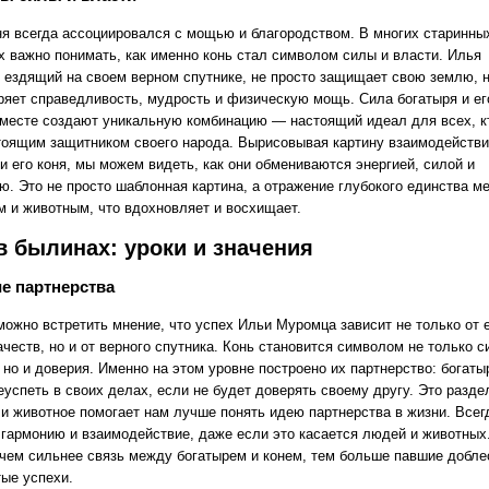
ня всегда ассоциировался с мощью и благородством. В многих старинны
х важно понимать, как именно конь стал символом силы и власти. Илья
 ездящий на своем верном спутнике, не просто защищает свою землю, н
ряет справедливость, мудрость и физическую мощь. Сила богатыря и ег
вместе создают уникальную комбинацию — настоящий идеал для всех, к
тоящим защитником своего народа. Вырисовывая картину взаимодейств
и его коня, мы можем видеть, как они обмениваются энергией, силой и
ю. Это не просто шаблонная картина, а отражение глубокого единства м
м и животным, что вдохновляет и восхищает.
в былинах: уроки и значения
е партнерства
можно встретить мнение, что успех Ильи Муромца зависит не только от 
честв, но и от верного спутника. Конь становится символом не только с
 но и доверия. Именно на этом уровне построено их партнерство: богаты
успеть в своих делах, если не будет доверять своему другу. Это разде
 и животное помогает нам лучше понять идею партнерства в жизни. Всег
 гармонию и взаимодействие, даже если это касается людей и животных
 чем сильнее связь между богатырем и конем, тем больше павшие добле
тые успехи.