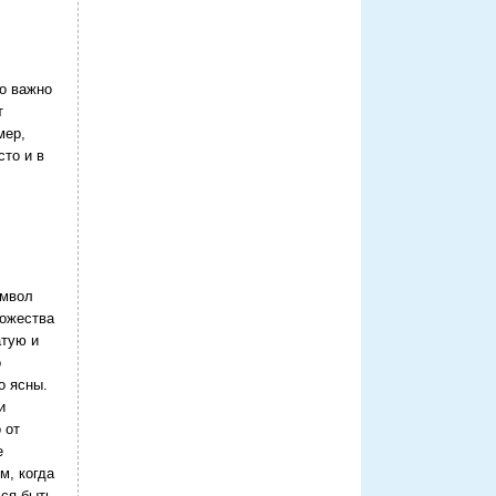
Но важно
т
мер,
сто и в
имвол
ножества
атую и
о
о ясны.
и
 от
е
м, когда
ься быть