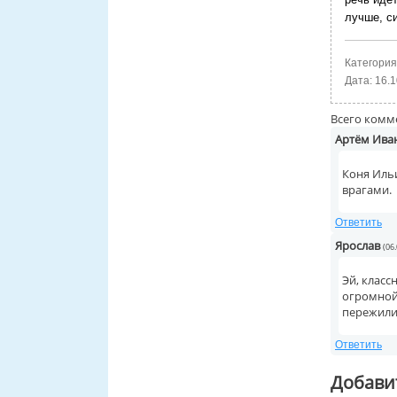
лучше, с
Категория
Дата:
16.1
Всего комм
Артём Ива
Коня Ильи
врагами.
Ответить
Ярослав
(06
Эй, класс
огромной
пережили
Ответить
Добави