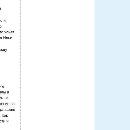
х
о и
о
то хочет
ия Ильи
ежду
его
илы и
рь не
ление на
да важно
. Как
сти и