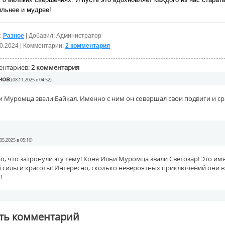
ильнее и мудрее!
:
Разное
| Добавил: Администратор
0.2024
| Комментарии:
2 комментария
ентариев:
2 комментария
нов
(08.11.2025 в 04:52)
 Муромца звали Байкал. Именно с ним он совершал свои подвиги и ср
.05.2025 в 05:16)
но, что затронули эту тему! Коня Ильи Муромца звали Светозар! Это им
 силы и красоты! Интересно, сколько невероятных приключений они 
!
ть комментарий