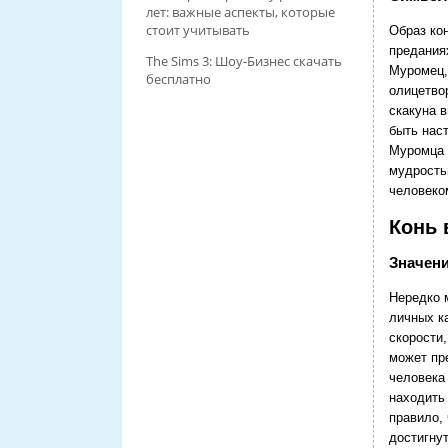
лет: важные аспекты, которые
стоит учитывать
Образ ко
предания
The Sims 3: Шоу-Бизнес скачать
Муромец,
бесплатно
олицетво
скакуна 
быть нас
Муромца 
мудрость
человеко
Конь 
Значени
Нередко 
личных ка
скорости,
может пре
человека
находить
правило,
достигну