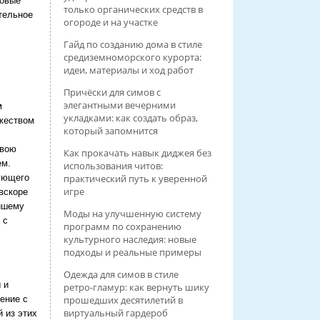
новые
только органических средств в
тельное
огороде и на участке
Гайд по созданию дома в стиле
средиземноморского курорта:
идеи, материалы и ход работ
Причёски для симов с
элегантными вечерними
м
укладками: как создать образ,
ожеством
который запомнится
свою
Как прокачать навык диджея без
ем.
использования читов:
вующего
практический путь к уверенной
игре
вскоре
айшему
Моды на улучшенную систему
 с
программ по сохранению
культурного наследия: новые
подходы и реальные примеры
Одежда для симов в стиле
 и
ретро‑гламур: как вернуть шику
прошедших десятилетий в
ение с
виртуальный гардероб
 из этих