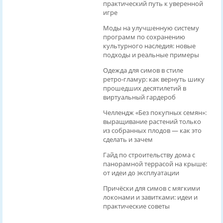
практический путь к уверенной
игре
Моды на улучшенную систему
программ по сохранению
культурного наследия: новые
подходы и реальные примеры
Одежда для симов в стиле
ретро‑гламур: как вернуть шику
прошедших десятилетий в
виртуальный гардероб
Челлендж «Без покупных семян»:
выращивание растений только
из собранных плодов — как это
сделать и зачем
Гайд по строительству дома с
панорамной террасой на крыше:
от идеи до эксплуатации
Причёски для симов с мягкими
локонами и завитками: идеи и
практические советы