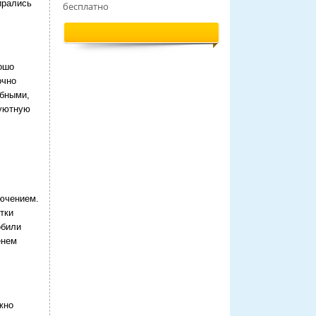
ирались
бесплатно
ошо
очно
обными,
 уютную
лючением.
тки
обили
енем
жно