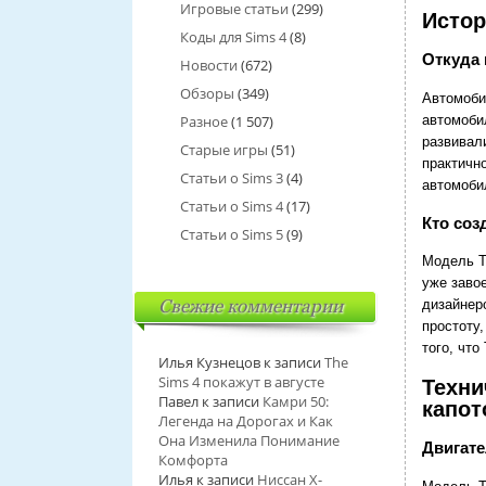
Игровые статьи
(299)
Истор
Коды для Sims 4
(8)
Откуда 
Новости
(672)
Обзоры
(349)
Автомоби
автомоби
Разное
(1 507)
развивал
Старые игры
(51)
практичн
Статьи о Sims 3
(4)
автомоби
Статьи о Sims 4
(17)
Кто соз
Статьи о Sims 5
(9)
Модель Т
уже заво
Свежие комментарии
дизайнер
простоту,
того, что
Илья Кузнецов
к записи
The
Sims 4 покажут в августе
Техни
Павел
к записи
Камри 50:
капот
Легенда на Дорогах и Как
Она Изменила Понимание
Двигате
Комфорта
Илья
к записи
Ниссан Х-