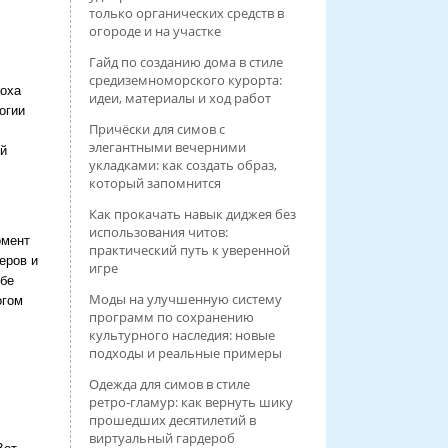
только органических средств в
огороде и на участке
Гайд по созданию дома в стиле
средиземноморского курорта:
поха
идеи, материалы и ход работ
огии
Причёски для симов с
элегантными вечерними
ый
укладками: как создать образ,
который запомнится
Как прокачать навык диджея без
использования читов:
омент
практический путь к уверенной
еров и
игре
ебе
Моды на улучшенную систему
огом
программ по сохранению
культурного наследия: новые
подходы и реальные примеры
Одежда для симов в стиле
ретро‑гламур: как вернуть шику
прошедших десятилетий в
виртуальный гардероб