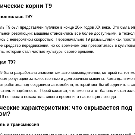
ические корни Т9
появилась Т9?
ль Т9 был представлен публике в конце 20-х годов XX века. Это была э
льной революции: машины становились всё более доступными, а технол
ись с невероятной скоростью. Первоначально Т9 размышляли как просто
ое средство передвижения, но со временем она превратилась в культов
ль, который стал частью культуры своего времени.
дал Т9?
9 была разработана знаменитым автопроизводителем, который на тот м
евал репутацию за качественные и долговечные машины. Команда инжен
ов работала над созданием автомобиля, который мог бы объединить в с
 стиль и надёжность. Порой кажется, что именно этот баланс и стал зал
 Т9 не просто показатель своего времени, а настоящая легенда.
ческие характеристики: что скрывается под
ом?
ль и трансмиссия