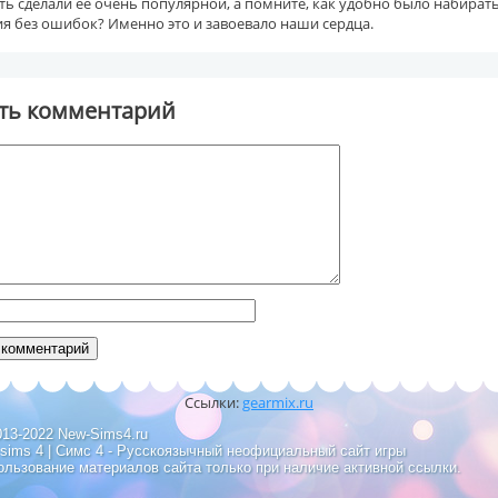
ь сделали её очень популярной, а помните, как удобно было набират
я без ошибок? Именно это и завоевало наши сердца.
ть комментарий
Ссылки:
gearmix.ru
013-2022 New-Sims4.ru
 sims 4 | Симс 4 - Русскоязычный неофициальный сайт игры
ользование материалов сайта только при наличие активной ссылки.