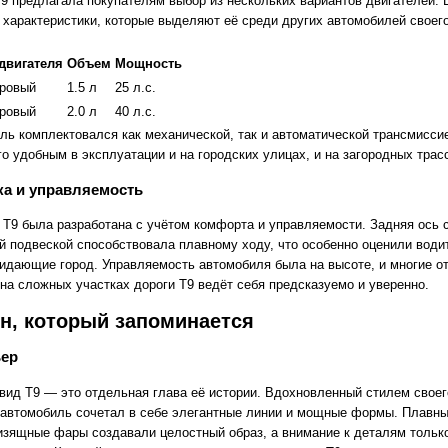
9 предлагала покупателям выбор из нескольких вариантов двигателей. 
 характеристики, которые выделяют её среди других автомобилей своег
двигателя
Объем
Мощность
дровый
1.5 л
25 л.с.
дровый
2.0 л
40 л.с.
ль комплектовался как механической, так и автоматической трансмиссие
о удобным в эксплуатации и на городских улицах, и на загородных трас
а и управляемость
 Т9 была разработана с учётом комфорта и управляемости. Задняя ось 
й подвеской способствовала плавному ходу, что особенно оценили води
кидающие город. Управляемость автомобиля была на высоте, и многие о
 на сложных участках дороги Т9 ведёт себя предсказуемо и уверенно.
н, который запоминается
ьер
вид Т9 — это отдельная глава её истории. Вдохновленный стилем своег
 автомобиль сочетал в себе элегантные линии и мощные формы. Плавны
 изящные фары создавали целостный образ, а внимание к деталям тольк