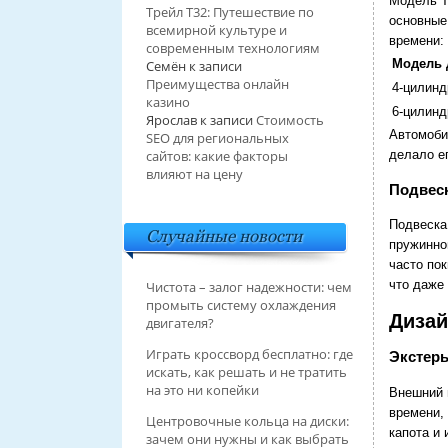
Модель Т
Трейл T32: Путешествие по
основные
всемирной культуре и
времени:
современным технологиям
Модель 
Семён
к записи
Преимущества онлайн
4-цилин
казино
6-цилин
Ярослав
к записи
Стоимость
Автомоби
SEO для региональных
делало ег
сайтов: какие факторы
влияют на цену
Подвеск
Подвеска
Случайные новости
пружинно
часто по
что даже
Чистота – залог надежности: чем
промыть систему охлаждения
Дизай
двигателя?
Играть кроссворд бесплатно: где
Экстер
искать, как решать и не тратить
на это ни копейки
Внешний 
времени,
Центровочные кольца на диски:
капота и
зачем они нужны и как выбрать