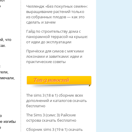
Вот
Челлендж «Без покупных семян»:
о
выращивание растений только
из собранных плодов — как это
сделать и зачем
Гайд по строительству дома с
панорамной террасой на крыше:
й, что
от идеи до эксплуатации
сах.
Причёски для симов с мягкими
локонами и завитками: идеи и
практические советы
с
тели,
тмечали,
Топ-3 новостей
The sims 3 (18 в 1) сборник всех
дополнений и каталогов скачать
бесплатно
The Sims 3 (симс 3) Райские
о
острова скачать бесплатно
е изгибы
о
Сборник sims 3 (19 в 1) скачать