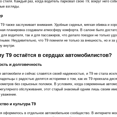
о стиля. Каждый раз, когда водитель парковал свою Т9, вокруг него соб
ые взгляды.
ер
 Т9 также заслуживает внимания. Удобные сиденья, мягкая обивка и хор
ная планировка создавали атмосферу комфорта. В салоне было достат
 для водителя, так и для пассажиров, что делало поездки не только уд
тными. Неудивительно, что Т9 помнили не только за внешность, но и за
у внутри.
у Т9 остаётся в сердцах автомобилистов?
сть и долговечность
е автомобили и сейчас славятся своей надежностью, и Т9 не стала иск
ладельцы с радостью делятся историями о том, как их Т9 проехала деся
лометров без серьезных поломок. В условиях, когда современные автом
регулярного обслуживания, этот старый знакомый одним лишь своим им
 уважение.
тво и культура T9
ня оформилось в отдельное автомобильное сообщество. В интернете мо