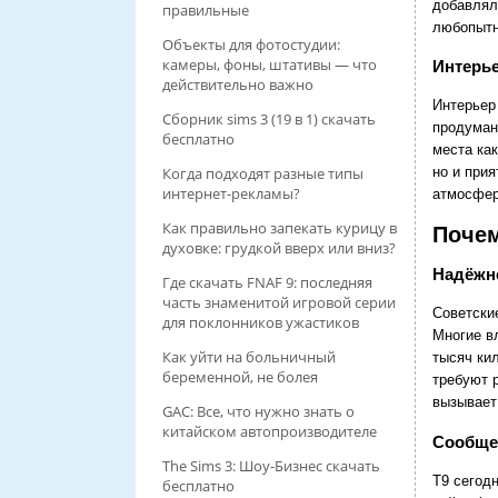
добавлял
правильные
любопытн
Объекты для фотостудии:
камеры, фоны, штативы — что
Интерь
действительно важно
Интерьер
Сборник sims 3 (19 в 1) скачать
продуман
бесплатно
места как
но и прия
Когда подходят разные типы
интернет-рекламы?
атмосфер
Как правильно запекать курицу в
Почем
духовке: грудкой вверх или вниз?
Надёжно
Где скачать FNAF 9: последняя
часть знаменитой игровой серии
Советски
для поклонников ужастиков
Многие в
Как уйти на больничный
тысяч ки
беременной, не болея
требуют 
вызывает
GAC: Все, что нужно знать о
китайском автопроизводителе
Сообщес
The Sims 3: Шоу-Бизнес скачать
Т9 сегод
бесплатно