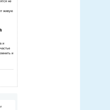
ятся не
ет живую
а
а и
счастье
помнить и
 и