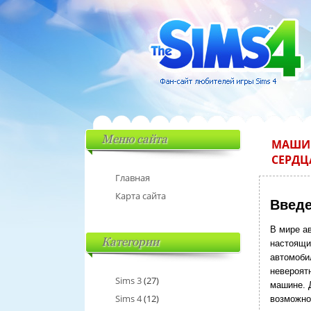
Меню сайта
МАШИН
СЕРДЦ
Главная
Карта сайта
Введе
В мире а
Категории
настоящи
автомобил
невероят
Sims 3
(27)
машине. 
Sims 4
(12)
возможно