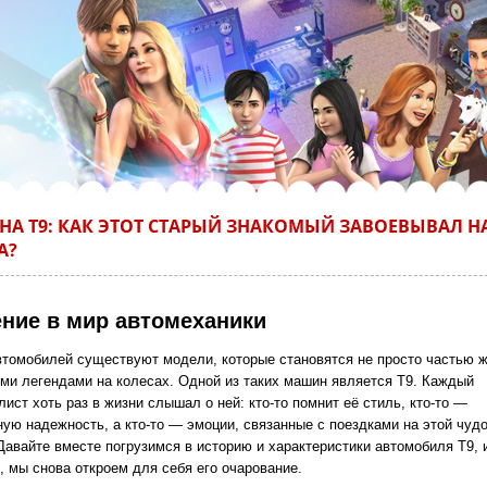
А Т9: КАК ЭТОТ СТАРЫЙ ЗНАКОМЫЙ ЗАВОЕВЫВАЛ 
А?
ние в мир автомеханики
втомобилей существуют модели, которые становятся не просто частью ж
ми легендами на колесах. Одной из таких машин является Т9. Каждый
ист хоть раз в жизни слышал о ней: кто-то помнит её стиль, кто-то —
ную надежность, а кто-то — эмоции, связанные с поездками на этой чудо
Давайте вместе погрузимся в историю и характеристики автомобиля Т9, 
, мы снова откроем для себя его очарование.