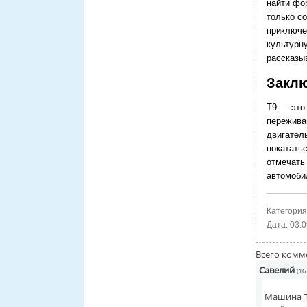
найти фо
только с
приключе
культурн
рассказы
Заклю
Т9 — это 
пережива
двигател
покататьс
отмечать
автомоби
Категория
Дата:
03.0
Всего комм
Савелий
(16
Машина Т9