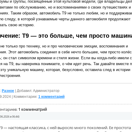
румы и группы, посвящённые этой культовой модели, где владельцы дел
оветами по обслуживанию, но и воспоминаниями о своих путешествиях и
ниях. Таким образом, автомобиль Т9 не только любим, но и поддержива
ую следу, в которой узнаваемые черты данного автомобиля продолжают
вать свою историю.
чение: Т9 — это больше, чем просто машин
не только про технику, но и про человеческие эмоции, воспоминания и
ния. Этот автомобиль соединил в себе нечто большее, чем просто колёс
ь; он стал символом времени и стиля жизни. Если вы когда-либо имели 
я на Т9, вы наверняка понимаете, о чём идет речь. Так давайте вместе 
 эту уникальную машину, которая, безусловно, оставила след в истории
лестроения.
:
Разное
| Добавил: Администратор
9.2024
| Комментарии:
1 комментарий
ентариев:
1 комменатрий
.06.2026 в 06:44)
 — настоящая классика, с ней выросло много поколений. Ее простота