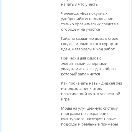
начать и что учесть
Челлендж «Без покупных
удобрений»: использование
только органических средств в
огороде и на участке
Гайд по созданию дома в стиле
средиземноморского курорта:
идеи, материалы и ход работ
Причёски для симов с
элегантными вечерними
укладками: как создать образ,
который запомнится
Как прокачать навык диджея без
использования читов:
практический путь к уверенной
игре
Моды на улучшенную систему
программ по сохранению
культурного наследия: новые
подходы и реальные примеры