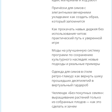
идеи, материалы и ход работ
Причёски для симов с
элегантными вечерними
укладками: как создать образ,
который запомнится
Как прокачать навык диджея без
использования читов:
практический путь к уверенной
игре
Моды на улучшенную систему
программ по сохранению
культурного наследия: новые
подходы и реальные примеры
Одежда для симов в стиле
ретро‑гламур: как вернуть шику
прошедших десятилетий в
виртуальный гардероб
Челлендж «Без покупных семян»:
выращивание растений только
из собранных плодов — как это
сделать и зачем