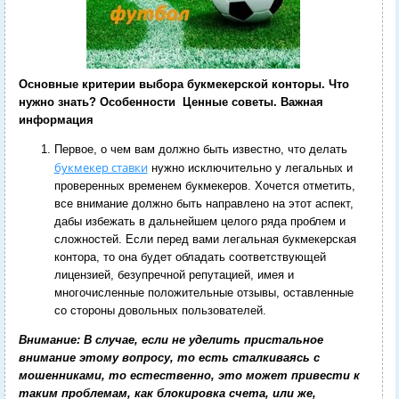
Основные критерии выбора букмекерской конторы. Что
нужно знать? Особенности Ценные советы. Важная
информация
Первое, о чем вам должно быть известно, что делать
букмекер ставки
нужно исключительно у легальных и
проверенных временем букмекеров. Хочется отметить,
все внимание должно быть направлено на этот аспект,
дабы избежать в дальнейшем целого ряда проблем и
сложностей. Если перед вами легальная букмекерская
контора, то она будет обладать соответствующей
лицензией, безупречной репутацией, имея и
многочисленные положительные отзывы, оставленные
со стороны довольных пользователей.
Внимание: В случае, если не уделить пристальное
внимание этому вопросу, то есть сталкиваясь с
мошенниками, то естественно, это может привести к
таким проблемам, как блокировка счета, или же,