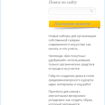
Поиск по сайту
Последние новости
Новые наборы для организации
собственной галереи
современного искусства: как
начать и что учесть
Челлендж «Без покупных
удобрений»: использование
только органических средств в
огороде и на участке
Гайд по созданию дома в стиле
средиземноморского курорта:
идеи, материалы и ход работ
Причёски для симов с
элегантными вечерними
укладками: как создать образ,
который запомнится