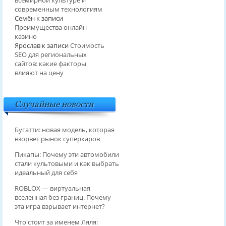
всемирной культуре и
современным технологиям
Семён
к записи
Преимущества онлайн
казино
Ярослав
к записи
Стоимость
SEO для региональных
сайтов: какие факторы
влияют на цену
Случайные новости
Бугатти: новая модель, которая
взорвет рынок суперкаров
Пикапы: Почему эти автомобили
стали культовыми и как выбрать
идеальный для себя
ROBLOX — виртуальная
вселенная без границ. Почему
эта игра взрывает интернет?
Что стоит за именем Ляля: