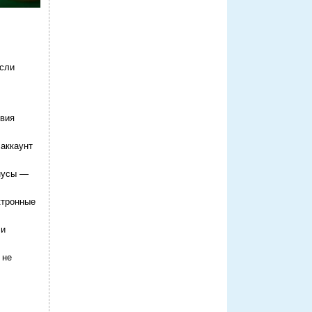
если
овия
аккаунт
онусы —
ктронные
ли
 не