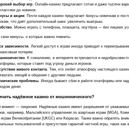
рокий выбор игр
. Онлайн-казино предлагают сотни и даже тысячи вар
 классики до новинок.
нусы и акции
. Почти каждое казино предлагает бонусы новичкам и пос
рокам, что даёт дополнительный шанс увеличить выигрыш.
обство
. Можно играть с телефона, планшета, ноутбука — без лишних ус
 свои минусы, о которых важно помнить:
ск зависимости
. Легкий доступ к играм иногда приводит к переигрывани
нансовым потерям.
шенничество
. К сожалению, в интернете встречаются и недобросовест
атформы, которые ставят под угрозу деньги игроков.
сутствие живого контакта
. Тем, кто любит атмосферу настоящего казин
 хватать эмоций и общения с другими людьми.
хнические проблемы
. Иногда бывают сбои в работе платформы или за
водом денег.
ичить надёжное казино от мошеннического?
 момент — лицензия. Надёжные казино имеют разрешения от уважаемы
ров, например, Мальтийского управления по азартным играм (MGA), Ком
 играм Великобритании (UKGC) или Кюрасао. Также важно обратить вни
альных пользователей и присутствие гарантий честной игры, таких как 