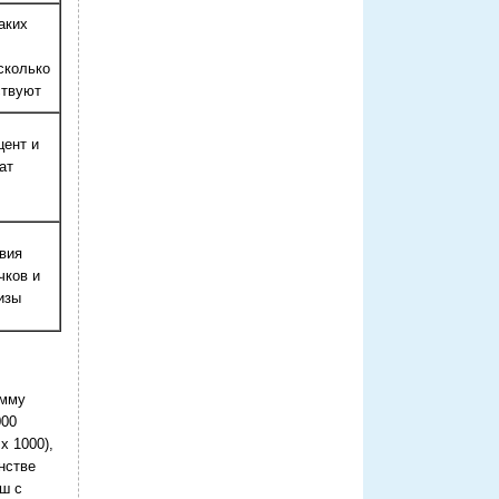
аких
сколько
ствуют
цент и
ат
вия
чков и
изы
умму
000
x 1000),
нстве
ш с