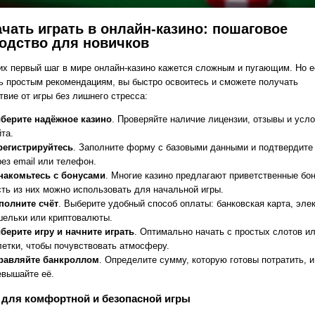
ачать играть в онлайн-казино: пошаговое
одство для новичков
их первый шаг в мире онлайн-казино кажется сложным и пугающим. Но 
ь простым рекомендациям, вы быстро освоитесь и сможете получать
твие от игры без лишнего стресса:
берите надёжное казино
. Проверяйте наличие лицензии, отзывы и усл
та.
регистрируйтесь
. Заполните форму с базовыми данными и подтвердите 
рез email или телефон.
накомьтесь с бонусами
. Многие казино предлагают приветственные б
сть из них можно использовать для начальной игры.
полните счёт
. Выберите удобный способ оплаты: банковская карта, эле
шельки или криптовалюты.
берите игру и начните играть
. Оптимально начать с простых слотов и
летки, чтобы почувствовать атмосферу.
равляйте банкроллом
. Определите сумму, которую готовы потратить, и
евышайте её.
 для комфортной и безопасной игры