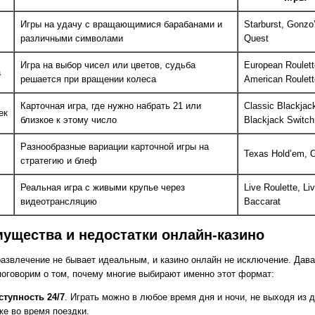
Игры на удачу с вращающимися барабанами и
Starburst, Gonzo
различными символами
Quest
Игра на выбор чисел или цветов, судьба
European Roulett
а
решается при вращении колеса
American Roulett
Карточная игра, где нужно набрать 21 или
Classic Blackjac
ек
близкое к этому число
Blackjack Switch
Разнообразные вариации карточной игры на
Texas Hold’em,
стратегию и блеф
Реальная игра с живыми крупье через
Live Roulette, Li
видеотрансляцию
Baccarat
ущества и недостатки онлайн-казино
развлечение не бывает идеальным, и казино онлайн не исключение. Дава
поговорим о том, почему многие выбирают именно этот формат:
ступность 24/7
. Играть можно в любое время дня и ночи, не выходя из 
же во время поездки.