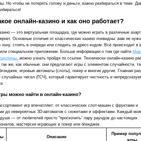
ы. Но чтобы не потерять голову и деньги, важно разбираться в теме. Да
азбираться!
акое онлайн-казино и как оно работает?
азино — это виртуальная площадка, где можно играть в различные азар
тернет. Основные отличия от классических казино очевидны: вам не нужн
 зону, стоять в очереди или следить за дресс-кодом. Всё происходит в
Мар
 или специальном приложении. Больше информации о том где найти
фриспины
, можно узнать пройдя по ссылке. Технически онлайн-казино ра
так же, как обычные: они предлагают игры с элементом случайности, та
блэкджек, игровые автоматы (слоты), покер и многие другие. Главная ра
р случайных чисел (ГСЧ), который гарантирует честность и непредсказуе
а.
гры можно найти в онлайн-казино?
ассортимент игр впечатляет: от классических слот-машин с фруктами и
ми до невероятных 3D-автоматов с сюжетами и эффектами. Каждый мож
о душе — от любителей просто “проскочить” пару раундов до настоящих
оналов, мастерски играющих в покер или блекджек.
Пример попул
ры
Описание
игры