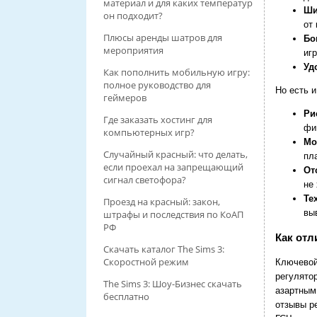
материал и для каких температур
Ши
он подходит?
от
Плюсы аренды шатров для
Бо
мероприятия
иг
Уд
Как пополнить мобильную игру:
полное руководство для
Но есть и
геймеров
Ри
Где заказать хостинг для
фи
компьютерных игр?
Мо
Случайный красный: что делать,
пл
если проехал на запрещающий
От
сигнал светофора?
не
Те
Проезд на красный: закон,
вы
штрафы и последствия по КоАП
РФ
Как отл
Скачать каталог The Sims 3:
Скоростной режим
Ключевой
регулято
The Sims 3: Шоу-Бизнес скачать
азартным
бесплатно
отзывы ре