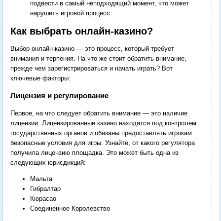
подвести в самый неподходящий момент, что может
нарушить игровой процесс.
Как выбрать онлайн-казино?
Выбор онлайн-казино — это процесс, который требует
внимания и терпения. На что же стоит обратить внимание,
прежде чем зарегистрироваться и начать играть? Вот
ключевые факторы:
Лицензия и регулирование
Первое, на что следует обратить внимание — это наличие
лицензии. Лицензированные казино находятся под контролем
государственных органов и обязаны предоставлять игрокам
безопасные условия для игры. Узнайте, от какого регулятора
получила лицензию площадка. Это может быть одна из
следующих юрисдикций:
Мальта
Гибралтар
Кюрасао
Соединенное Королевство