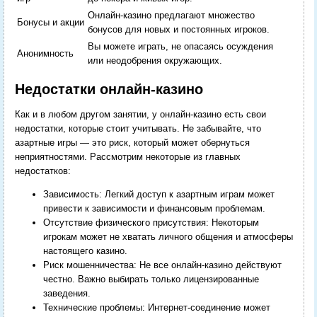
Онлайн-казино предлагают множество
Бонусы и акции
бонусов для новых и постоянных игроков.
Вы можете играть, не опасаясь осуждения
Анонимность
или неодобрения окружающих.
Недостатки онлайн-казино
Как и в любом другом занятии, у онлайн-казино есть свои
недостатки, которые стоит учитывать. Не забывайте, что
азартные игры — это риск, который может обернуться
неприятностями. Рассмотрим некоторые из главных
недостатков:
Зависимость: Легкий доступ к азартным играм может
привести к зависимости и финансовым проблемам.
Отсутствие физического присутствия: Некоторым
игрокам может не хватать личного общения и атмосферы
настоящего казино.
Риск мошенничества: Не все онлайн-казино действуют
честно. Важно выбирать только лицензированные
заведения.
Технические проблемы: Интернет-соединение может