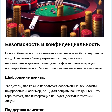
Безопасность и конфиденциальность
Вопрос безопасности в онлайн-казино не может быть упущен из
виду. Вам нужно быть уверенным в том, что ваши
персональные данные защищены, а финансовые операции
проходят безопасно. Рассмотрим ключевые аспекты этой темы:
Шифрование данных
Убедитесь, что казино использует современные технологии
шифрования (например, SSL) для защиты ваших данных. Это
гарантирует, что информация не будет доступна третьим
лицам.
Поддержка клиентов