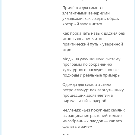
Причёски для симов с
элегантными вечерними
укладками: как создать образ,
который запомнится
Как прокачать навык диджея без
использования читов:
практический путь к уверенной
игре
Моды на улучшенную систему
программ по сохранению
культурного наследия: новые
подходы и реальные примеры
Одежда для симов в стиле
ретро‑гламур: как вернуть шику
прошедших десятилетий в
виртуальный гардероб
Челлендж «Без покупных семян»:
выращивание растений только
из собранных плодов — как это
сделать и зачем