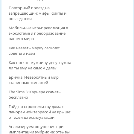
Повторный проезд на
запрещающий: мифы, факты и
последствия
Мобильные игры: революция в
экосистеме и преобразование
нашего мира
Как назвать марку ласково:
советы и идеи
Как понять мужчину-деву: нужна
ли ты ему на самом деле?
Бричка: Невероятный мир
старинных экипажей
The Sims 3: Карьера скачать
бесплатно
Гайд по строительству дома с
панорамной террасой на крыше:
от идеи до эксплуатации
Анализируем ощущения при
имплантации эмбриона: отзывы