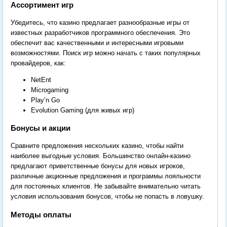
Ассортимент игр
Убедитесь, что казино предлагает разнообразные игры от
известных разработчиков программного обеспечения. Это
обеспечит вас качественными и интересными игровыми
возможностями. Поиск игр можно начать с таких популярных
провайдеров, как:
NetEnt
Microgaming
Play’n Go
Evolution Gaming (для живых игр)
Бонусы и акции
Сравните предложения нескольких казино, чтобы найти
наиболее выгодные условия. Большинство онлайн-казино
предлагают приветственные бонусы для новых игроков,
различные акционные предложения и программы лояльности
для постоянных клиентов. Не забывайте внимательно читать
условия использования бонусов, чтобы не попасть в ловушку.
Методы оплаты