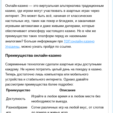
Онлайн-казино — это виртуальная альтернатива традиционным
казино, где игроки могут участвовать в азартных играх через
интернет. Это может быть всё, начиная от классических
настольных игр, таких как покер и блэкджек, и заканчивая
игровыми автоматами и даже живыми дилерами, которые
обеспечивают атмосферу настоящего казино. Но в чём же
преимущество таких платформ перед их наземными
ТОП онлайн казино
аналогами? Больше информации про
Украины
, можно узнать пройдя по ссылке.
Преимущества онлайн-казино
Современные технологии сделали азартные игры доступными
каждому. Не нужно потратить целый день на поездку в казино.
Теперь достаточно лишь компьютера или мобильного
устройства и стабильного интернета. Однако давайте
рассмотрим преимущества более подробно:
Преимущество
Описание
Играйте в любое время и в любом месте без
Доступность
необходимости выезда.
Разнообразие
Сотни различных игр на любой вкус, от слотов
игр
до покера и живых игор.