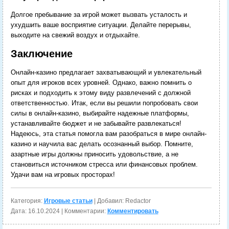
Долгое пребывание за игрой может вызвать усталость и
ухудшить ваше восприятие ситуации. Делайте перерывы,
выходите на свежий воздух и отдыхайте.
Заключение
Онлайн-казино предлагает захватывающий и увлекательный
опыт для игроков всех уровней. Однако, важно помнить о
рисках и подходить к этому виду развлечений с должной
ответственностью. Итак, если вы решили попробовать свои
силы в онлайн-казино, выбирайте надежные платформы,
устанавливайте бюджет и не забывайте развлекаться!
Надеюсь, эта статья помогла вам разобраться в мире онлайн-
казино и научила вас делать осознанный выбор. Помните,
азартные игры должны приносить удовольствие, а не
становиться источником стресса или финансовых проблем.
Удачи вам на игровых просторах!
Категория:
Игровые статьи
| Добавил: Redactor
Дата:
16.10.2024
| Комментарии:
Комментировать