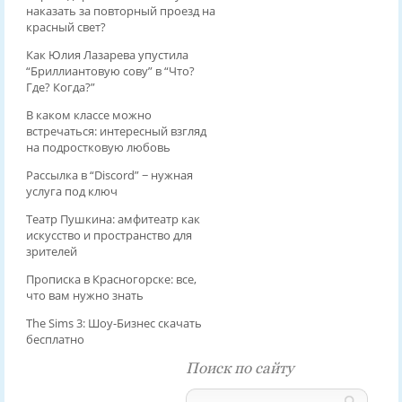
наказать за повторный проезд на
красный свет?
Как Юлия Лазарева упустила
“Бриллиантовую сову” в “Что?
Где? Когда?”
В каком классе можно
встречаться: интересный взгляд
на подростковую любовь
Рассылка в “Discord” − нужная
услуга под ключ
Театр Пушкина: амфитеатр как
искусство и пространство для
зрителей
Прописка в Красногорске: все,
что вам нужно знать
The Sims 3: Шоу-Бизнес скачать
бесплатно
Поиск по сайту