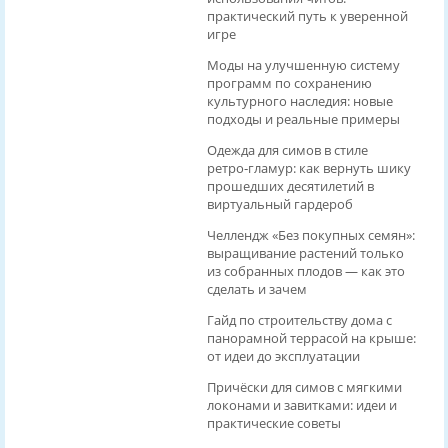
практический путь к уверенной
игре
Моды на улучшенную систему
программ по сохранению
культурного наследия: новые
подходы и реальные примеры
Одежда для симов в стиле
ретро‑гламур: как вернуть шику
прошедших десятилетий в
виртуальный гардероб
Челлендж «Без покупных семян»:
выращивание растений только
из собранных плодов — как это
сделать и зачем
Гайд по строительству дома с
панорамной террасой на крыше:
от идеи до эксплуатации
Причёски для симов с мягкими
локонами и завитками: идеи и
практические советы