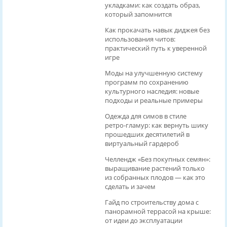
укладками: как создать образ,
который запомнится
Как прокачать навык диджея без
использования читов:
практический путь к уверенной
игре
Моды на улучшенную систему
программ по сохранению
культурного наследия: новые
подходы и реальные примеры
Одежда для симов в стиле
ретро‑гламур: как вернуть шику
прошедших десятилетий в
виртуальный гардероб
Челлендж «Без покупных семян»:
выращивание растений только
из собранных плодов — как это
сделать и зачем
Гайд по строительству дома с
панорамной террасой на крыше:
от идеи до эксплуатации