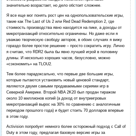
значительно возрастает, но дело обстоит сложнее.
Я все еще мог понять рост цен на однопользовательские игры,
такие как The Last of Us 2 или Red Dead Redemption 2, где
стоимость производства явно находится на пике, а доходы от
микротранзакций относительно ограничены. Но даже если я
уважаю творческую свободу авторов, в обоих случаях я вижу
гораздо более простое решение – просто сократить игру. Лично
я считаю, что RDR2 была бы явно лучшей игрой в половину
длины. И несколько хороших часов, безусловно, можно
«сэкономить» на TLOU2.
Тем более парадоксально, что первые две большие игры,
которые пытаются установить новый ценовой стандарт,
являются двумя самыми продаваемыми сериями игр в
Северной Америке. Второй NBA 2K20 был продан тиражом
около 10 миллионов копий (а доход от внутриигровых
микротранзакций вырос на 30% по сравнению с аналогичным
периодом прошлого года) и будет стоить 70 долларов впервые
в этом году.
Activision попробует немного более осторожный подход с Call of
Duty в этом году, предлагая базовую версию игры за