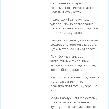
собственной галереи
современного искусства: как
начать и что учесть
Челлендж «Без покупных
удобрений»: использование
только органических средств в
огороде и на участке
Гайд по созданию дома в стиле
средиземноморского курорта:
идеи, материалы и ход работ
Причёски для симов с
элегантными вечерними
укладками: как создать образ,
который запомнится
Как прокачать навык диджея без
использования читов:
практический путь к уверенной
игре
Моды на улучшенную систему
программ по сохранению
культурного наследия: новые