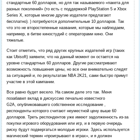
стандартные 60 долларов, но для так называемого «пакета для
разных поколений» (то есть с поддержкой PlayStation 5 и Xbox
Series X, которые многие другие издатели предлагают
бесплатно). ) потребуются дополнительные 10 долларов. Так
что это не второстепенные названия, которые мы наблюдаем,
например, в битве киностудий с операторами кино. Они
тяжелые.
Стоит отметить, что ряд других крупных издателей игр (таких
как Ubisoft) заявили, что на данный момент он остается на
уровне стандартных 60 долларов. Другие рассматривают
возможность повышения цены, но все они внимательно следят
за ситуацией и, по результатам NBA 2K21, сами быстро примут
участие в этой кампании.
Все равно будет весело. На самом деле это так. Меня
позабавил вклад в дискуссию печально известного
G2A, опубликовавшего собственное исследование ,
респонденты которого считают неуместной цену выше 60
долларов. Треть респондентов уже имеют задолженность из-за
покупки игрового оборудования или игр, и в первую очередь
риску будут подвергаться молодые игроки. Здесь используется
магический термин «проигрывают в играх», и я должен