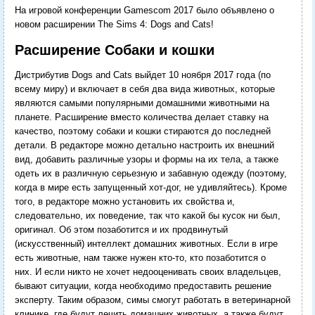
На игровой конференции Gamescom 2017 было объявлено о
новом расширении The Sims 4: Dogs and Cats!
Расширение Собаки и кошки
Дистрибутив Dogs and Cats выйдет 10 ноября 2017 года (по
всему миру) и включает в себя два вида животных, которые
являются самыми популярными домашними животными на
планете. Расширение вместо количества делает ставку на
качество, поэтому собаки и кошки стираются до последней
детали. В редакторе можно детально настроить их внешний
вид, добавить различные узоры и формы на их тела, а также
одеть их в различную серьезную и забавную одежду (поэтому,
когда в мире есть запущенный хот-дог, не удивляйтесь). Кроме
того, в редакторе можно установить их свойства и,
следовательно, их поведение, так что какой бы кусок ни был,
оригинал. Об этом позаботится и их продвинутый
(искусственный) интеллект домашних животных. Если в игре
есть животные, нам также нужен кто-то, кто позаботится о
них. И если никто не хочет недооценивать своих владельцев,
бывают ситуации, когда необходимо предоставить решение
эксперту. Таким образом, симы смогут работать в ветеринарной
клинике, где будут лечить домашних животных, а также будут