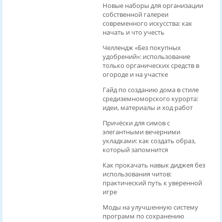
Новые наборы для организации
собственной галереи
современного искусства: как
начать и что учесть
Челлендж «Без покупных
удобрений»: использование
только органических средств в
огороде и на участке
Гайд по созданию дома в стиле
средиземноморского курорта:
идеи, материалы и ход работ
Причёски для симов с
элегантными вечерними
укладками: как создать образ,
который запомнится
Как прокачать навык диджея без
использования читов:
практический путь к уверенной
игре
Моды на улучшенную систему
программ по сохранению