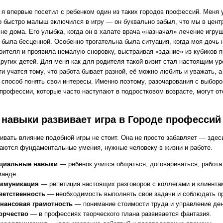
я впервые посетил с ребенком один из таких городов профессий. Меня 
о быстро малыш включился в игру — он буквально забыл, что мы в цент
 не дома. Его улыбка, когда он в халате врача «назначал» лечение игру
, была бесценной. Особенно трогательна была ситуация, когда моя дочь
роителя и проявила немалую сноровку, выстраивая «здание» из кубиков п
ругих детей. Для меня как для родителя такой визит стал настоящим ур
и учатся тому, что работа бывает разной, её можно любить и уважать, а
 способ понять свои интересы. Именно поэтому, разочарования с выбор
профессии, которые часто наступают в подростковом возрасте, могут от
 навыки развивает игра в Городе профессий
ивать влияние подобной игры не стоит. Она не просто забавляет — здес
аются фундаментальные умения, нужные человеку в жизни и работе.
циальные навыки
— ребёнок учится общаться, договариваться, работа
манде.
ммуникация
— репетиция настоящих разговоров с коллегами и клиента
ветственность
— необходимость выполнять свои задачи и соблюдать п
нансовая грамотность
— понимание стоимости труда и управление ден
орчество
— в профессиях творческого плана развивается фантазия.