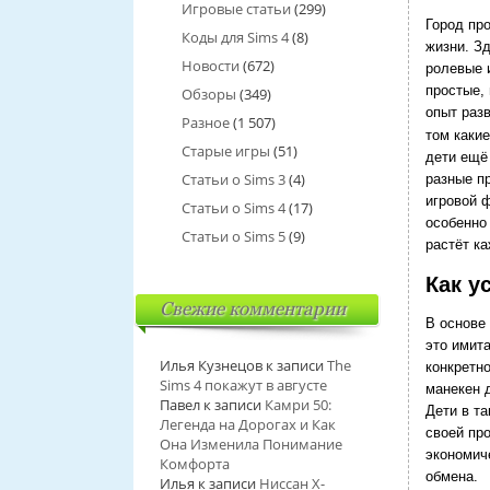
Игровые статьи
(299)
Город пр
Коды для Sims 4
(8)
жизни. З
Новости
(672)
ролевые 
простые,
Обзоры
(349)
опыт раз
Разное
(1 507)
том каки
Старые игры
(51)
дети ещё 
Статьи о Sims 3
(4)
разные п
игровой 
Статьи о Sims 4
(17)
особенно
Статьи о Sims 5
(9)
растёт ка
Как у
Свежие комментарии
В основе
это имит
Илья Кузнецов
к записи
The
конкретн
Sims 4 покажут в августе
манекен д
Павел
к записи
Камри 50:
Дети в т
Легенда на Дорогах и Как
своей про
Она Изменила Понимание
экономич
Комфорта
обмена.
Илья
к записи
Ниссан Х-