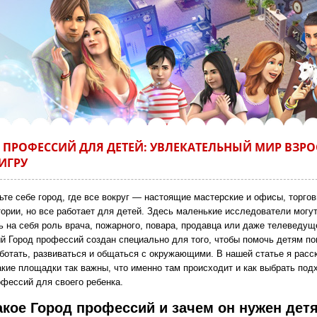
 ПРОФЕССИЙ ДЛЯ ДЕТЕЙ: УВЛЕКАТЕЛЬНЫЙ МИР ВЗР
 ИГРУ
ьте себе город, где все вокруг — настоящие мастерские и офисы, торгов
тории, но все работает для детей. Здесь маленькие исследователи могу
ь на себя роль врача, пожарного, повара, продавца или даже телеведущ
й Город профессий создан специально для того, чтобы помочь детям пон
аботать, развиваться и общаться с окружающими. В нашей статье я расс
акие площадки так важны, что именно там происходит и как выбрать по
офессий для своего ребенка.
акое Город профессий и зачем он нужен дет