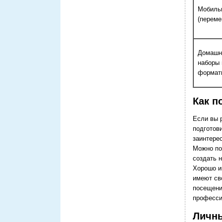
Мобиль
(перем
Домашн
наборы 
формат
Как п
Если вы 
подготов
заинтерес
Можно по
создать 
Хорошо и
имеют св
посещени
професси
Личны