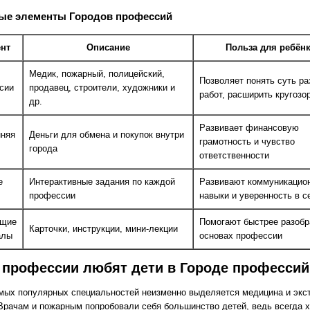
ые элементы Городов профессий
нт
Описание
Польза для ребён
Медик, пожарный, полицейский,
Позволяет понять суть р
сии
продавец, строители, художники и
работ, расширить кругозо
др.
Развивает финансовую
нняя
Деньги для обмена и покупок внутри
грамотность и чувство
города
ответственности
е
Интерактивные задания по каждой
Развивают коммуникацио
профессии
навыки и уверенность в с
щие
Помогают быстрее разобр
Карточки, инструкции, мини-лекции
алы
основах профессии
 профессии любят дети в Городе профессий
мых популярных специальностей неизменно выделяется медицина и экс
Врачам и пожарным попробовали себя большинство детей, ведь всегда 