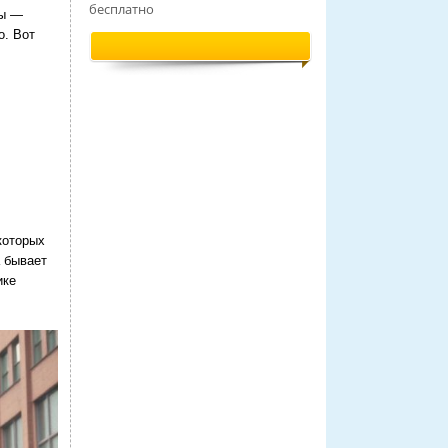
бесплатно
ны —
о. Вот
которых
а бывает
ике