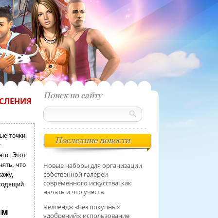
Поиск по сайту
ОСЛЕНИЯ
ые точки
Последние новости
т
его. Этот
ять, что
Новые наборы для организации
собственной галереи
кажу,
современного искусства: как
дходящий
начать и что учесть
Челлендж «Без покупных
ям
удобрений»: использование