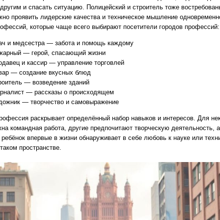
 другим и спасать ситуацию. Полицейский и строитель тоже востребова
жно проявить лидерские качества и техническое мышление одновременн
рофессий, которые чаще всего выбирают посетители городов профессий:
ач и медсестра — забота и помощь каждому
жарный — герой, спасающий жизни
одавец и кассир — управление торговлей
вар — создание вкусных блюд
роитель — возведение зданий
рналист — рассказы о происходящем
дожник — творчество и самовыражение
рофессия раскрывает определённый набор навыков и интересов. Для не
жна командная работа, другие предпочитают творческую деятельность, 
о ребёнок впервые в жизни обнаруживает в себе любовь к науке или техн
 таком пространстве.