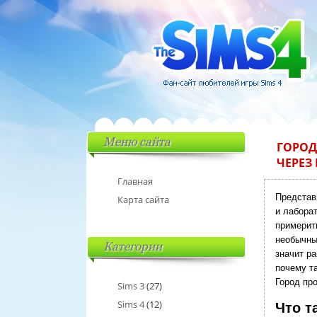
Меню сайта
ГОРОД
ЧЕРЕЗ
Главная
Представ
Карта сайта
и лабора
примерит
необычны
Категории
значит р
почему т
Город пр
Sims 3
(27)
Sims 4
(12)
Что т