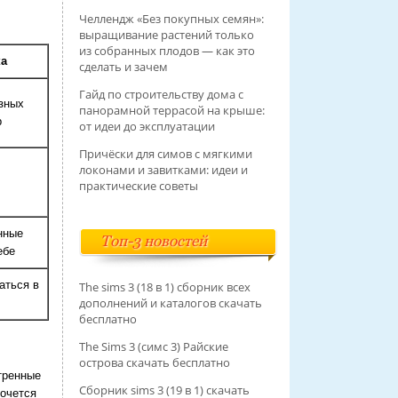
Челлендж «Без покупных семян»:
выращивание растений только
из собранных плодов — как это
ка
сделать и зачем
Гайд по строительству дома с
азных
панорамной террасой на крыше:
р
от идеи до эксплуатации
Причёски для симов с мягкими
локонами и завитками: идеи и
практические советы
нные
Топ-3 новостей
ебе
аться в
The sims 3 (18 в 1) сборник всех
дополнений и каталогов скачать
бесплатно
The Sims 3 (симс 3) Райские
острова скачать бесплатно
тренные
Сборник sims 3 (19 в 1) скачать
хочется