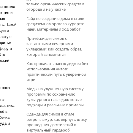
только органических средств в
ая школа
огороде и на участке
нятия и
Гайд по созданию дома в стиле
мая
средиземноморского курорта:
ть. Такой
идеи, материалы и ход работ
ции о
частую
Причёски для симов с
ерить»
элегантными вечерними
укладками: как создать образ,
феру в
который запомнится
Это
ессий
Как прокачать навык диджея без
использования читов:
практический путь к уверенной
игре
 точка —
Моды на улучшенную систему
программ по сохранению
я
культурного наследия: новые
н»,
подходы и реальные примеры
ластика.
её в
Одежда для симов в стиле
бёнка
ретро‑гламур: как вернуть шику
уда и
прошедших десятилетий в
виртуальный гардероб