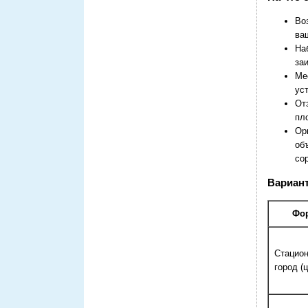
Во
ва
На
за
Ме
ус
От
пл
Ор
об
со
Вариан
Фо
Стацио
город (