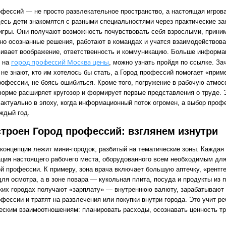
офессий — не просто развлекательное пространство, а настоящая игров
десь дети знакомятся с разными специальностями через практические за
игры. Они получают возможность почувствовать себя взрослыми, прини
 но осознанные решения, работают в командах и учатся взаимодействова
вивает воображение, ответственность и коммуникацию. Больше информа
город профессий Москва цены
е на
, можно узнать пройдя по ссылке. За
не знают, кто им хотелось бы стать, а Город профессий помогает «прим
рофессии, не боясь ошибиться. Кроме того, погружение в рабочую атмос
форме расширяет кругозор и формирует первые представления о труде. 
 актуально в эпоху, когда информационный поток огромен, а выбор проф
ждый год.
строен Город профессий: взглянем изнутри
 концепции лежит мини-городок, разбитый на тематические зоны. Каждая
ация настоящего рабочего места, оборудованного всем необходимым дл
ой профессии. К примеру, зона врача включает большую аптечку, «рентге
ля осмотра, а в зоне повара — кукольная плита, посуда и продукты из п
аких городах получают «зарплату» — внутреннюю валюту, зарабатывают 
фессии и тратят на развлечения или покупки внутри города. Это учит ре
еским взаимоотношениям: планировать расходы, осознавать ценность тр