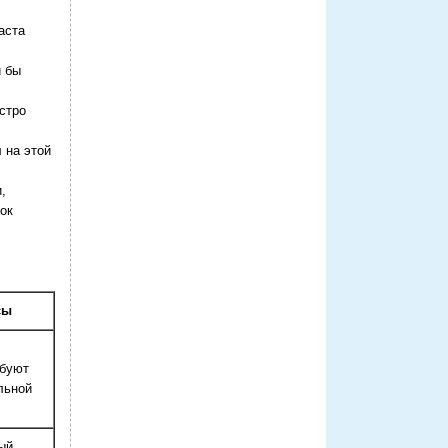
аста
и бы
стро
 на этой
,
ок
сы
ебуют
льной
ый