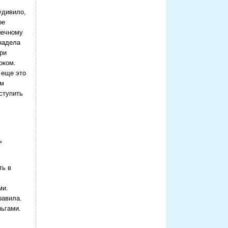
удивило,
ре
шечному
 надела
ри
оком.
 еще это
ом
ступить
ь
ть в
ми.
равила.
ьгами.