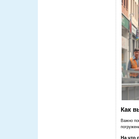
Как в
Важно по
погружен
На что 