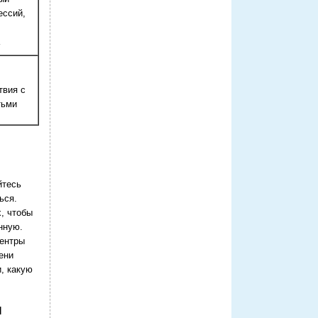
ессий,
твия с
тьми
йтесь
ься.
, чтобы
нную.
центры
ени
, какую
м