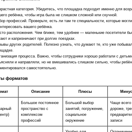
зрастная категория. Убедитесь, что площадка подходит именно для возр
шего ребёнка, чтобы игра была не слишком сложной или скучной.
бор профессий. Проверьте, есть ли там те специальности, которые могл
интересовать вашего ребёнка.
сто расположения. Чем ближе, тем удобнее — маленькие посетители бы
тают и капризничают при долгих поездках.
зывы других родителей. Полезно узнать, что думают те, кто уже побывал
ощадке.
ганизация процесса. Важно, чтобы сотрудники хорошо работали с детьми
ъясняли и направляли, но не вмешивались слишком сильно, чтобы ребён
риентировался самостоятельно.
ты форматов
рмат
Описание
Плюсы
Мину
Большое постоянное
Большой выбор
Чаще всего
нарный
пространство с
занятий, погружение,
дороже, тр
центр)
комплексом
социальное
предварите
профессий
окружение
записи
Удобно для
Ограниченн