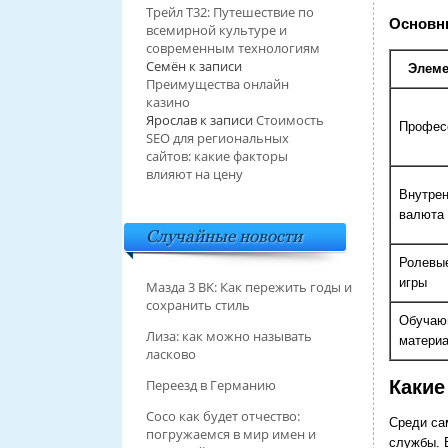
Трейл T32: Путешествие по
Основн
всемирной культуре и
современным технологиям
Семён
к записи
Элеме
Преимущества онлайн
казино
Ярослав
к записи
Стоимость
Профес
SEO для региональных
сайтов: какие факторы
влияют на цену
Внутре
валюта
Случайные новости
Ролевы
игры
Мазда 3 BK: Как пережить годы и
сохранить стиль
Обучаю
Лиза: как можно называть
матери
ласково
Какие
Переезд в Германию
Сосо как будет отчество:
Среди са
погружаемся в мир имен и
службы. 