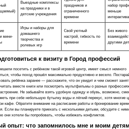
Выездные комплексы
ный
праздников и
набор проф
на праздники и в
ещаемый)
ограниченного
меньше
детские учреждения
времени
интерактива
Игры и наборы для
ие
Свой уютный
Без живого
домашнего
и мини-
настрой, гибкость по
взаимодейс
творчества и
ы
времени
другими де
ролевых игр
одготовиться к визиту в Город профессий
решили посетить с ребёнком такой игровой центр, имеет смысл немного
иться, чтобы поход прошёл максимально продуктивно и весело. Постара
овать ребёнка заранее — расскажите, что он увидит и чем сможет занят
читать вместе книги или посмотреть мультфильмы о разных профессиях
настроение. Не забывайте взять удобную одежду и обувь, возможно, сме
меть при себе небольшую бутылку воды и лёгкий перекус, хотя многие 
ои кафе. Обратите внимание на расписание работы и бронирование врем
я. Если вы планируете приехать с несколькими детьми, обсудите с ними
ю они хотели бы попробовать, чтобы избежать конфликтов.
й опыт: что запомнилось мне и моим детя