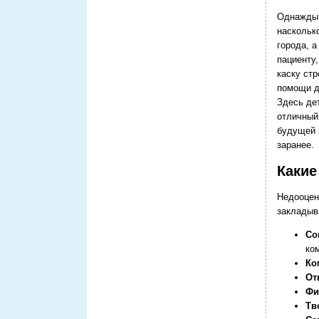
Однажды 
наскольк
города, а
пациенту
каску ст
помощи д
Здесь дет
отличный
будущей 
заранее.
Какие
Недооцен
закладыв
Со
ко
Ко
От
Фи
Тв