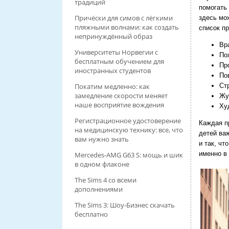
традиций
помогать
Причёски для симов с лёгкими
здесь мо
пляжными волнами: как создать
список п
непринуждённый образ
Вр
Университеты Норвегии с
По
бесплатным обучением для
Пр
иностранных студентов
По
Покатим медленно: как
Ст
замедление скорости меняет
Жу
наше восприятие вождения
Ху
Регистрационное удостоверение
Каждая п
на медицинскую технику: все, что
детей ва
вам нужно знать
и так, чт
именно в
Mercedes-AMG G63 S: мощь и шик
в одном флаконе
The Sims 4 со всеми
дополнениями
The Sims 3: Шоу-Бизнес скачать
бесплатно