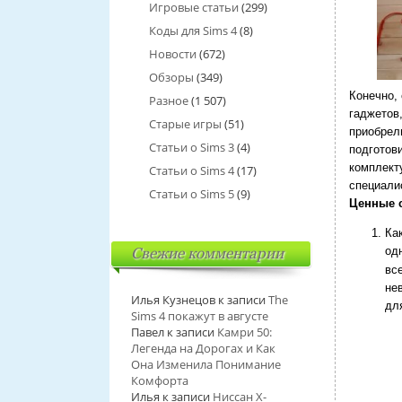
Игровые статьи
(299)
Коды для Sims 4
(8)
Новости
(672)
Обзоры
(349)
Конечно,
Разное
(1 507)
гаджетов,
Старые игры
(51)
приобрел
Статьи о Sims 3
(4)
подготови
комплект
Статьи о Sims 4
(17)
специали
Статьи о Sims 5
(9)
Ценные 
Ка
од
Свежие комментарии
вс
не
Илья Кузнецов
к записи
The
дл
Sims 4 покажут в августе
Павел
к записи
Камри 50:
Легенда на Дорогах и Как
Она Изменила Понимание
Комфорта
Илья
к записи
Ниссан Х-