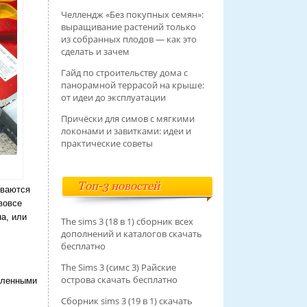
Челлендж «Без покупных семян»:
выращивание растений только
из собранных плодов — как это
сделать и зачем
Гайд по строительству дома с
панорамной террасой на крыше:
от идеи до эксплуатации
Причёски для симов с мягкими
локонами и завитками: идеи и
практические советы
Топ-3 новостей
иваются
вовсе
а, или
The sims 3 (18 в 1) сборник всех
дополнений и каталогов скачать
бесплатно
The Sims 3 (симс 3) Райские
острова скачать бесплатно
исленными
Сборник sims 3 (19 в 1) скачать