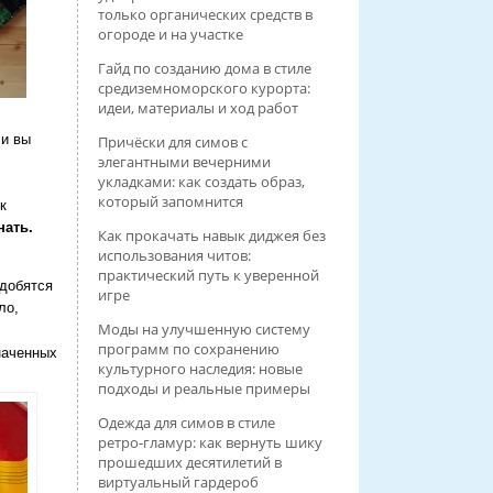
только органических средств в
огороде и на участке
Гайд по созданию дома в стиле
средиземноморского курорта:
идеи, материалы и ход работ
ли вы
Причёски для симов с
элегантными вечерними
укладками: как создать образ,
который запомнится
к
нать.
Как прокачать навык диджея без
использования читов:
практический путь к уверенной
адобятся
игре
ло,
Моды на улучшенную систему
программ по сохранению
наченных
культурного наследия: новые
подходы и реальные примеры
Одежда для симов в стиле
ретро‑гламур: как вернуть шику
прошедших десятилетий в
виртуальный гардероб