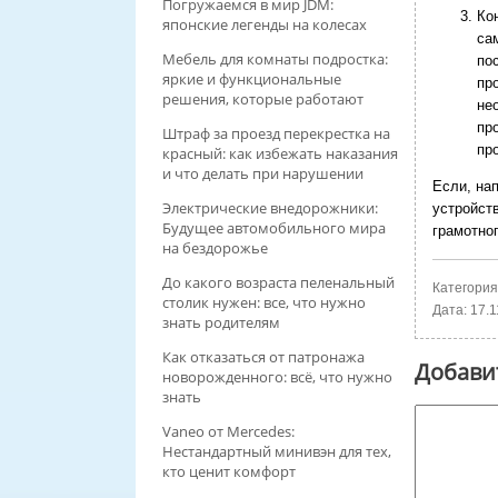
Погружаемся в мир JDM:
Ко
японские легенды на колесах
са
Мебель для комнаты подростка:
по
яркие и функциональные
пр
решения, которые работают
не
пр
Штраф за проезд перекрестка на
пр
красный: как избежать наказания
и что делать при нарушении
Если, на
Электрические внедорожники:
устройст
Будущее автомобильного мира
грамотно
на бездорожье
До какого возраста пеленальный
Категория
столик нужен: все, что нужно
Дата:
17.1
знать родителям
Как отказаться от патронажа
Добави
новорожденного: всё, что нужно
знать
Vaneo от Mercedes:
Нестандартный минивэн для тех,
кто ценит комфорт