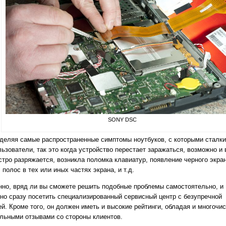
SONY DSC
деляя самые распространенные симптомы ноутбуков, с которыми сталк
льзователи, так это когда устройство перестает заражаться, возможно и 
стро разряжается, возникла поломка клавиатур, появление черного экран
 полос в тех или иных частях экрана, и т.д.
нно, вряд ли вы сможете решить подобные проблемы самостоятельно, и
но сразу посетить специализированный сервисный центр с безупречной
ей. Кроме того, он должен иметь и высокие рейтинги, обладая и многоч
льными отзывами со стороны клиентов.