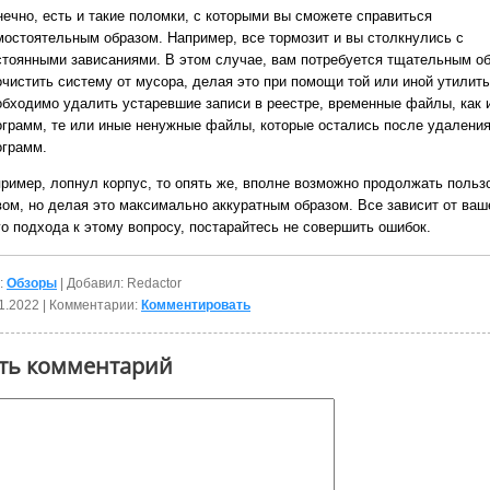
нечно, есть и такие поломки, с которыми вы сможете справиться
мостоятельным образом. Например, все тормозит и вы столкнулись с
стоянными зависаниями. В этом случае, вам потребуется тщательным о
очистить систему от мусора, делая это при помощи той или иной утилит
обходимо удалить устаревшие записи в реестре, временные файлы, как 
ограмм, те или иные ненужные файлы, которые остались после удалени
ограмм.
пример, лопнул корпус, то опять же, вполне возможно продолжать польз
вом, но делая это максимально аккуратным образом. Все зависит от ваш
го подхода к этому вопросу, постарайтесь не совершить ошибок.
:
Обзоры
| Добавил: Redactor
1.2022
| Комментарии:
Комментировать
ть комментарий