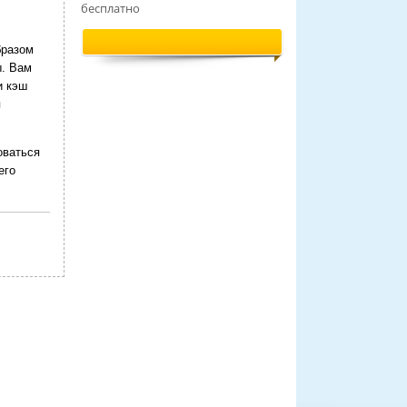
бесплатно
бразом
ы. Вам
и кэш
я
оваться
его