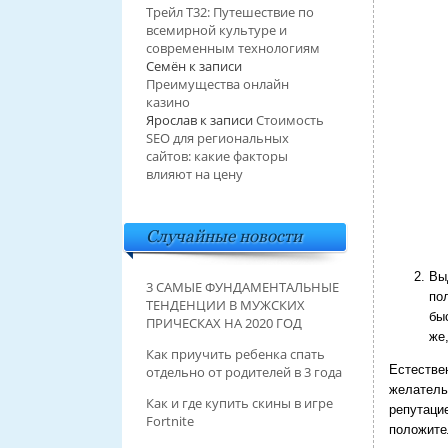
Трейл T32: Путешествие по
всемирной культуре и
современным технологиям
Семён
к записи
Преимущества онлайн
казино
Ярослав
к записи
Стоимость
SEO для региональных
сайтов: какие факторы
влияют на цену
Случайные новости
Вы
3 САМЫЕ ФУНДАМЕНТАЛЬНЫЕ
по
ТЕНДЕНЦИИ В МУЖСКИХ
бы
ПРИЧЕСКАХ НА 2020 ГОД
же,
Как приучить ребенка спать
Естестве
отдельно от родителей в 3 года
желатель
Как и где купить скины в игре
репутаци
Fortnite
положите