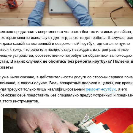
 сложно представить современного человека без тех или иных девайсов,
 которые многие используют для игр, а кто-то для работы. В случае, ес
и даже самый качественный и современный ноутбук, однозначно нужно
ться к тому, что рано или поздно станут выходить из строя различные
ующие устройства, соответственно потребуется обратиться за помощью 
стам.
В каких случаях не обойтись без ремонта ноутбука? Полезно з
советы
к уже было сказано, в действительности услуги со стороны сервиса пон
нозначно, в любом случае. Ведь аппаратные поломки в целом, как прави
ремонт ноутбук
егда требуют только лишь квалифицированный
, а его
возможно себе представить без специально предусмотренных и предназ
я этого инструментов.