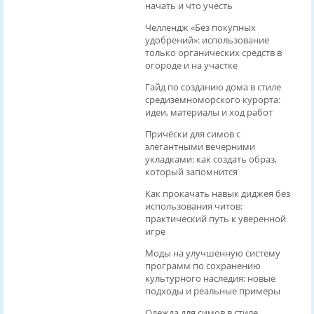
начать и что учесть
Челлендж «Без покупных
удобрений»: использование
только органических средств в
огороде и на участке
Гайд по созданию дома в стиле
средиземноморского курорта:
идеи, материалы и ход работ
Причёски для симов с
элегантными вечерними
укладками: как создать образ,
который запомнится
Как прокачать навык диджея без
использования читов:
практический путь к уверенной
игре
Моды на улучшенную систему
программ по сохранению
культурного наследия: новые
подходы и реальные примеры
Одежда для симов в стиле