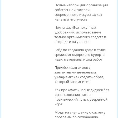
Новые наборы для организации
собственной галереи
современного искусства: как
начать и что учесть
Челлендж «Без покупных
удобрений»: использование
только органических средств в
огороде и на участке
Гайд по созданию дома в стиле
средиземноморского курорта:
идеи, материалы и ход работ
Причёски для симов с
элегантными вечерними
укладками: как создать образ,
который запомнится
Как прокачать навык диджея без
использования читов:
практический путь к уверенной
игре
Моды на улучшенную систему
программ по сохранению