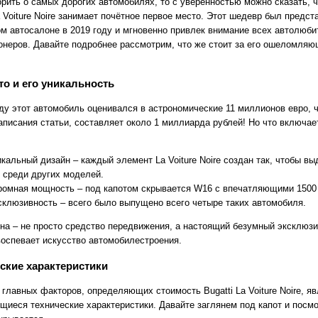
орить о самых дорогих автомобилях, то с уверенностью можно сказать, ч
a Voiture Noire занимает почётное первое место. Этот шедевр был предст
м автосалоне в 2019 году и мгновенно привлек внимание всех автолюби
онеров. Давайте подробнее рассмотрим, что же стоит за его ошеломля
то и его уникальность
ду этот автомобиль оценивался в астрономические 11 миллионов евро, ч
аписания статьи, составляет около 1 миллиарда рублей! Но что включае
икальный дизайн – каждый элемент La Voiture Noire создан так, чтобы в
о среди других моделей.
ромная мощность – под капотом скрывается W16 с впечатляющими 1500 
склюзивность – всего было выпущено всего четыре таких автомобиля.
на – не просто средство передвижения, а настоящий безумный эксклюзи
воспевает искусство автомобилестроения.
ские характеристики
главных факторов, определяющих стоимость Bugatti La Voiture Noire, я
щиеся технические характеристики. Давайте заглянем под капот и посм