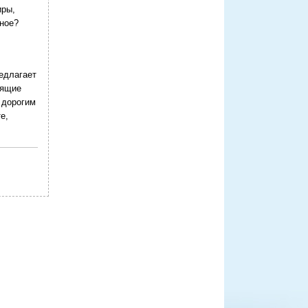
иры,
чное?
едлагает
оящие
 дорогим
е,