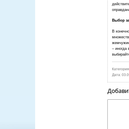
действит
оправдан
Выбор з
В конечн
множеств
жемчужин
– иногда
выбирайте
Категория
Дата:
03.0
Добави