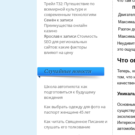
что там с
Трейл T32: Путешествие по
П
всемирной культуре и
современным технологиям
Двигател
Семён
к записи
Максима
Преимущества онлайн
Разгон д
казино
Ярослав
к записи
Стоимость
Максима
SEO для региональных
Неудивите
сайтов: какие факторы
это ощущ
влияют на цену
Что о
Случайные новости
Теперь, 
том, что
качествен
Школа автопилота: как
подготовиться к будущему
Уникаль
вождения
Основным
Как выбрать одежду для фото на
существу
паспорт женщине 45 лет
эксклюзи
Как читать Священное Писание и
Интересн
слушать его толкование
автомоби