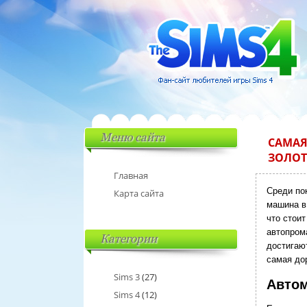
Меню сайта
САМАЯ
ЗОЛОТ
Главная
Среди по
Карта сайта
машина в 
что стои
автопром
Категории
достигают
самая дор
Sims 3
(27)
Автом
Sims 4
(12)