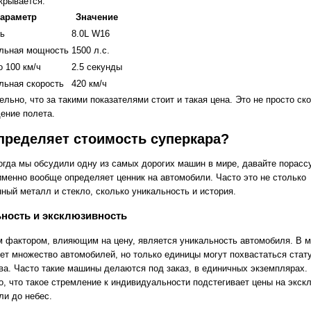
крывается.
араметр
Значение
ь
8.0L W16
льная мощность
1500 л.с.
о 100 км/ч
2.5 секунды
льная скорость
420 км/ч
льно, что за такими показателями стоит и такая цена. Это не просто ск
ение полета.
пределяет стоимость суперкара?
когда мы обсудили одну из самых дорогих машин в мире, давайте порас
 именно вообще определяет ценник на автомобили. Часто это не столько
ный металл и стекло, сколько уникальность и история.
ность и эксклюзивность
 фактором, влияющим на цену, является уникальность автомобиля. В 
ет множество автомобилей, но только единицы могут похвастаться стат
ва. Часто такие машины делаются под заказ, в единичных экземплярах.
о, что такое стремление к индивидуальности подстегивает цены на экс
ли до небес.