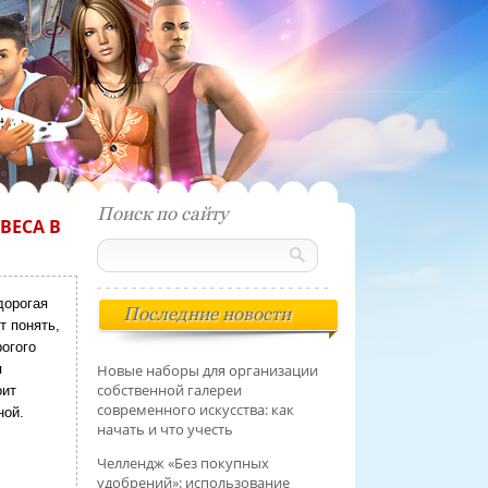
Поиск по сайту
ВЕСА В
дорогая
Последние новости
т понять,
рогого
я
Новые наборы для организации
собственной галереи
оит
современного искусства: как
ной.
начать и что учесть
Челлендж «Без покупных
удобрений»: использование