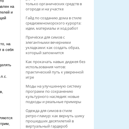
то
только органических средств в
авлен на
огороде и на участке
телей и
Гайд по созданию дома в стиле
ющей
средиземноморского курорта:
идеи, материалы и ход работ
Причёски для симов с
элегантными вечерними
то, на
укладками: как создать образ,
т в себя
который запомнится
Как прокачать навык диджея без
ыделять
использования читов:
практический путь к уверенной
л.с.
игре
Моды на улучшенную систему
программ по сохранению
в,
культурного наследия: новые
подходы и реальные примеры
Одежда для симов в стиле
ретро‑гламур: как вернуть шику
вляются
прошедших десятилетий в
отрим,
виртуальный гардероб