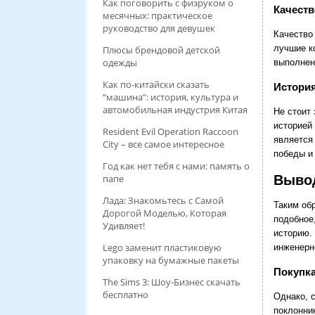
Как поговорить с физруком о
Качеств
месячных: практическое
руководство для девушек
Качество
лучшие к
Плюсы брендовой детской
одежды
выполнен 
Как по-китайски сказать
История
“машина”: история, культура и
автомобильная индустрия Китая
Не стоит
историей
Resident Evil Operation Raccoon
является 
City – все самое интересное
победы и 
Год как нет тебя с нами: память о
Вывод
папе
Лада: Знакомьтесь с Самой
Таким обр
Дорогой Моделью, Которая
подобное,
Удивляет!
историю.
Lego заменит пластиковую
инженерн
упаковку на бумажные пакеты
Покупка
The Sims 3: Шоу-Бизнес скачать
бесплатно
Однако, 
поклонни