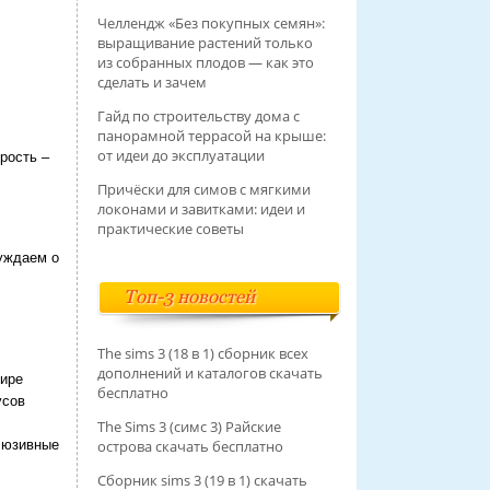
Челлендж «Без покупных семян»:
выращивание растений только
из собранных плодов — как это
сделать и зачем
Гайд по строительству дома с
панорамной террасой на крыше:
от идеи до эксплуатации
орость –
Причёски для симов с мягкими
локонами и завитками: идеи и
практические советы
суждаем о
Топ-3 новостей
The sims 3 (18 в 1) сборник всех
дополнений и каталогов скачать
мире
бесплатно
усов
The Sims 3 (симс 3) Райские
клюзивные
острова скачать бесплатно
Сборник sims 3 (19 в 1) скачать