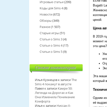
Если гов
Игровые статьи
(299)
Bugatti L
Коды для Sims 4
(8)
Женевско
Новости
(672)
коллекци
ценой.
Обзоры
(349)
Разное
(1 507)
Цена ав
Старые игры
(51)
В 2019 го
Статьи о Sims 3
(4)
момент н
Статьи о Sims 4
(17)
эта цена?
Статьи о Sims 5
(9)
Ун
ег
Ог
Свежие комментарии
Эк
Эта маши
Илья Кузнецов
к записи
The
который 
Sims 4 покажут в августе
Павел
к записи
Камри 50:
Техниче
Легенда на Дорогах и Как
Она Изменила Понимание
Одним из 
Комфорта
её выдаю
Илья
к записи
Ниссан Х-