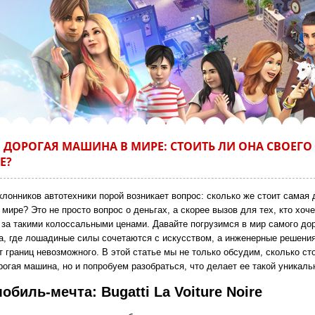
 ДОРОГАЯ МАШИНА В МИРЕ: СТОИТЬ ЛИ ОНА СВОЕГО 
Е?
клонников автотехники порой возникает вопрос: сколько же стоит самая 
мире? Это не просто вопрос о деньгах, а скорее вызов для тех, кто хоче
т за такими колоссальными ценами. Давайте погрузимся в мир самого до
а, где лошадиные силы сочетаются с искусством, а инженерные решени
 границ невозможного. В этой статье мы не только обсудим, сколько ст
огая машина, но и попробуем разобраться, что делает ее такой уникаль
обиль-мечта: Bugatti La Voiture Noire