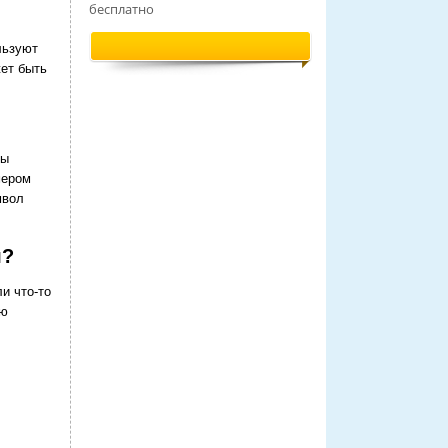
бесплатно
льзуют
жет быть
ны
мером
мвол
я?
ли что-то
ую