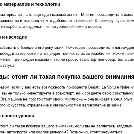
о материалов и технологии
 материалов – это еще один важный аспект. Многие производители испо
омпоненты и технологии, что добавляет стоимости. К примеру, кузов мо
из карбона, а отделка – из натуральной кожи и дерева.
 и наследие
 забывать о бренде и его репутации. Некоторые производители награжде
 побед в автоспорте – это придает ценность их автомобилям. Ярким при
Ferrari, где каждая машина – это не просто транспортное средство, а си
статуса.
ы: стоит ли такая покупка вашего внимани
азом, если у вас есть возможность приобрести Bugatti La Voiture Noire и
 вы не только инвестируете в транспорт, но и создаете свою собственн
 Эта машина не просто стоит своих миллионы – она вбирает в себя опыт
ого искусства, стремление к уникальности и великолепие дизайна.
 нового уровня
стоит ли такая покупка вашего внимания, если вы не являетесь заядлым
ком автоспорта или коллекционером? Возможно, стоит задуматься: