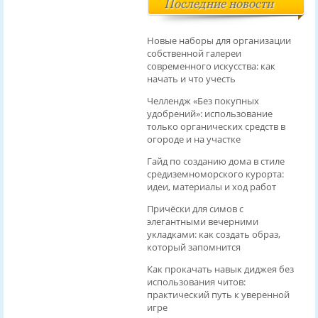
Последние новости
Новые наборы для организации
собственной галереи
современного искусства: как
начать и что учесть
Челлендж «Без покупных
удобрений»: использование
только органических средств в
огороде и на участке
Гайд по созданию дома в стиле
средиземноморского курорта:
идеи, материалы и ход работ
Причёски для симов с
элегантными вечерними
укладками: как создать образ,
который запомнится
Как прокачать навык диджея без
использования читов:
практический путь к уверенной
игре