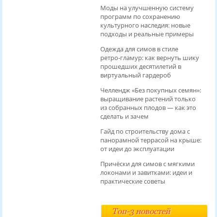
Моды на улучшенную систему
программ по сохранению
культурного наследия: новые
подходы и реальные примеры
Одежда для симов в стиле
ретро‑гламур: как вернуть шику
прошедших десятилетий в
виртуальный гардероб
Челлендж «Без покупных семян»:
выращивание растений только
из собранных плодов — как это
сделать и зачем
Гайд по строительству дома с
панорамной террасой на крыше:
от идеи до эксплуатации
Причёски для симов с мягкими
локонами и завитками: идеи и
практические советы
Топ-3 новостей