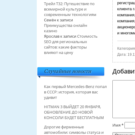
регистра
Трейл T32: Путешествие по
всемирной культуре и
клиента 
современным технологиям
компания
Семён
к записи
компания
Преимущества онлайн
акционер
казино
и многом
Ярослав
к записи
Стоимость
SEO для региональных
сайтов: какие факторы
Категория
влияют на цену
Дата:
19.1
Добави
Случайные новости
Как первый Mercedes-Benz попал
в СССР: история, которая вас
удивит
HITMAN 3 ВЫЙДЕТ 20 ЯНВАРЯ,
ОБНОВЛЕНИЕ ДО НОВОЙ
КОНСОЛИ БУДЕТ БЕСПЛАТНЫМ
Имя
*
Дорогие фирменные
автомобили: символы статуса и