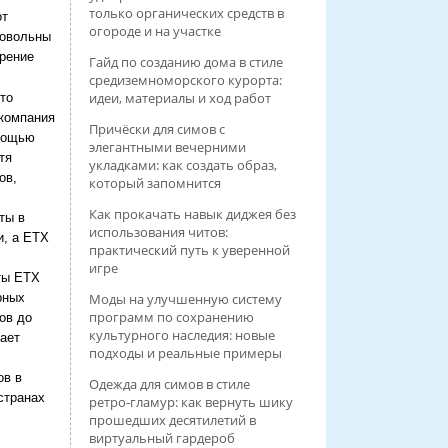
только органических средств в
от
огороде и на участке
довольны
ирение
Гайд по созданию дома в стиле
средиземноморского курорта:
идеи, материалы и ход работ
то
компания
Причёски для симов с
омощью
элегантными вечерними
тя
укладками: как создать образ,
ов,
который запомнится
Как прокачать навык диджея без
ты в
использования читов:
и, а ETX
практический путь к уверенной
игре
ты ETX
рных
Моды на улучшенную систему
программ по сохранению
ов до
культурного наследия: новые
гает
подходы и реальные примеры
ов в
Одежда для симов в стиле
странах
ретро‑гламур: как вернуть шику
прошедших десятилетий в
виртуальный гардероб