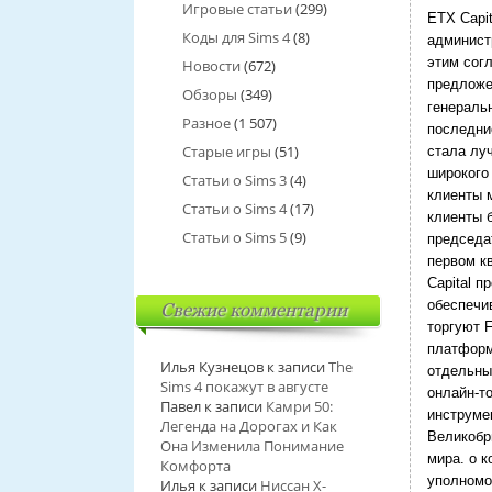
Игровые статьи
(299)
ETX Capit
Коды для Sims 4
(8)
админист
этим сог
Новости
(672)
предложе
Обзоры
(349)
генераль
Разное
(1 507)
последни
Старые игры
(51)
стала лу
широкого
Статьи о Sims 3
(4)
клиенты 
Статьи о Sims 4
(17)
клиенты б
Статьи о Sims 5
(9)
председа
первом к
Capital п
обеспечи
Свежие комментарии
торгуют 
платформ
Илья Кузнецов
к записи
The
отдельны
Sims 4 покажут в августе
онлайн-т
Павел
к записи
Камри 50:
инструме
Легенда на Дорогах и Как
Великобр
Она Изменила Понимание
мира.
о к
Комфорта
уполномо
Илья
к записи
Ниссан Х-