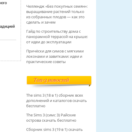
ного
Челлендж «Без покупных семян»:
выращивание растений только
из собранных плодов — как это
сделать и зачем
радицией
Гайд по строительству дома с
панорамной террасой на крыше:
от идеи до эксплуатации
Причёски для симов с мягкими
локонами и завитками: идеи и
практические советы
Топ-3 новостей
The sims 3 (18 в 1) сборник всех
дополнений и каталогов скачать
бесплатно
The Sims 3 (симс 3) Райские
острова скачать бесплатно
Сборник sims 3 (19 в 1) скачать