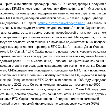
al, британский
онлайн-
провайдер Forex CFD и спред-трейдинг, получил 
раторов KPMG список клиентов Альпари (Великобритания).
«Мы очень 
лашением, поскольку оно поддерживает наши основные стратегии: расш
ний MT4 и международной клиентской базы»,
– сказал Эндрю Эдвардс,
https://digacoin.ru/otzyvy-alpari/
ный директор ETX Capital.
.
«Мы знаем, ч
е месяцы были трудным временем для клиентов Альпари. Однако наша 
чшим кандидатом для удовлетворения потребностей этих клиентов с п
 спектра платформ и многоязычных возможностей. Мы надеемся, что, хо
могут отслеживать свои финансы с помощью административных процесс
удут помощь в легком переходе к ETX Capital “,
– сказал Джон Уилсон,
тель ETX Capital.
” ETX Capital пока что показал очень хорошие результа
вартале, несмотря на все трудности, которые привели к падению Альпар
родолжит расти
“. .
ETX Capital (ETX) – глобальная британская компания,
вающая онлайн-торговлю для международного розничного рынка. Клиен
Forex, CFD-контрактами и спредами с помощью как MT4, так и проприета
 различных типов с большими преимуществами от FX, индексов и товар
х акций.
Предшественник ETX Capital был основан в 1965 году и предла
орговлю с 2002 года. Сегодня компания предлагает торговлю до 6000
нтов на 20 национальных и международных рынках. У нее 150 сотрудник
итании, и, помимо прочего, у компании есть офисы в нескольких других 
омпании
ETX Capital, базирующаяся в Лондоне, является компанией,
ченной и регулируемой Управлением по финансовым услугам (FSA) –