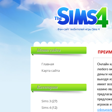
Меню сайта
ПРЕИМ
Главная
Онлайн к
любого ме
Карта сайта
деньги на
выходя из
имеет во
Категории
казино яв
предлага
предложе
Sims 3
(27)
игроков 
Sims 4
(12)
официал