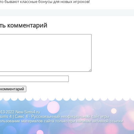
то бывают классные бонусы для новых игроков!
ть комментарий
013-2022 New-Sims4.ru
 sims 4 | Симс 4 - Русскоязычный неофициальный сайт игры
ользование материалов сайта только при наличие активной ссылки.