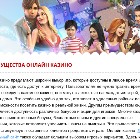
УЩЕСТВА ОНЛАЙН КАЗИНО
азино предлагают широкий выбор игр, которые доступны в любое время и
ста, где есть доступ к интернету. Пользователям не нужно тратить врем
 поездку в наземное казино, они могут с легкостью наслаждаться игрой,
 дома. Это особенно удобно для тех, кто живет в удаленных районах ил
зможности посетить казино в реальной жизни.
Другим преимуществом он
ляется доступность различных бонусов и акций для игроков. Многие каз
ют приветственные бонусы, бесплатные спины и другие специальные
ния, которые позволяют увеличить шансы на выигрыш. Это привлекает 
и стимулирует постоянных клиентов продолжать играть. Онлайн казино
ьный сайт
также обладает большим выбором игровых вариантов. Здесь 