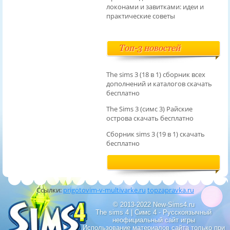
локонами и завитками: идеи и
практические советы
Топ-3 новостей
The sims 3 (18 в 1) сборник всех
дополнений и каталогов скачать
бесплатно
The Sims 3 (симс 3) Райские
острова скачать бесплатно
Сборник sims 3 (19 в 1) скачать
бесплатно
Ссылки:
prigotovim-v-multivarke.ru
topzapravka.ru
© 2013-2022 New-Sims4.ru
The sims 4 | Симс 4 - Русскоязычный
неофициальный сайт игры
Использование материалов сайта только при