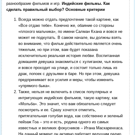
разнообразие фильмов и игр.
Индийские фильмы. Как
сделать правильный выбор? Основные критерии
Всегда можно отдать предпочтение такой картине, как
«Все отдаю тебе». Конечно же, обаяние со стороны
«плохого мальчика», по имени Салман Кхана и вовсе не
может не подкупать. В самом начале, вы должны взять
во внимание, что фильм действительно является очень
тяжелым, но при этом, вам будет показана
исключительно реальная история любви. Воспитанная
домашняя девушка знакомиться с хулиганом, чья жизнь
и вовсе проходит на улице, и состоит только лишь из
драк, попоек с друзьями в баре. Но при этом, девушка
предпринимает все усилия и меры, чтобы изменить
«упрямого быка».
Также, нельзя не включить в список популярных и
интригующих индийских фильмов, такую картину, как
«Мольба». Это значит, что вам обязательно следует
посмотреть и ее. Сразу хочется отметить,
притягательная голубая вода, как собственно и зеленый
пейзаж Гоа – это и есть, родина одного из самых
известных и великих фокусников – Итана Маскаренхаса.
На данный момент он активно работает ведущим радио