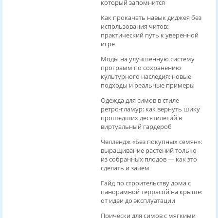
который запомнится
Как прокачать навык диджея без
использования читов:
практический путь к уверенной
игре
Моды на улучшенную систему
программ по сохранению
культурного наследия: новые
подходы и реальные примеры
Одежда для симов в стиле
ретро‑гламур: как вернуть шику
прошедших десятилетий в
виртуальный гардероб
Челлендж «Без покупных семян»:
выращивание растений только
из собранных плодов — как это
сделать и зачем
Гайд по строительству дома с
панорамной террасой на крыше:
от идеи до эксплуатации
Причёски для симов с мягкими