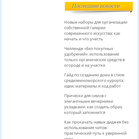
Последние новости
Новые наборы для организации
собственной галереи
современного искусства: как
начать и что учесть
Челлендж «Без покупных
удобрений»: использование
только органических средств в
огороде и на участке
Гайд по созданию дома в стиле
средиземноморского курорта:
идеи, материалы и ход работ
Причёски для симов с
элегантными вечерними
укладками: как создать образ,
который запомнится
Как прокачать навык диджея без
использования читов:
практический путь к уверенной
игре