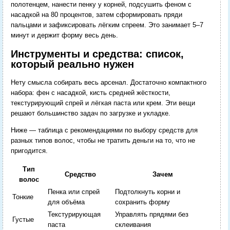
полотенцем, нанести пенку у корней, подсушить феном с
насадкой на 80 процентов, затем сформировать пряди
пальцами и зафиксировать лёгким спреем. Это занимает 5–7
минут и держит форму весь день.
Инструменты и средства: список,
который реально нужен
Нету смысла собирать весь арсенал. Достаточно компактного
набора: фен с насадкой, кисть средней жёсткости,
текстурирующий спрей и лёгкая паста или крем. Эти вещи
решают большинство задач по загрузке и укладке.
Ниже — таблица с рекомендациями по выбору средств для
разных типов волос, чтобы не тратить деньги на то, что не
пригодится.
Тип
Средство
Зачем
волос
Пенка или спрей
Подтолкнуть корни и
Тонкие
для объёма
сохранить форму
Текстурирующая
Управлять прядями без
Густые
паста
склеивания