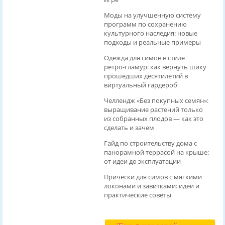
Моды на улучшенную систему
программ по сохранению
культурного наследия: новые
подходы и реальные примеры
Одежда для симов в стиле
ретро‑гламур: как вернуть шику
прошедших десятилетий в
виртуальный гардероб
Челлендж «Без покупных семян»:
выращивание растений только
из собранных плодов — как это
сделать и зачем
Гайд по строительству дома с
панорамной террасой на крыше:
от идеи до эксплуатации
Причёски для симов с мягкими
локонами и завитками: идеи и
практические советы