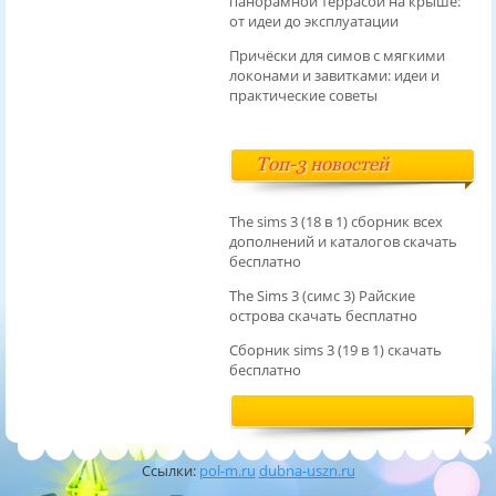
панорамной террасой на крыше:
от идеи до эксплуатации
Причёски для симов с мягкими
локонами и завитками: идеи и
практические советы
Топ-3 новостей
The sims 3 (18 в 1) сборник всех
дополнений и каталогов скачать
бесплатно
The Sims 3 (симс 3) Райские
острова скачать бесплатно
Сборник sims 3 (19 в 1) скачать
бесплатно
Ссылки:
pol-m.ru
dubna-uszn.ru