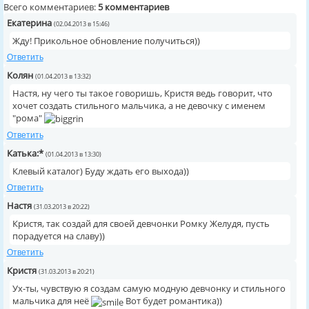
Всего комментариев:
5 комментариев
Екатерина
(02.04.2013 в 15:46)
Жду! Прикольное обновление получиться))
Ответить
Колян
(01.04.2013 в 13:32)
Настя, ну чего ты такое говоришь, Кристя ведь говорит, что
хочет создать стильного мальчика, а не девочку с именем
"рома"
Ответить
Катька:*
(01.04.2013 в 13:30)
Клевый каталог) Буду ждать его выхода))
Ответить
Настя
(31.03.2013 в 20:22)
Кристя, так создай для своей девчонки Ромку Желудя, пусть
порадуется на славу))
Ответить
Кристя
(31.03.2013 в 20:21)
Ух-ты, чувствую я создам самую модную девчонку и стильного
мальчика для неё
Вот будет романтика))