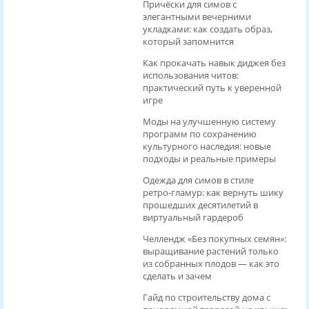
Причёски для симов с
элегантными вечерними
укладками: как создать образ,
который запомнится
Как прокачать навык диджея без
использования читов:
практический путь к уверенной
игре
Моды на улучшенную систему
программ по сохранению
культурного наследия: новые
подходы и реальные примеры
Одежда для симов в стиле
ретро‑гламур: как вернуть шику
прошедших десятилетий в
виртуальный гардероб
Челлендж «Без покупных семян»:
выращивание растений только
из собранных плодов — как это
сделать и зачем
Гайд по строительству дома с