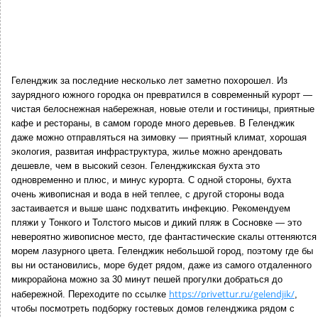
Геленджик за последние несколько лет заметно похорошел. Из
заурядного южного городка он превратился в современный курорт —
чистая белоснежная набережная, новые отели и гостиницы, приятные
кафе и рестораны, в самом городе много деревьев. В Геленджик
даже можно отправляться на зимовку — приятный климат, хорошая
экология, развитая инфраструктура, жилье можно арендовать
дешевле, чем в высокий сезон. Геленджикская бухта это
одновременно и плюс, и минус курорта. С одной стороны, бухта
очень живописная и вода в ней теплее, с другой стороны вода
застаивается и выше шанс подхватить инфекцию. Рекомендуем
пляжи у Тонкого и Толстого мысов и дикий пляж в Сосновке — это
невероятно живописное место, где фантастические скалы оттеняются
морем лазурного цвета. Геленджик небольшой город, поэтому где бы
вы ни остановились, море будет рядом, даже из самого отдаленного
микрорайона можно за 30 минут пешей прогулки добраться до
https://privettur.ru/gelendjik/
набережной. Переходите по ссылке
,
чтобы посмотреть подборку гостевых домов геленджика рядом с