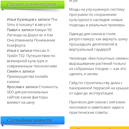
игре
Свежие комментарии
Моды на улучшенную систему
программ по сохранению
Илья Кузнецов
к записи
The
культурного наследия: новые
Sims 4 покажут в августе
подходы и реальные примеры
Павел
к записи
Камри 50:
Одежда для симов в стиле
Легенда на Дорогах и Как
ретро‑гламур: как вернуть шику
Она Изменила Понимание
прошедших десятилетий в
Комфорта
виртуальный гардероб
Илья
к записи
Ниссан Х-
Трейл T32: Путешествие по
Челлендж «Без покупных семян»:
всемирной культуре и
выращивание растений только
современным технологиям
из собранных плодов — как это
Семён
к записи
сделать и зачем
Преимущества онлайн
казино
Гайд по строительству дома с
Ярослав
к записи
Стоимость
панорамной террасой на крыше
SEO для региональных
от идеи до эксплуатации
сайтов: какие факторы
Причёски для симов с мягкими
влияют на цену
локонами и завитками: идеи и
практические советы
Случайные новости