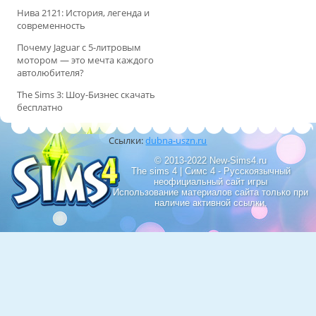
Нива 2121: История, легенда и
современность
Почему Jaguar с 5-литровым
мотором — это мечта каждого
автолюбителя?
The Sims 3: Шоу-Бизнес скачать
бесплатно
Ссылки:
dubna-uszn.ru
© 2013-2022 New-Sims4.ru
The sims 4 | Симс 4 - Русскоязычный
неофициальный сайт игры
Использование материалов сайта только при
наличие активной ссылки.