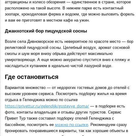
аттракционы и колесо обозрения — единственное в стране, которое
расположено на такой высоте. В нижнем парке есть контактный
зоопарк, крокодиловая ферма и водоем, где можно выловить форель
и вам ее приготовят в местном кафе на ужин.
Джанхотский бор пицундской сосны
Возле села Дивноморское есть невероятное по красоте место — бор
реликтовой пицундской сосны. Целебный воздух, аромат сосновой
смолы и шум моря внизу обрыва действуют максимально
умиротворяюще. А еще можно аккуратно спустится вниз к пляжу и
насладиться купанием в идеально чистой лазурной воде.
Где остановиться
Вариантов множество — от недорогих гостевых домов до отелей с
высоким уровнем сервиса. Посмотреть подборку жилья на время
отдыха в Геленджика можно по ссылке
https://privettur.ru/gelendjik/gostevye_doma/
— в подборке есть
фото, контакты владельцев и отзывы других туристов. Сервис
Привет Тур также составил подборку отелей Геленджика с
можно по ссылке
бассейном, посмотреть ее
. Рекомендуем сразу
бронировать понравившиеся варианты, так как хорошие объекты в