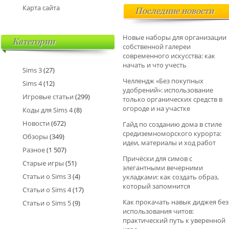
Карта сайта
Последние новости
Новые наборы для организации
Категории
собственной галереи
современного искусства: как
начать и что учесть
Sims 3
(27)
Челлендж «Без покупных
Sims 4
(12)
удобрений»: использование
Игровые статьи
(299)
только органических средств в
огороде и на участке
Коды для Sims 4
(8)
Новости
(672)
Гайд по созданию дома в стиле
средиземноморского курорта:
Обзоры
(349)
идеи, материалы и ход работ
Разное
(1 507)
Причёски для симов с
Старые игры
(51)
элегантными вечерними
Статьи о Sims 3
(4)
укладками: как создать образ,
который запомнится
Статьи о Sims 4
(17)
Как прокачать навык диджея без
Статьи о Sims 5
(9)
использования читов:
практический путь к уверенной