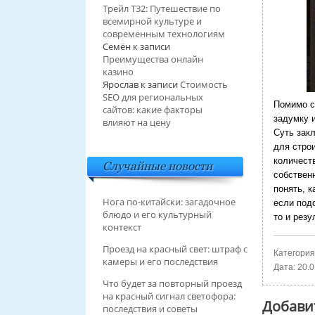
Трейл T32: Путешествие по
всемирной культуре и
современным технологиям
Семён
к записи
Преимущества онлайн
казино
Ярослав
к записи
Стоимость
SEO для региональных
Помимо с
сайтов: какие факторы
задумку 
влияют на цену
Суть зак
для стро
количест
Случайные новости
собствен
понять, к
Нога по-китайски: загадочное
если под
блюдо и его культурный
то и резу
контекст
Проезд на красный свет: штраф с
Категория
камеры и его последствия
Дата:
20.0
Что будет за повторный проезд
на красный сигнал светофора:
Добави
последствия и советы