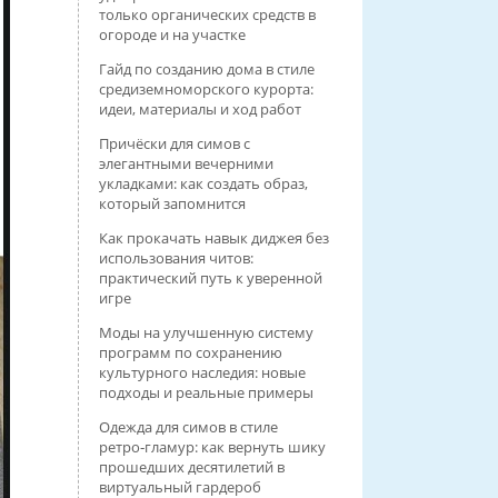
только органических средств в
огороде и на участке
Гайд по созданию дома в стиле
средиземноморского курорта:
идеи, материалы и ход работ
Причёски для симов с
элегантными вечерними
укладками: как создать образ,
который запомнится
Как прокачать навык диджея без
использования читов:
практический путь к уверенной
игре
Моды на улучшенную систему
программ по сохранению
культурного наследия: новые
подходы и реальные примеры
Одежда для симов в стиле
ретро‑гламур: как вернуть шику
прошедших десятилетий в
виртуальный гардероб