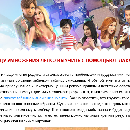
ЦУ УМНОЖЕНИЯ ЛЕГКО ВЫУЧИТЬ С ПОМОЩЬЮ ПЛАК
 и чаще многие родители сталкиваются с проблемами и трудностями, ко
 изучать со своим ребенком таблицу умножения. Чтобы облегчить этот п
мо прислушаться к некоторым ценным рекомендациям и нехитрым совет
позволят и помогут достичь желаемого результата, в максимально сжаты
плакат таблица умножения купить
те
.
Важно отметить, что изучать таб
я можно постепенным образом. Суть заключается в том, что в день мож
инания по одному столбику. В тот момент, когда собственно и будет вы
 на то или иное число, то естественно можно начинать крепить результ
мощью специальных карточек.