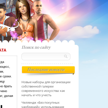
Поиск по сайту
АТА
гда
роцесс,
Последние новости
ам,
е сроки.
лицу
Новые наборы для организации
собственной галереи
но брать
современного искусства: как
учено
начать и что учесть
ат, делая
Челлендж «Без покупных
удобрений»: использование