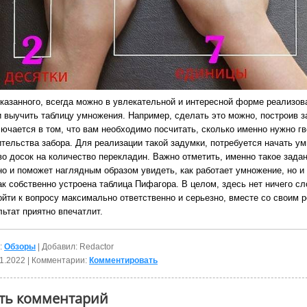
казанного, всегда можно в увлекательной и интересной форме реализов
и выучить таблицу умножения. Например, сделать это можно, построив з
лючается в том, что вам необходимо посчитать, сколько именно нужно г
ительства забора. Для реализации такой задумки, потребуется начать у
во досок на количество перекладин.
Важно отметить, именно такое зада
но и поможет наглядным образом увидеть, как работает умножение, но и 
ак собственно устроена таблица Пифагора. В целом, здесь нет ничего сл
ойти к вопросу максимально ответственно и серьезно, вместе со своим 
льтат приятно впечатлит.
:
Обзоры
| Добавил: Redactor
1.2022
| Комментарии:
Комментировать
ть комментарий