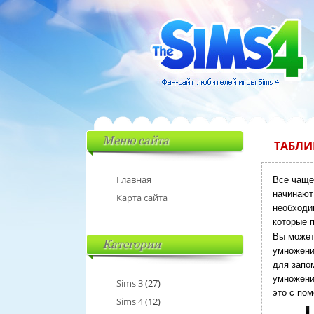
Меню сайта
ТАБЛИ
Главная
Все чаще
начинают
Карта сайта
необходи
которые 
Вы може
Категории
умножени
для запом
умножение
Sims 3
(27)
это с по
Sims 4
(12)