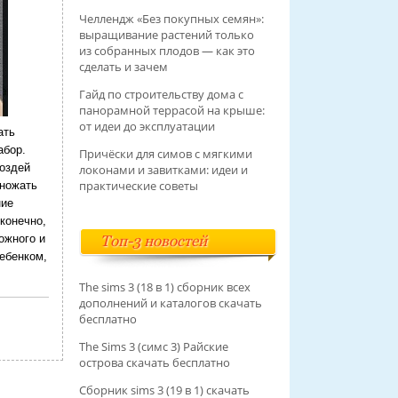
Челлендж «Без покупных семян»:
выращивание растений только
из собранных плодов — как это
сделать и зачем
Гайд по строительству дома с
панорамной террасой на крыше:
от идеи до эксплуатации
ать
абор.
Причёски для симов с мягкими
воздей
локонами и завитками: идеи и
практические советы
множать
ние
конечно,
ожного и
Топ-3 новостей
ребенком,
The sims 3 (18 в 1) сборник всех
дополнений и каталогов скачать
бесплатно
The Sims 3 (симс 3) Райские
острова скачать бесплатно
Сборник sims 3 (19 в 1) скачать