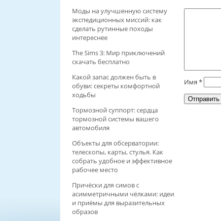
Моды на улучшенную систему
экспедиционных миссий: как
сделать рутинные походы
интереснее
The Sims 3: Мир приключений
скачать бесплатно
Какой запас должен быть в
Имя
*
обуви: секреты комфортной
ходьбы
Тормозной суппорт: сердца
тормозной системы вашего
автомобиля
Объекты для обсерватории:
телескопы, карты, стулья. Как
собрать удобное и эффективное
рабочее место
Причёски для симов с
асимметричными чёлками: идеи
и приёмы для выразительных
образов