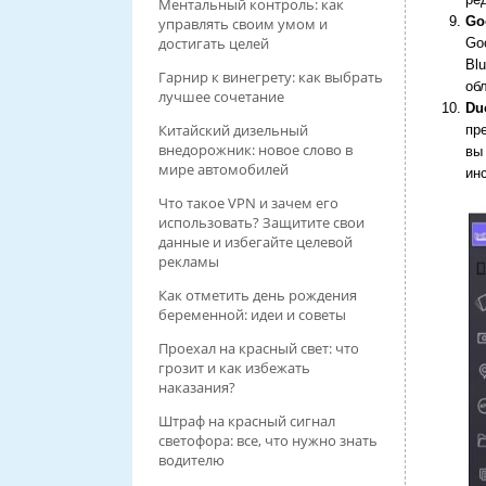
Ментальный контроль: как
Go
управлять своим умом и
достигать целей
Go
Bl
Гарнир к винегрету: как выбрать
об
лучшее сочетание
Du
Китайский дизельный
пр
внедорожник: новое слово в
вы
мире автомобилей
ин
Что такое VPN и зачем его
использовать? Защитите свои
данные и избегайте целевой
рекламы
Как отметить день рождения
беременной: идеи и советы
Проехал на красный свет: что
грозит и как избежать
наказания?
Штраф на красный сигнал
светофора: все, что нужно знать
водителю