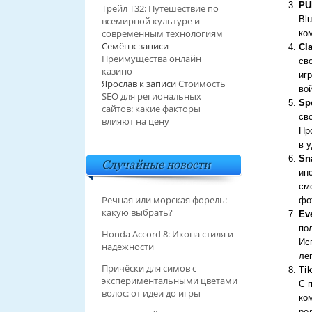
PU
Трейл T32: Путешествие по
Bl
всемирной культуре и
современным технологиям
ко
Семён
к записи
Cl
Преимущества онлайн
св
казино
иг
Ярослав
к записи
Стоимость
во
SEO для региональных
Spo
сайтов: какие факторы
св
влияют на цену
Пр
в 
Sn
Случайные новости
ин
см
Речная или морская форель:
фо
какую выбрать?
Ev
по
Honda Accord 8: Икона стиля и
Ис
надежности
ле
Причёски для симов с
Ti
экспериментальными цветами
С 
волос: от идеи до игры
ко
ре