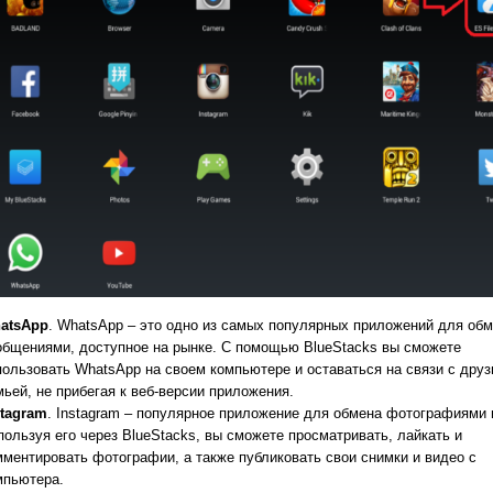
atsApp
. WhatsApp – это одно из самых популярных приложений для об
общениями, доступное на рынке. С помощью BlueStacks вы сможете
пользовать WhatsApp на своем компьютере и оставаться на связи с друз
мьей, не прибегая к веб-версии приложения.
stagram
. Instagram – популярное приложение для обмена фотографиями 
пользуя его через BlueStacks, вы сможете просматривать, лайкать и
мментировать фотографии, а также публиковать свои снимки и видео с
мпьютера.