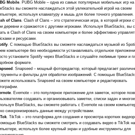
BG Mobile
. PUBG Mobile – одна из самых популярных мобильных игр на
ueStacks вы сможете наслаждаться этой увлекательной игрой на своем
мпьютере, используя клавиатуру и мышь для более точного управления.
ash of Clans
. Clash of Clans – это стратегическая игра, в которой игроки 
ои деревни и сражаются с другими игроками. Используя BlueStacks, вы 
рать в Clash of Clans на своем компьютере и более эффективно управля
йсками и ресурсами.
tify
. С помощью BlueStacks вы сможете наслаждаться музыкой из Spoti
оем компьютере без необходимости устанавливать отдельное приложени
осто установите Spotify через BlueStacks и слушайте любимые треки и 
удобном формате.
apseed
. Snapseed – мощный фоторедактор, который предлагает различ
струменты и фильтры для обработки изображений. С помощью BlueStack
ожете использовать Snapseed на своем компьютере и редактировать
тографии.
ernote
. Evernote – это популярное приложение для заметок, которое поз
льзователям создавать и организовывать заметки, списки задач и многое
пользуя BlueStacks, вы сможете работать с Evernote на своем компьюте
гко синхронизировать данные между устройствами.
kTok
. TikTok – это платформа для создания и просмотра коротких видеор
помощью BlueStacks вы сможете смотреть и создавать видео в TikTok н
мпьютере, используя более крупный экран и удобные инструменты для
дактирования.