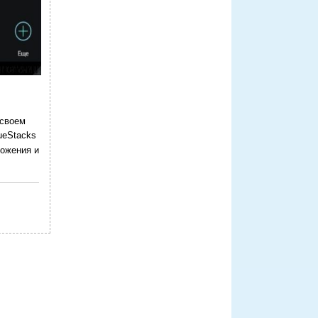
 своем
ueStacks
ложения и