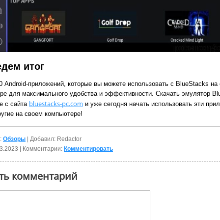
дем итог
0 Android-приложений, которые вы можете использовать с BlueStacks на
ре для максимального удобства и эффективности. Скачать эмулятор Bl
bluestacks-pc.com
е с сайта
и уже сегодня начать использовать эти при
ругие на своем компьютере!
:
Обзоры
| Добавил: Redactor
3.2023
| Комментарии:
Комментировать
ть комментарий