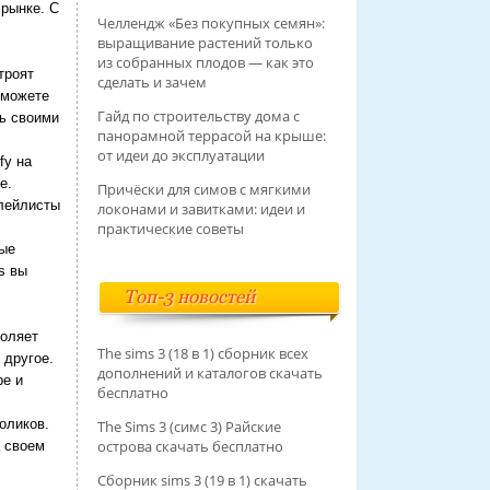
 рынке. С
Челлендж «Без покупных семян»:
выращивание растений только
из собранных плодов — как это
строят
сделать и зачем
сможете
Гайд по строительству дома с
ть своими
панорамной террасой на крыше:
от идеи до эксплуатации
fy на
е.
Причёски для симов с мягкими
плейлисты
локонами и завитками: идеи и
практические советы
ные
s вы
Топ-3 новостей
воляет
The sims 3 (18 в 1) сборник всех
 другое.
дополнений и каталогов скачать
ре и
бесплатно
оликов.
The Sims 3 (симс 3) Райские
острова скачать бесплатно
а своем
Сборник sims 3 (19 в 1) скачать