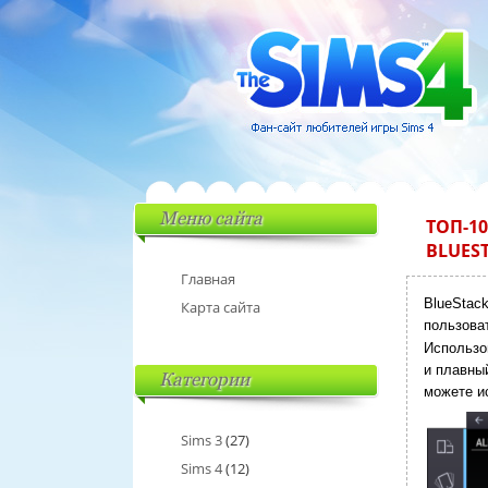
Меню сайта
ТОП-1
BLUES
Главная
BlueStac
Карта сайта
пользова
Использ
и плавный
Категории
можете и
Sims 3
(27)
Sims 4
(12)