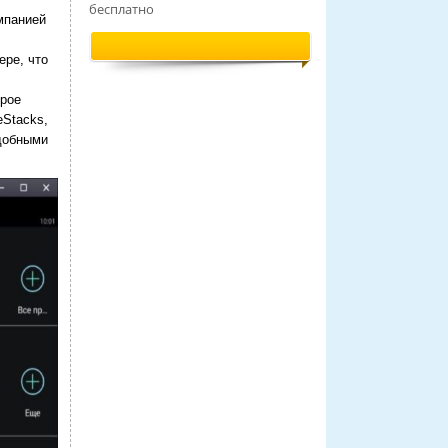
бесплатно
мпанией
ере, что
орое
eStacks,
удобными