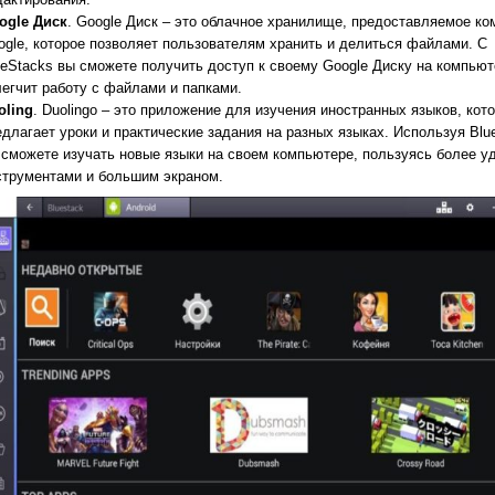
ogle Диск
. Google Диск – это облачное хранилище, предоставляемое ко
ogle, которое позволяет пользователям хранить и делиться файлами. С
ueStacks вы сможете получить доступ к своему Google Диску на компьют
легчит работу с файлами и папками.
oling
. Duolingo – это приложение для изучения иностранных языков, кот
едлагает уроки и практические задания на разных языках. Используя Blu
 сможете изучать новые языки на своем компьютере, пользуясь более 
струментами и большим экраном.