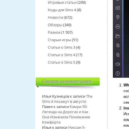
Игровые статьи
(299)
Коды для Sims 4
(8)
Новости
(672)
Обзоры
(349)
Разное
(1 507)
Старые игры
(51)
Статьи о Sims 3
(4)
Статьи о Sims 4
(17)
Статьи о Sims 5
(9)
Свежие комментарии
Wh
со
Илья Кузнецов
к записи
The
ис
Sims 4 покажут в августе
се
Павел
к записи
Камри 50:
In
Легенда на Дорогах и Как
Ис
Она Изменила Понимание
ко
Комфорта
ко
Илья
к записи
Ниссан Х-