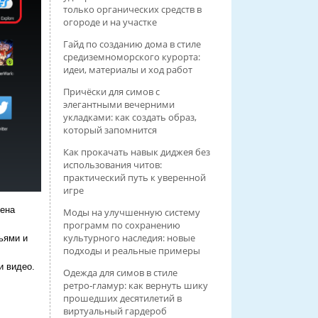
только органических средств в
огороде и на участке
Гайд по созданию дома в стиле
средиземноморского курорта:
идеи, материалы и ход работ
Причёски для симов с
элегантными вечерними
укладками: как создать образ,
который запомнится
Как прокачать навык диджея без
использования читов:
практический путь к уверенной
игре
мена
Моды на улучшенную систему
программ по сохранению
культурного наследия: новые
ьями и
подходы и реальные примеры
и видео.
Одежда для симов в стиле
ретро‑гламур: как вернуть шику
прошедших десятилетий в
виртуальный гардероб