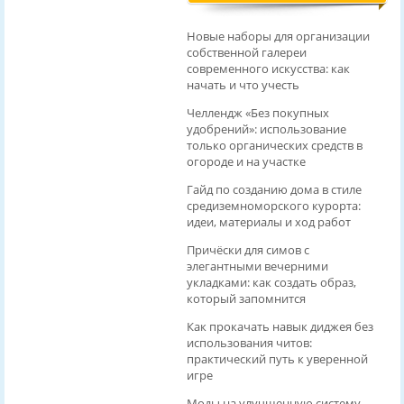
Новые наборы для организации
собственной галереи
современного искусства: как
начать и что учесть
Челлендж «Без покупных
удобрений»: использование
только органических средств в
огороде и на участке
Гайд по созданию дома в стиле
средиземноморского курорта:
идеи, материалы и ход работ
Причёски для симов с
элегантными вечерними
укладками: как создать образ,
который запомнится
Как прокачать навык диджея без
использования читов:
практический путь к уверенной
игре
Моды на улучшенную систему