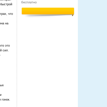
бесплатно
 быстрой
грах, что
ена на
что это
й сил.
о
ных
м
 гонок.