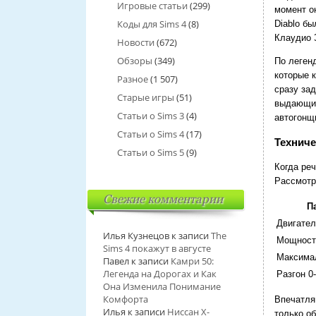
Игровые статьи
(299)
момент о
Коды для Sims 4
(8)
Diablo б
Клаудио 
Новости
(672)
Обзоры
(349)
По леген
которые к
Разное
(1 507)
сразу зад
Старые игры
(51)
выдающие
Статьи о Sims 3
(4)
автогонщ
Статьи о Sims 4
(17)
Техниче
Статьи о Sims 5
(9)
Когда ре
Рассмотр
Свежие комментарии
П
Двигател
Илья Кузнецов
к записи
The
Мощност
Sims 4 покажут в августе
Максима
Павел
к записи
Камри 50:
Легенда на Дорогах и Как
Разгон 0
Она Изменила Понимание
Комфорта
Впечатля
Илья
к записи
Ниссан Х-
только о