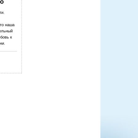
то
ти.
это наша
тельный
бовь к
ни.