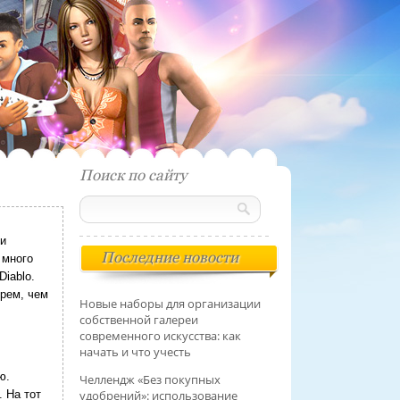
Поиск по сайту
 и
Последние новости
 много
iablo.
ерем, чем
Новые наборы для организации
собственной галереи
современного искусства: как
начать и что учесть
ю.
Челлендж «Без покупных
удобрений»: использование
 На тот