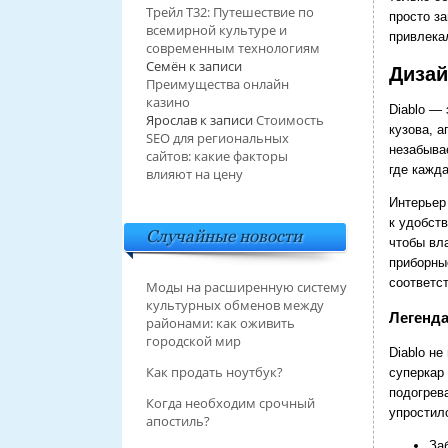
Трейл T32: Путешествие по
просто з
всемирной культуре и
привлекал
современным технологиям
Семён
к записи
Дизай
Преимущества онлайн
казино
Diablo —
Ярослав
к записи
Стоимость
кузова, 
SEO для региональных
незабыва
сайтов: какие факторы
где кажд
влияют на цену
Интерьер
к удобств
Случайные новости
чтобы вл
приборны
соответс
Моды на расширенную систему
культурных обменов между
Легенда
районами: как оживить
городской мир
Diablo н
Как продать ноутбук?
суперкар 
подогрева
Когда необходим срочный
упростило
апостиль?
За