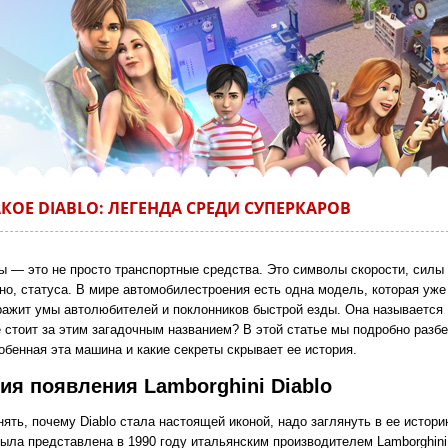
АКОЕ DIABLO: ЛЕГЕНДА СРЕДИ СУПЕРКАРОВ
ы — это не просто транспортные средства. Это символы скорости, силы
но, статуса. В мире автомобилестроения есть одна модель, которая уже
ражит умы автолюбителей и поклонников быстрой езды. Она называется D
е стоит за этим загадочным названием? В этой статье мы подробно разб
обенная эта машина и какие секреты скрывает ее история.
ия появления Lamborghini Diablo
ять, почему Diablo стала настоящей иконой, надо заглянуть в ее истори
ыла представлена в 1990 году итальянским производителем Lamborghini.