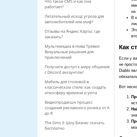
Что такое CMS и как она
им
работает?
на 
Летательный исход: угроза для
В 
автолюбителей или миф?
ли
Эт
Отзывы на Яндекс Карты: где
вт
заказать?
Мультимедиа в Нива Тревел:
Как с
Визуальные решения для
приключений
Если у ва
не просто
Получите доступ к миру общения
Diablo яв
с Discord аккаунтом!
обязатель
Мебель для столовой в
Вот неск
классическом стиле: как создать
атмосферу времени и уюта
Пр
Видеопродакшн процесс
ис
создания рекламного ролика от А
На
до Я
зн
Пр
The Sims 3: Шоу-Бизнес скачать
мо
бесплатно