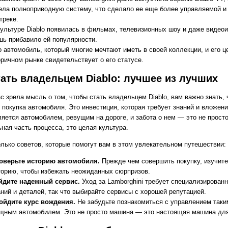
ела полноприводную систему, что сделало ее еще более управляемой и
треке.
культуре Diablo появилась в фильмах, телевизионных шоу и даже видеои
шь прибавило ей популярности.
о автомобиль, который многие мечтают иметь в своей коллекции, и его ц
оричном рынке свидетельствует о его статусе.
тать владельцем Diablo: лучшее из лучших
с зрела мысль о том, чтобы стать владельцем Diablo, вам важно знать, 
 покупка автомобиля. Это инвестиция, которая требует знаний и вложени
ляется автомобилем, ревущим на дороге, и забота о нем — это не прост
ная часть процесса, это целая культура.
олько советов, которые помогут вам в этом увлекательном путешествии:
оверьте историю автомобиля.
Прежде чем совершить покупку, изучите
торию, чтобы избежать неожиданных сюрпризов.
йдите надежный сервис.
Уход за Lamborghini требует специализирован
аний и деталей, так что выбирайте сервисы с хорошей репутацией.
ойдите курс вождения.
Не забудьте познакомиться с управлением таки
щным автомобилем. Это не просто машина — это настоящая машина для