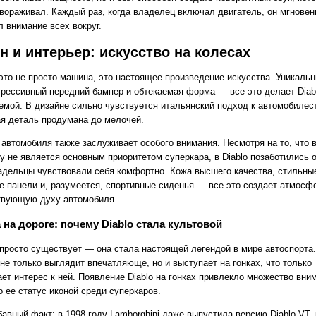
авораживал. Каждый раз, когда владелец включал двигатель, он мгновен
 внимание всех вокруг.
н и интерьер: искусство на колесах
 это не просто машина, это настоящее произведение искусства. Уникаль
агрессивный передний бампер и обтекаемая форма — все это делает Diab
емой. В дизайне сильно чувствуется итальянский подход к автомобилес
ая деталь продумана до мелочей.
 автомобиля также заслуживает особого внимания. Несмотря на то, что 
у не является основным приоритетом суперкара, в Diablo позаботились о
адельцы чувствовали себя комфортно. Кожа высшего качества, стильны
е панели и, разумеется, спортивные сиденья — все это создает атмосфе
твующую духу автомобиля.
 на дороге: почему Diablo стала культовой
е просто существует — она стала настоящей легендой в мире автоспорта.
не только выглядит впечатляюще, но и выступает на гонках, что только
ет интерес к ней. Появление Diablo на гонках привлекло множество вни
 ее статус иконой среди суперкаров.
бавный факт: в 1998 году Lamborghini даже выпустила версию Diablo VT,