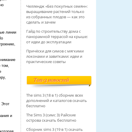
но
Челлендж «Без покупных семян»:
выращивание растений только
из собранных плодов — как это
сделать и зачем
Гайд по строительству дома с
ные линии
панорамной террасой на крыше:
lo
от идеи до эксплуатации
троению,
Причёски для симов с мягкими
локонами и завитками: идеи и
внимание
практические советы
 том,
е
ру,
Топ-3 новостей
The sims 3 (18 в 1) сборник всех
дополнений и каталогов скачать
 Этот
бесплатно
The Sims 3 (симс 3) Райские
мания и
острова скачать бесплатно
Сборник sims 3 (19 в 1) скачать
 которая