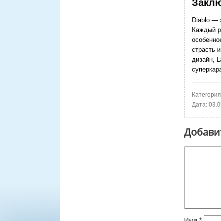
Заклю
Diablo — 
Каждый ра
особенно
страсть и
дизайн, L
суперкар
Категория
Дата:
03.0
Добави
Имя
*