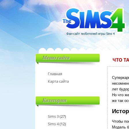
Меню сайта
ЧТО Т
Главная
Суперкар
Карта сайта
несомнен
лет будо
Но что ж
Категории
же так ос
Истор
Sims 3
(27)
Чтобы пон
Sims 4
(12)
Модель б