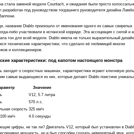
на стала заменой модели Countach, и ожидания были просто колоссальн
ыл разработан под руководством тогдашнего руководителя дизайна Ламб
Заппони.
де, название Diablo произошло от именования одного из самых свирепых 
огда-либо участвовали в испанской корриде. Эта ассоциация с силой и 
ала тон для всей модели. Diablo имела не только выразительный дизайн
ся технические характеристики, что сделало её любимицей многих
иков и коллекционеров.
ские характеристики: под капотом настоящего монстра
чь заходит о скоростных машинах, характеристики играют ключевую роль
им самые выдающиеся из них, которые делают Diablo поистине уникаль
араметр
Значение
ь
V12, 5.7 литра
ь
570 л.с.
льная скорость
325 км/ч
-100 км/ч
4.0 секунды
ющие цифры, не так ли? Двигатель V12, который был установлен в Diabl
беспечивал мощность, но и был способен создать невероятный звук, кот