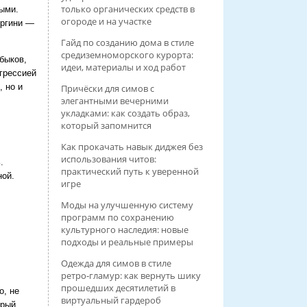
только органических средств в
ыми.
огороде и на участке
оргини —
Гайд по созданию дома в стиле
средиземноморского курорта:
быков,
идеи, материалы и ход работ
агрессией
, но и
Причёски для симов с
элегантными вечерними
укладками: как создать образ,
который запомнится
Как прокачать навык диджея без
использования читов:
.
практический путь к уверенной
ной.
игре
Моды на улучшенную систему
программ по сохранению
культурного наследия: новые
подходы и реальные примеры
Одежда для симов в стиле
ретро‑гламур: как вернуть шику
прошедших десятилетий в
o, не
виртуальный гардероб
орый